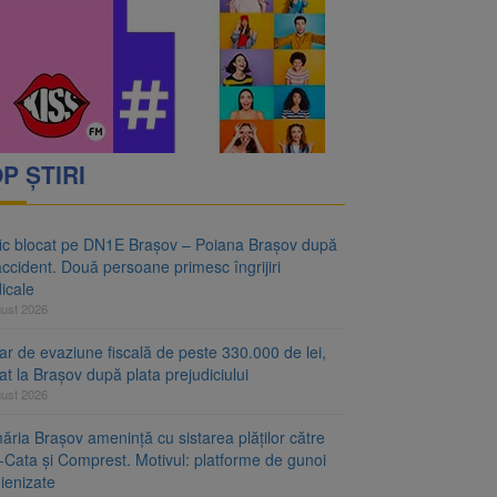
vantgarden. Contractul a
rimesc îngrijiri
P ȘTIRI
fic blocat pe DN1E Brașov – Poiana Brașov după
ccident. Două persoane primesc îngrijiri
icale
gust 2026
r de evaziune fiscală de peste 330.000 de lei,
at la Brașov după plata prejudiciului
gust 2026
ăria Brașov amenință cu sistarea plăților către
-Cata și Comprest. Motivul: platforme de gunoi
ienizate