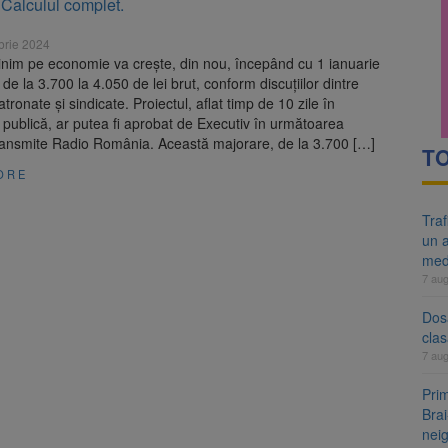
 Calculul complet.
re cele mai mari parcuri ale Brașovului va fi amenajat în Bartolomeu-A
brie 2024
ocat pe DN1E Brașov – Poiana Brașov după un accident. Două persoane p
inim pe economie va creşte, din nou, începând cu 1 ianuarie
, de la 3.700 la 4.050 de lei brut, conform discuţiilor dintre
tronate şi sindicate. Proiectul, aflat timp de 10 zile în
publică, ar putea fi aprobat de Executiv în următoarea
transmite Radio România. Această majorare, de la 3.700 […]
TO
ORE
Tra
un a
med
7 au
Dosa
clas
7 au
Prim
Brai
neig