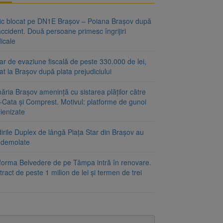
fic blocat pe DN1E Brașov – Poiana Brașov după
ccident. Două persoane primesc îngrijiri
icale
r de evaziune fiscală de peste 330.000 de lei,
at la Brașov după plata prejudiciului
ăria Brașov amenință cu sistarea plăților către
-Cata și Comprest. Motivul: platforme de gunoi
ienizate
irile Duplex de lângă Piața Star din Brașov au
t demolate
tforma Belvedere de pe Tâmpa intră în renovare.
ract de peste 1 milion de lei și termen de trei