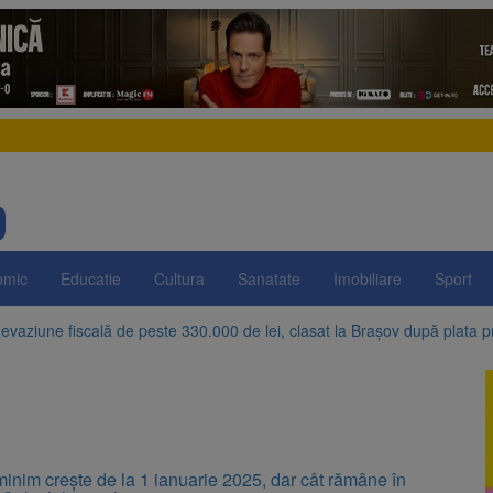
omic
Educatie
Cultura
Sanatate
Imobiliare
Sport
evaziune fiscală de peste 330.000 de lei, clasat la Brașov după plata pr
Brașov amenință cu sistarea plăților către Brai-Cata și Comprest. Motiv
 Duplex de lângă Piața Star din Brașov au fost demolate
 Belvedere de pe Tâmpa intră în renovare. Contract de peste 1 milion de
minim crește de la 1 ianuarie 2025, dar cât rămâne în