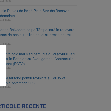
gust 2026
irile Duplex de lângă Piața Star din Brașov au
t demolate
gust 2026
tforma Belvedere de pe Tâmpa intră în renovare.
ract de peste 1 milion de lei și termen de trei
gust 2026
 dintre cele mai mari parcuri ale Brașovului va fi
najat în Bartolomeu-Avantgarden. Contractul a
t semnat (FOTO)
gust 2026
carea tarifelor pentru rovinietă și TollRo va
epe la 1 octombrie 2026
gust 2026
RTICOLE RECENTE