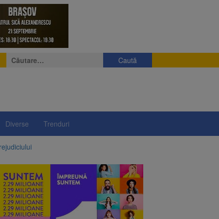
Caută
după:
Diverse
Trenduri
ejudiciului
ul: platforme de gunoi
 lei și termen de trei