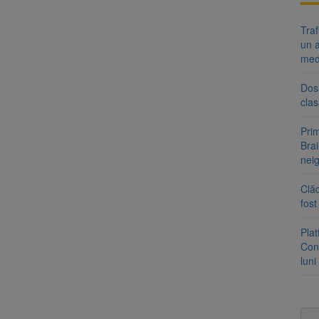
Tra
un a
med
Dosa
clas
Prim
Brai
neig
Clăd
fos
Pla
Cont
luni