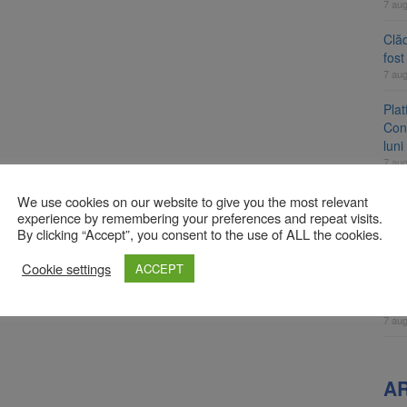
7 au
Clăd
fos
7 au
Pla
Cont
luni
7 au
Unul
We use cookies on our website to give you the most relevant
ame
experience by remembering your preferences and repeat visits.
By clicking “Accept”, you consent to the use of ALL the cookies.
fos
7 au
Cookie settings
ACCEPT
Apli
înc
7 au
A