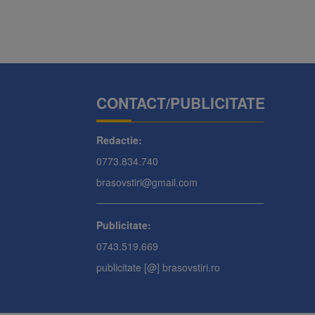
CONTACT/PUBLICITATE
Redactie:
0773.834.740
brasovstiri@gmail.com
Publicitate:
0743.519.669
publicitate [@] brasovstiri.ro