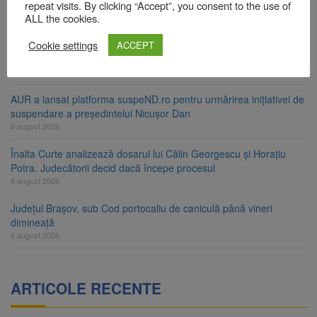
ori în câteva zile
repeat visits. By clicking “Accept”, you consent to the use of
ALL the cookies.
6 august 2026
Cookie settings
Urmele atelajului i-au condus pe polițiști la cioate. Bărbat prins în
ACCEPT
pădure la Ormeniș
6 august 2026
AUR a lansat platforma suspeND.ro pentru urmărirea inițiativei de
suspendare a președintelui Nicușor Dan
6 august 2026
Înalta Curte analizează dosarul lui Călin Georgescu și Horațiu
Potra. Judecătorii decid dacă începe procesul
6 august 2026
Județul Brașov, sub Cod portocaliu de caniculă până vineri
dimineață
6 august 2026
ARTICOLE RECENTE