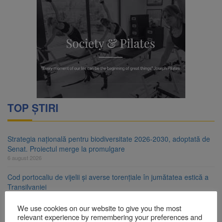
TOP ȘTIRI
Strategia națională pentru biodiversitate 2026-2030, adoptată de
Senat. Proiectul merge la promulgare
6 august 2026
Cod portocaliu de vijelii și averse torențiale în jumătatea estică a
Transilvaniei
6 august 2026
We use cookies on our website to give you the most
Bărbat din Victoria, reținut după ce și-ar fi agresat soția de două
relevant experience by remembering your preferences and