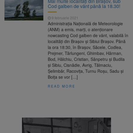
Mai multe localități din Brașov, sub
Ormeniș
Cod galben de vânt până la 18.30!
AUR a lansat platforma
6 august 2026
suspeND.ro pentru urmărirea inițiativei de
9 februarie 2021
suspendare a președintelui Nicușor Dan
Administraţia Naţională de Meteorologie
Înalta Curte analizează
6 august 2026
(ANM) a emis, marţi, o atenţionare
dosarul lui Călin Georgescu și Horațiu Potra.
nowcasting Cod galben de vânt, valabilă în
Judecătorii decid dacă începe procesul
localități din Brașov și Sibiui Braşov. Până
Strategia națională pentru
6 august 2026
la ora 18:30, în Braşov, Săcele, Codlea,
biodiversitate 2026-2030, adoptată de Senat.
Prejmer, Tărlungeni, Ghimbav, Hărman,
Proiectul merge la promulgare
Bod, Hălchiu, Cristian, Sânpetru şi Budila
şi Sibiu, Cisnădie, Avrig, Tălmaciu,
Şelimbăr, Racoviţa, Turnu Roşu, Sadu şi
Boiţa se vor […]
READ MORE