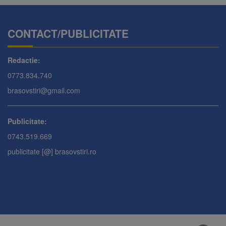
CONTACT/PUBLICITATE
Redactie:
0773.834.740
brasovstiri@gmail.com
Publicitate:
0743.519.669
publicitate [@] brasovstiri.ro