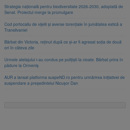
Strategia națională pentru biodiversitate 2026-2030, adoptată de
Senat. Proiectul merge la promulgare
Cod portocaliu de vijelii și averse torențiale în jumătatea estică a
Transilvaniei
Bărbat din Victoria, reținut după ce și-ar fi agresat soția de două
ori în câteva zile
Urmele atelajului i-au condus pe polițiști la cioate. Bărbat prins în
pădure la Ormeniș
AUR a lansat platforma suspeND.ro pentru urmărirea inițiativei de
suspendare a președintelui Nicușor Dan