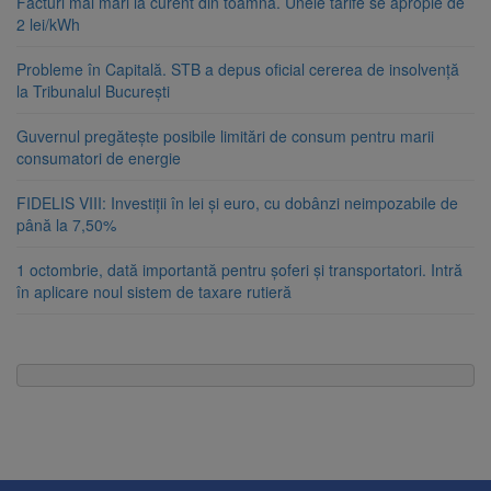
Facturi mai mari la curent din toamnă. Unele tarife se apropie de
2 lei/kWh
Probleme în Capitală. STB a depus oficial cererea de insolvență
la Tribunalul București
Guvernul pregătește posibile limitări de consum pentru marii
consumatori de energie
FIDELIS VIII: Investiții în lei și euro, cu dobânzi neimpozabile de
până la 7,50%
1 octombrie, dată importantă pentru șoferi și transportatori. Intră
în aplicare noul sistem de taxare rutieră