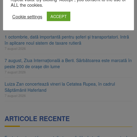
7 august 2026
ALL the cookies.
FIDELIS VIII: Investiții în lei și euro, cu dobânzi neimpozabile de
Cookie settings
ACCEPT
până la 7,50%
7 august 2026
1 octombrie, dată importantă pentru șoferi și transportatori. Intră
în aplicare noul sistem de taxare rutieră
7 august 2026
7 august, Ziua Internațională a Berii. Sărbătoarea este marcată în
peste 200 de orașe din lume
7 august 2026
Luiza Zan concertează vineri la Cetatea Rupea, în cadrul
Săptămânii Haferland
7 august 2026
ARTICOLE RECENTE