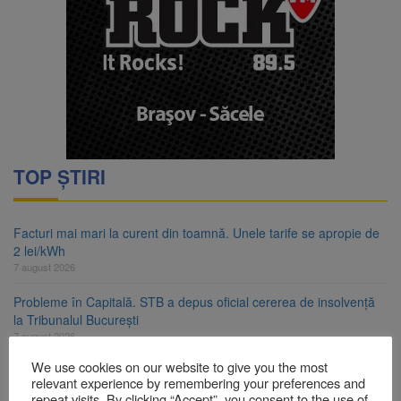
TOP ȘTIRI
Facturi mai mari la curent din toamnă. Unele tarife se apropie de
2 lei/kWh
7 august 2026
Probleme în Capitală. STB a depus oficial cererea de insolvență
la Tribunalul București
7 august 2026
We use cookies on our website to give you the most
Guvernul pregătește posibile limitări de consum pentru marii
relevant experience by remembering your preferences and
consumatori de energie
repeat visits. By clicking “Accept”, you consent to the use of