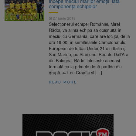
Începe meciul marilor emoţii: Iată
7,50%
componenţa echipelor
1 octombrie, dată importantă
7 august 2026
pentru șoferi și transportatori. Intră în aplicare
27 iunie 2019
noul sistem de taxare rutieră
Selecţionerul echipei României, Mirel
7 august, Ziua Internațională
7 august 2026
Rădoi, va alinia echipa sa obişnuită în
a Berii. Sărbătoarea este marcată în peste
meciul cu Germania, care are loc joi, de la
200 de orașe din lume
ora 19:00, în semifinalele Campionatului
Facturi mai mari la curent din
7 august 2026
European de fotbal Under-21 din Italia şi
toamnă. Unele tarife se apropie de 2 lei/kWh
San Marino, pe Stadionul Renato Dall’Ara
din Bologna. Rădoi foloseşte aceeaşi
formulă ca la primele două partide din
grupă, 4-1 cu Croaţia şi […]
READ MORE