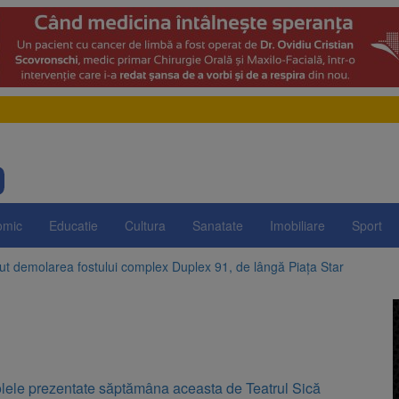
omic
Educatie
Cultura
Sanatate
Imobiliare
Sport
t demolarea fostului complex Duplex 91, de lângă Piața Star
enunță la apelul pentru reducerea consumului de energie. Nivelul Dunăr
 Română pentru Iluminat cere reducerea luminii pe timpul nopții, nu opri
ocat pe DN1E Brașov – Poiana Brașov după un accident. Două persoane p
lele prezentate săptămâna aceasta de Teatrul Sică