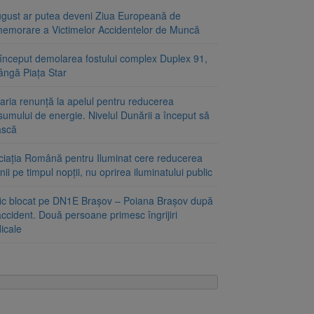
ugust ar putea deveni Ziua Europeană de
emorare a Victimelor Accidentelor de Muncă
început demolarea fostului complex Duplex 91,
ângă Piața Star
aria renunță la apelul pentru reducerea
umului de energie. Nivelul Dunării a început să
ască
ciația Română pentru Iluminat cere reducerea
nii pe timpul nopții, nu oprirea iluminatului public
fic blocat pe DN1E Brașov – Poiana Brașov după
ccident. Două persoane primesc îngrijiri
icale