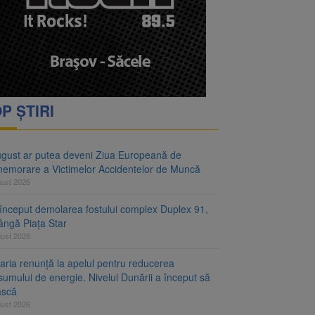
ejudiciului
telor de Muncă
P ȘTIRI
ugust ar putea deveni Ziua Europeană de
emorare a Victimelor Accidentelor de Muncă
gust 2026
început demolarea fostului complex Duplex 91,
ângă Piața Star
gust 2026
aria renunță la apelul pentru reducerea
umului de energie. Nivelul Dunării a început să
ască
gust 2026