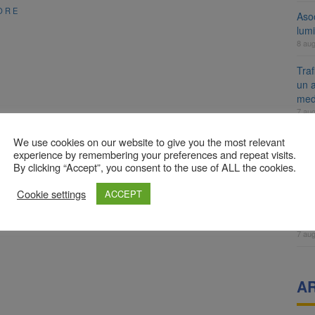
ORE
Aso
lumi
8 au
Tra
un a
med
7 au
Dosa
We use cookies on our website to give you the most relevant
clas
experience by remembering your preferences and repeat visits.
By clicking “Accept”, you consent to the use of ALL the cookies.
7 au
Prim
Cookie settings
ACCEPT
Brai
neig
7 au
A