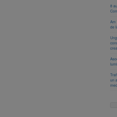
8 a
Com
Am 
de l
Ung
cons
cre
Aso
lumi
Tra
un a
med