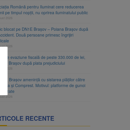
ciația Română pentru Iluminat cere reducerea
nii pe timpul nopții, nu oprirea iluminatului public
gust 2026
fic blocat pe DN1E Brașov – Poiana Brașov după
ccident. Două persoane primesc îngrijiri
icale
gust 2026
r de evaziune fiscală de peste 330.000 de lei,
at la Brașov după plata prejudiciului
gust 2026
ăria Brașov amenință cu sistarea plăților către
-Cata și Comprest. Motivul: platforme de gunoi
ienizate
gust 2026
RTICOLE RECENTE