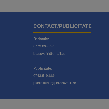
CONTACT/PUBLICITATE
Redactie:
0773.834.740
brasovstiri@gmail.com
Publicitate:
0743.519.669
publicitate [@] brasovstiri.ro