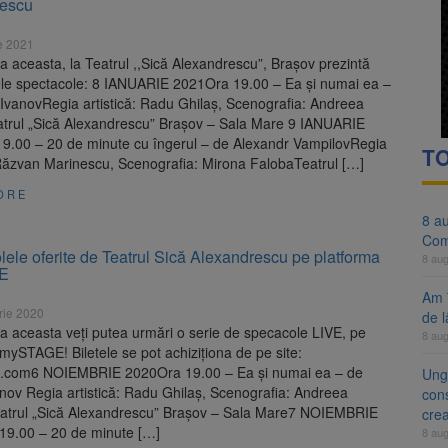
rescu
evaziune fiscală de peste 330.000 de lei, clasat la Brașov după plata pr
e 2021
 ar putea deveni Ziua Europeană de Comemorare a Victimelor Acciden
aceasta, la Teatrul ,,Sică Alexandrescu”, Brașov prezintă
le spectacole: 8 IANUARIE 2021Ora 19.00 – Ea și numai ea –
 IvanovRegia artistică: Radu Ghilaș, Scenografia: Andreea
atrul „Sică Alexandrescu” Braşov – Sala Mare 9 IANUARIE
9.00 – 20 de minute cu îngerul – de Alexandr VampilovRegia
TO
: Răzvan Marinescu, Scenografia: Mirona FalobaTeatrul […]
ORE
8 a
Com
ele oferite de Teatrul Sică Alexandrescu pe platforma
8 au
E
Am 
rie 2020
de l
 aceasta veți putea urmări o serie de specacole LIVE, pe
8 au
mySTAGE! Biletele se pot achiziționa de pe site:
com6 NOIEMBRIE 2020Ora 19.00 – Ea și numai ea – de
Ung
nov Regia artistică: Radu Ghilaș, Scenografia: Andreea
cons
eatrul „Sică Alexandrescu” Braşov – Sala Mare7 NOIEMBRIE
cre
19.00 – 20 de minute […]
8 au