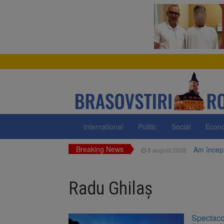
International
Politic
Social
Econ
Breaking News
Am începu
8 august 2026
Ungaria r
8 august 2026
Radu Ghilaș
Asociația
8 august 2026
Trafic bl
7 august 2026
Spectaco
medicale