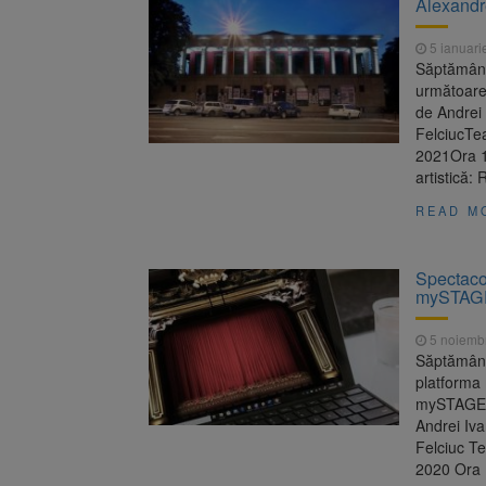
Alexand
Dosar de 
7 august 2026
5 ianuari
8 august
8 august 2026
Săptămâna 
următoare
de Andrei
FelciucTe
2021Ora 1
artistică
READ M
Spectacol
mySTAG
5 noiemb
Săptămâna
platforma 
mySTAGE.
Andrei Iva
Felciuc T
2020 Ora 