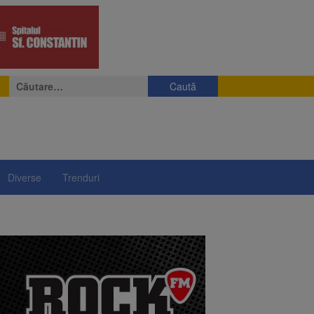
Caută
după:
Diverse
Trenduri
ii a început să crească
rea iluminatului public
rimesc îngrijiri