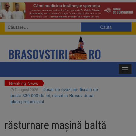
Caută
după:
Toggl
navig
Breaking News
Dosar de evaziune fiscală de
7 august 2026
peste 330.000 de lei, clasat la Brașov după
plata prejudiciului
Primăria Brașov amenință cu
7 august 2026
sistarea plăților către Brai-Cata și Comprest.
răsturnare mașină baltă
Motivul: platforme de gunoi neigienizate