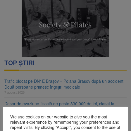
TOP ȘTIRI
Trafic blocat pe DN1E Brașov – Poiana Brașov după un accident.
Două persoane primesc îngrijiri medicale
7 august 2026
Dosar de evaziune fiscală de peste 330.000 de lei, clasat la
Brașov după plata prejudiciului
7 august 2026
We use cookies on our website to give you the most
relevant experience by remembering your preferences and
Primăria Brașov amenință cu sistarea plăților către Brai-Cata și
repeat visits. By clicking “Accept”, you consent to the use of