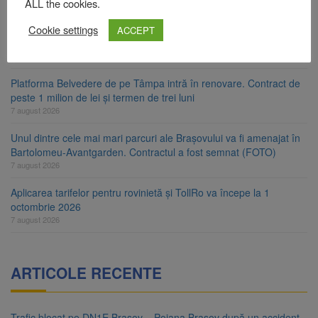
Comprest. Motivul: platforme de gunoi neigienizate
ALL the cookies.
7 august 2026
Cookie settings
ACCEPT
Clădirile Duplex de lângă Piața Star din Brașov au fost demolate
7 august 2026
Platforma Belvedere de pe Tâmpa intră în renovare. Contract de
peste 1 milion de lei și termen de trei luni
7 august 2026
Unul dintre cele mai mari parcuri ale Brașovului va fi amenajat în
Bartolomeu-Avantgarden. Contractul a fost semnat (FOTO)
7 august 2026
Aplicarea tarifelor pentru rovinietă și TollRo va începe la 1
octombrie 2026
7 august 2026
ARTICOLE RECENTE
Trafic blocat pe DN1E Brașov – Poiana Brașov după un accident.