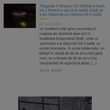
Clădirile Duplex de lângă
7 august 2026
Tragedie în Brașov. Un bărbat a murit,
Piața Star din Brașov au fost demolate
iar o femeie a ajuns la spital după ce
s-au răsturnat cu mașina într-o baltă
Platforma Belvedere de pe
7 august 2026
10 iunie 2025
Tâmpa intră în renovare. Contract de peste 1
Un accident rutier grav s-a produs în
milion de lei și termen de trei luni
noaptea de duminică spre luni în
localitatea brașoveană Dridif, unde un
Unul dintre cele mai mari
7 august 2026
autoturism s-a răsturnat într-o baltă, cu
parcuri ale Brașovului va fi amenajat în
urmări dramatice. În urma incidentului, un
Bartolomeu-Avantgarden. Contractul a fost
bărbat în vârstă de 46 de ani a fost găsit
semnat (FOTO)
mort, iar o femeie de 35 de ani a fost
Trafic blocat pe DN1E Brașov
7 august 2026
transportată de urgență la spital. […]
– Poiana Brașov după un accident. Două
persoane primesc îngrijiri medicale
READ MORE