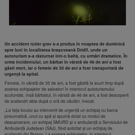
Un accident rutier grav s-a produs în noaptea de duminică
spre luni în localitatea brașoveană Dridif, unde un
autoturism s-a răsturnat într-o baltă, cu urmări dramatice. În
urma incidentului, un bărbat în vârstă de 46 de ani a fost
găsit mort, iar o femeie de 35 de ani a fost transportată de
urgență la spital.
Femeia, în vârstă de 35 de ani, a fost găsită la scurt timp după
sosirea echipajelor de salvatori în interiorul autoturismului
scufundat, însă bărbatul, în vârstă de 46 de ani, a fost descoperit
de scafandri abia după o oră de căutări, înecat.
„La fața locului au intervenit de urgență un echipaj cu barca
pneumatică, unul cu apă și spumă dotat cu modul de
descarcerare, un echipaj SMURD și o ambulanță a Serviciului de
Ambulanță Județean (SAJ), fiind solicitat și un echipaj de
scafandri din Brașov. La sosirea echipajelor, în interiorul