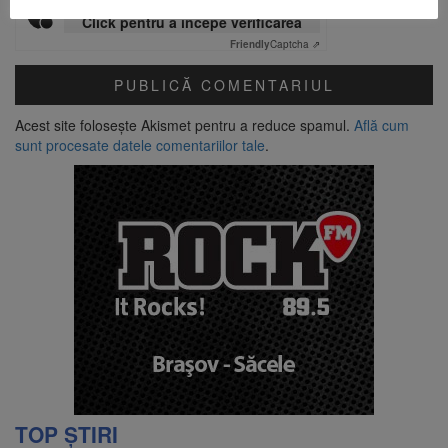
Verificare anti-robot
Click pentru a începe verificarea
Friendly
Captcha ⇗
Acest site folosește Akismet pentru a reduce spamul.
Află cum
sunt procesate datele comentariilor tale
.
TOP ȘTIRI