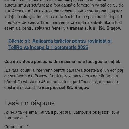
autoturismului scufundat a fost găsită o femeie în vârstă de 35 de
ani. Aceasta a fost extrasă din vehicul, i s-a acordat primul ajutor
la fața locului și a fost transportată ulterior la spital pentru îngrijiri
medicale de specialitate. Intervenția promptă a salvatorilor a fost
esențială pentru salvarea femeii”,
a transmis, luni, ISU Brașov.
Citeste și:
Aplicarea tarifelor pentru rovinietă și
TollRo va începe la 1 octombrie 2026
Cea de-a doua persoană din mașină nu a fost găsită inițial.
„La fața locului a intervenit pentru căutarea acesteia și un echipaj
de scafandri din Brașov. După aproximativ o oră de căutări, un
bărbat, în vârstă de 46 de ani, a fost găsit înecat și, din păcate,
declarat decedat”,
a mai precizat ISU Brașov.
Lasă un răspuns
Adresa ta de email nu va fi publicată.
Câmpurile obligatorii sunt
marcate cu
*
Comentariu
*