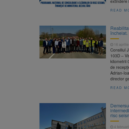
extindere 
READ M
Reabilita
încheiat.
16 aprili
Consiliul 
103D – Viș
kilometrii
de recepţi
Adrian-Ioa
director g
READ M
Demersuri
intermedi
risc seis
4 februar