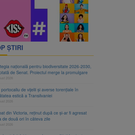
i decid dacă începe
ul merge la promulgare
P ȘTIRI
tegia națională pentru biodiversitate 2026-2030,
ptată de Senat. Proiectul merge la promulgare
gust 2026
portocaliu de vijelii și averse torențiale în
tatea estică a Transilvaniei
gust 2026
at din Victoria, reținut după ce și-ar fi agresat
a de două ori în câteva zile
gust 2026