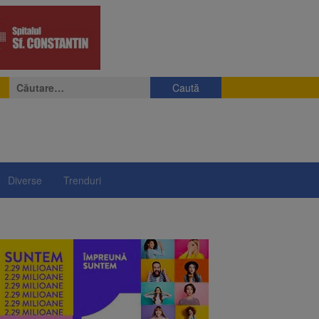
Caută
după:
Diverse
Trenduri
e
eniș
președintelui Nicușor