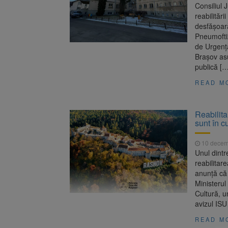
Consiliul
reabilităr
desfăşoară
Pneumoftiz
de Urgenţă
Brașov asu
publică […
READ M
Reabilit
sunt în c
10 decem
Unul dintr
reabilitar
anunță că
Ministerul
Cultură, u
avizul ISU
READ M