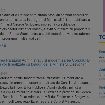
rte analizează dosarul lui Călin Georgescu și Horațiu Potra. Judecători
2026
 națională pentru biodiversitate 2026-2030, adoptată de Senat. Proiect
ii clădirilor cu fațade spre strada Sforii au semnat acordul de
pentru participarea la programul Municipalității de reabilitare a
. Primarul George Scripcaru, împreună cu echipa de
te din cadrul Primăriei Brașov, a avut o întâlnire cu proprietarii
de pe Strada Sforii pentru a stabili detaliile privind includerea
TO
în programul multianual de […]
ORE
Stra
ado
rea Palatului Administrativ şi modernizarea Corpului B
6 au
vor fi realizate cu fonduri de la Ministerul Dezvoltării
Cod 
e 2026
jumă
aordinare pentru modernizarea infrastructurii imobiliare a
6 au
Braşov! În urma demersurilor realizate de Consiliul Judeţean la
Dezvoltării, Lucrărilor Publice şi Administraţiei, ministrul
Bărb
la a emis Ordinul nr. 429/08.04.2026 care prevede includerea
soți
r „Reabilitare Palat Administrativ B-dul Eroilor nr. 5 Braşov” şi
6 au
re, modificare, reabilitare, reparare Corp B Mârzescu;