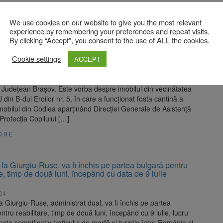
We use cookies on our website to give you the most relevant
 firme au depus oferte pentru trei proiecte PNRR de
re şi renovare energetică a unor clădiri din patrimoniul
experience by remembering your preferences and repeat visits.
By clicking “Accept”, you consent to the use of ALL the cookies.
Cookie settings
ACCEPT
brie 2024
firme de construcţii sunt interesate de reabilitarea,
ea şi renovarea energetică a trei clădiri din patrimoniul
i Judeţean Braşov. Este vorba despre imobilul din vecinătatea
J din B-dul Eroilor nr. 5, în care a funcţionat fosta cantină a
obilul din Codlea aparţinând Direcţiei Generale de Asistenţă
 Protecţia Copilului […]
ORE
la Giurgiu-Ruse, va fi închis pe partea bulgară pentru
re, timp de două luni, începând cu data de 9 iulie
024
a Giurgiu-Ruse, administrat dual, va fi închis pe partea
ntru reabilitare, timp de două luni, începând cu 9 iulie, lucru
ecta semnificativ traficului de marfă şi turistic între România şi