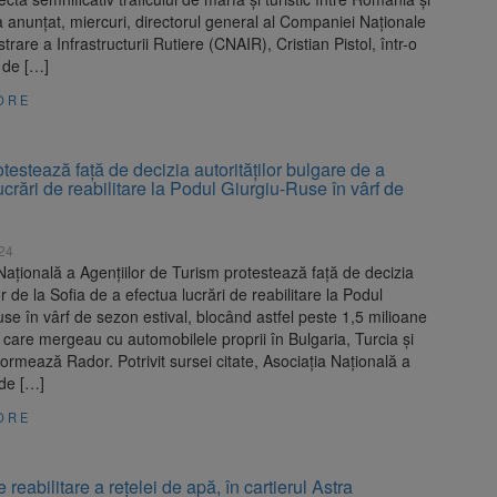
a anunţat, miercuri, directorul general al Companiei Naţionale
trare a Infrastructurii Rutiere (CNAIR), Cristian Pistol, într-o
 de […]
ORE
estează faţă de decizia autorităţilor bulgare de a
ucrări de reabilitare la Podul Giurgiu-Ruse în vârf de
024
Naţională a Agenţiilor de Turism protestează faţă de decizia
or de la Sofia de a efectua lucrări de reabilitare la Podul
se în vârf de sezon estival, blocând astfel peste 1,5 milioane
care mergeau cu automobilele proprii în Bulgaria, Turcia şi
formează Rador. Potrivit sursei citate, Asociaţia Naţională a
 de […]
ORE
 reabilitare a rețelei de apă, în cartierul Astra