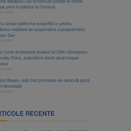
le atelajului i-au condus pe polițiști la cioate.
bat prins în pădure la Ormeniș
gust 2026
 a lansat platforma suspeND.ro pentru
rirea inițiativei de suspendare a președintelui
ușor Dan
gust 2026
ta Curte analizează dosarul lui Călin Georgescu
orațiu Potra. Judecătorii decid dacă începe
cesul
gust 2026
ețul Brașov, sub Cod portocaliu de caniculă până
ri dimineață
gust 2026
RTICOLE RECENTE