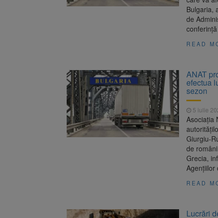
Bulgaria, 
de Adminis
conferinţă
READ M
ANAT prot
efectua l
sezon
5 iulie 2
Asociaţia 
autorităţil
Giurgiu-Ru
de români 
Grecia, in
Agenţiilor
READ M
Lucrări de