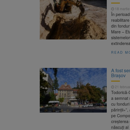
18 martie
În perioad
reabilitar
din fondur
Mare – Eta
sistemelor
extindere
READ M
A fost s
Brașov
21 februa
Todorică-C
a semnat m
cu fondur
părinții»”
pe Compone
creșterea 
născuți al 