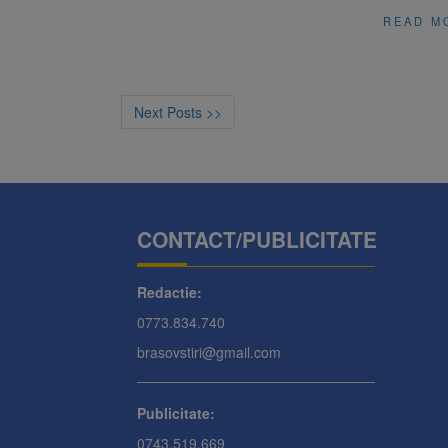
READ M
Next Posts >>
CONTACT/PUBLICITATE
Redactie:
0773.834.740
brasovstiri@gmail.com
Publicitate:
0743.519.669