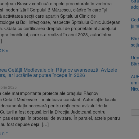
Stra
 Judeţean Braşov continuă etapele procedurale în vederea
ado
ii şi modernizării Corpului B Mârzescu, clădire în care îşi
 activitatea secţii care aparţin Spitalului Clinic de
Cod 
iologie şi Boli Infecţioase, respectiv Spitalului Clinic Judeţean
jumă
. Odată cu certificarea dreptului de proprietate al Județului
pra imobilului, care s-a realizat în anul 2023, autoritatea
Bărb
]
soți
ORE
Urme
Băr
area Cetății Medievale din Râșnov avansează. Avizele
urs, iar lucrările ar putea începe în 2026
AUR
urmă
brie 2025
Nic
e cele mai importante proiecte ale orașului Râșnov –
ea Cetății Medievale – înaintează constant. Autoritățile locale
 documentația necesară pentru obținerea avizului de la
 Culturii a fost depusă ieri la Direcția Județeană pentru
n pas esențial în procesul de avizare. În paralel, actele pentru
 au fost depuse deja, […]
ORE