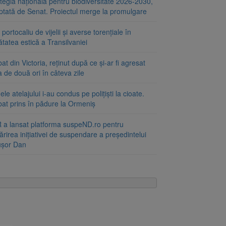
tegia națională pentru biodiversitate 2026-2030,
ptată de Senat. Proiectul merge la promulgare
portocaliu de vijelii și averse torențiale în
tatea estică a Transilvaniei
at din Victoria, reținut după ce și-ar fi agresat
a de două ori în câteva zile
le atelajului i-au condus pe polițiști la cioate.
bat prins în pădure la Ormeniș
 a lansat platforma suspeND.ro pentru
rirea inițiativei de suspendare a președintelui
ușor Dan