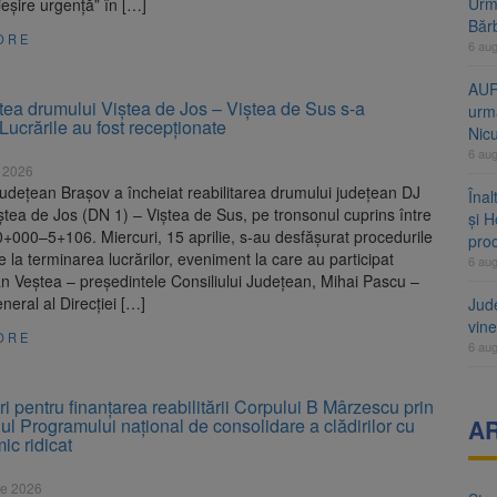
Urme
ieşire urgenţă” în […]
Băr
ORE
6 au
AUR
tea drumului Viştea de Jos – Viştea de Sus s-a
urmă
 Lucrările au fost recepţionate
Nic
6 au
e 2026
Judeţean Braşov a încheiat reabilitarea drumului judeţean DJ
Înal
tea de Jos (DN 1) – Viștea de Sus, pe tronsonul cuprins între
și H
 0+000–5+106. Miercuri, 15 aprilie, s-au desfăşurat procedurile
pro
e la terminarea lucrărilor, eveniment la care au participat
6 au
n Veştea – preşedintele Consiliului Judeţean, Mihai Pascu –
eneral al Direcţiei […]
Jud
vine
ORE
6 au
 pentru finanţarea reabilitării Corpului B Mârzescu prin
ul Programului naţional de consolidare a clădirilor cu
A
mic ridicat
ie 2026