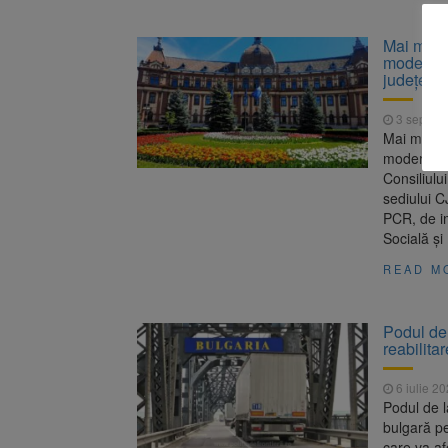
Mai multe
moderniza
judeţean
3 septem
Mai multe 
modernizar
Consiliulu
sediului C
PCR, de im
Socială şi
READ M
Podul de 
reabilita
6 iulie 2
Podul de l
bulgară pe
care va af