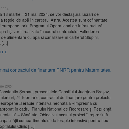
 2024
a 18 martie – 31 mai 2024, se vor desfășura lucrări de
e a rețelei de apă în cartierul Astra. Acestea sunt cofinanțate
i europene, prin Programul Operațional de Infrastructură
pa I și vor fi realizate în cadrul contractului Extinderea
 de alimentare cu apă și canalizare în cartierul Stupini,
a […]
ORE
emnat contractul de finanțare PNRR pentru Maternitatea
rie 2024
onstantin Şerban, preşedintele Consiliului Judeţean Braşov,
iercuri, 21 februarie, contractul de finanţare pentru proiectul
i europene „Terapie intensivă neonatală «Împreună cu
, aprobat în cadrul Planului Naţional de Redresare şi Rezilienţă
nta 12 – Sănătate. Obiectivul acestui proiect îl reprezintă
capacității compartimentului de terapie intensivă pentru nou-
Spitalului Clinic […]