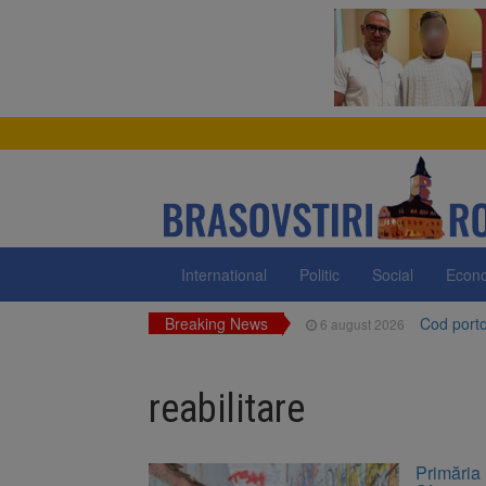
International
Politic
Social
Econ
Breaking News
Cod portoc
6 august 2026
Bărbat din
6 august 2026
reabilitare
Urmele at
6 august 2026
AUR a lan
6 august 2026
Primăria 
Dan