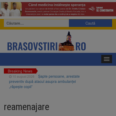
Caută
după:
Toggl
navig
Breaking News
Șapte persoane, arestate
10 august 2026
preventiv după atacul asupra ambulanței
„răpește copii”
A căzut aproximativ 10 metri
10 august 2026
în Piatra Craiului. Turist salvat de Salvamont
reamenajare
Zărnești