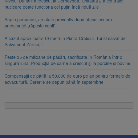
Nivelul Dunării a crescut la Cernavodă. Unitatea 2 a centralei
nucleare poate funcționa cel puțin încă nouă zile
Șapte persoane, arestate preventiv după atacul asupra
ambulanței „răpește copii”
A căzut aproximativ 10 metri în Piatra Craiului. Turist salvat de
Salvamont Zărnești
Peste 35 de milioane de păsări, sacrificate în România într-o
singură lună. Producția de carne a crescut și la porcine și bovine
Compensații de până la 50.000 de euro pe an pentru fermele de
acvacultură. Cererile se depun până în septembrie