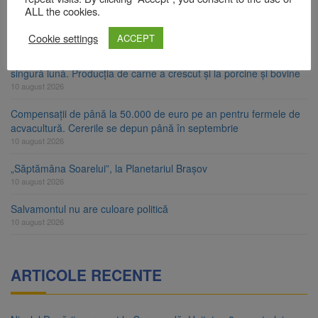
A căzut aproximativ 10 metri în Piatra Craiului. Turist salvat de
ALL the cookies.
Salvamont Zărnești
10 august 2026
Cookie settings
ACCEPT
Peste 35 de milioane de păsări, sacrificate în România într-o
singură lună. Producția de carne a crescut și la porcine și bovine
10 august 2026
Compensații de până la 50.000 de euro pe an pentru fermele de
acvacultură. Cererile se depun până în septembrie
10 august 2026
„Săptămâna Soarelui”, la Planetariul Brașov
10 august 2026
Salvamontul nu are culoare politică
10 august 2026
ARTICOLE RECENTE