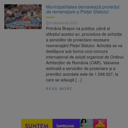
Peste 35 de milioane de
10 august 2026
Municipalitatea demarează proiectul
păsări, sacrificate în România într-o singură
de remenajare a Pieței Sfatului
lună. Producția de carne a crescut și la
porcine și bovine
9 decembrie 2021
Compensații de până la
10 august 2026
Primăria Brașov va publica, până al
50.000 de euro pe an pentru fermele de
sfârșitul acestui an, procedura de achiziție
acvacultură. Cererile se depun până în
a serviciilor de proiectare necesare
septembrie
reamenajării Pieței Sfatului. Achiziția se va
„Săptămâna Soarelui”, la
10 august 2026
desfășura sub forma unui concurs
Planetariul Brașov
internațional de soluții organizat de Ordinul
Arhitecților de România (OAR). Valoarea
estimată a serviciilor de proiectare și a
Nivelul Dunării a crescut la
10 august 2026
premiilor acordate este de 1.598.527, la
Cernavodă. Unitatea 2 a centralei nucleare
care se adaugă […]
poate funcționa cel puțin încă nouă zile
READ MORE