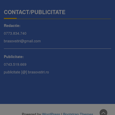
CONTACT/PUBLICITATE
Redactie:
0773.834.740
brasovstiri@gmail.com
Publicitate:
0743.519.669
publicitate [@] brasovstiri.ro
Powered by
WordPress
|
Bootstrap Themes