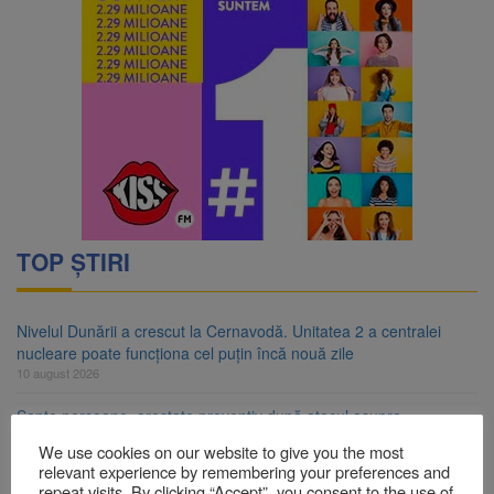
TOP ȘTIRI
Nivelul Dunării a crescut la Cernavodă. Unitatea 2 a centralei
nucleare poate funcționa cel puțin încă nouă zile
10 august 2026
Șapte persoane, arestate preventiv după atacul asupra
ambulanței „răpește copii”
We use cookies on our website to give you the most
10 august 2026
relevant experience by remembering your preferences and
repeat visits. By clicking “Accept”, you consent to the use of