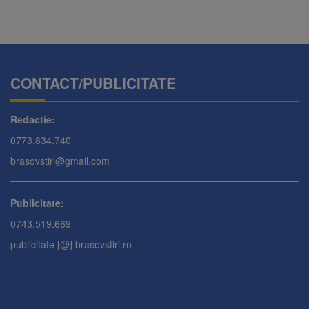
CONTACT/PUBLICITATE
Redactie:
0773.834.740
brasovstiri@gmail.com
Publicitate:
0743.519.669
publicitate [@] brasovstiri.ro