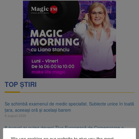
TOP ȘTIRI
Se schimbă examenul de medic specialist. Subiecte unice în toată
țara, aceeași oră și același barem
8 august 2026
8 august ar putea deveni Ziua Europeană de Comemorare a
Victimelor Accidentelor de Muncă
We use cookies on our website to give you the most