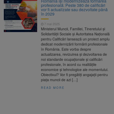
România își modernizează formarea
Nivelul Dunării a început să crească
profesională: Peste 380 de calificări
Asociația Română pentru
8 august 2026
vor fi actualizate sau dezvoltate până
Iluminat cere reducerea luminii pe timpul
în 2029
nopții, nu oprirea iluminatului public
Trafic blocat pe DN1E Brașov
7 august 2026
7 mai 2025
– Poiana Brașov după un accident. Două
Ministerul Muncii, Familiei, Tineretului și
persoane primesc îngrijiri medicale
Solidarității Sociale și Autoritatea Națională
Se schimbă examenul de
8 august 2026
pentru Calificări lansează un proiect amplu
medic specialist. Subiecte unice în toată țara,
dedicat modernizării formării profesionale
aceeași oră și același barem
în România. Este vorba despre
actualizarea, revizuirea și dezvoltarea de
noi standarde ocupaționale și calificări
profesionale, în acord cu realitățile
economice și tehnologice ale momentului.
Obiectivul? Vor fi pregătiți angajații pentru
piața muncii de azi […]
READ MORE