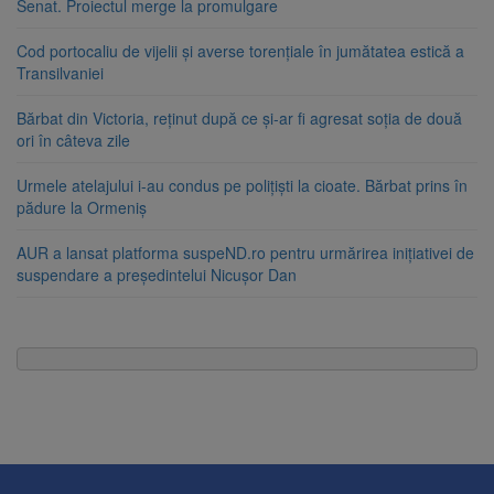
Senat. Proiectul merge la promulgare
Cod portocaliu de vijelii și averse torențiale în jumătatea estică a
Transilvaniei
Bărbat din Victoria, reținut după ce și-ar fi agresat soția de două
ori în câteva zile
Urmele atelajului i-au condus pe polițiști la cioate. Bărbat prins în
pădure la Ormeniș
AUR a lansat platforma suspeND.ro pentru urmărirea inițiativei de
suspendare a președintelui Nicușor Dan