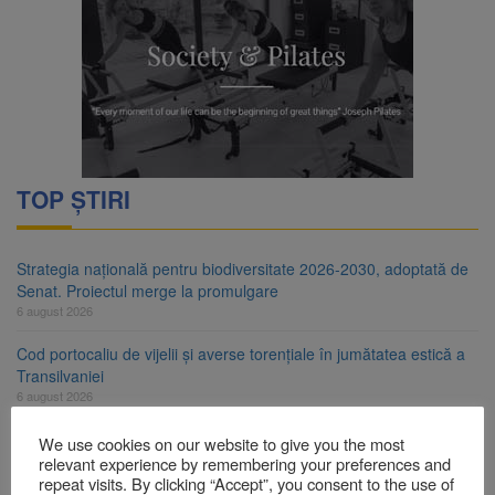
TOP ȘTIRI
Strategia națională pentru biodiversitate 2026-2030, adoptată de
Senat. Proiectul merge la promulgare
6 august 2026
Cod portocaliu de vijelii și averse torențiale în jumătatea estică a
Transilvaniei
6 august 2026
Bărbat din Victoria, reținut după ce și-ar fi agresat soția de două
We use cookies on our website to give you the most
ori în câteva zile
relevant experience by remembering your preferences and
repeat visits. By clicking “Accept”, you consent to the use of
6 august 2026