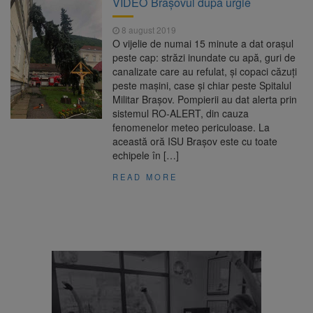
VIDEO Brașovul după urgie
Ormeniș
AUR a lansat platforma
6 august 2026
8 august 2019
suspeND.ro pentru urmărirea inițiativei de
O vijelie de numai 15 minute a dat orașul
suspendare a președintelui Nicușor Dan
peste cap: străzi inundate cu apă, guri de
Înalta Curte analizează
6 august 2026
canalizate care au refulat, și copaci căzuți
dosarul lui Călin Georgescu și Horațiu Potra.
peste mașini, case și chiar peste Spitalul
Judecătorii decid dacă începe procesul
Militar Brașov. Pompierii au dat alerta prin
Strategia națională pentru
6 august 2026
sistemul RO-ALERT, din cauza
biodiversitate 2026-2030, adoptată de Senat.
fenomenelor meteo periculoase. La
Proiectul merge la promulgare
această oră ISU Brașov este cu toate
echipele în […]
READ MORE