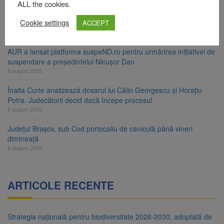
ALL the cookies.
Urmele atelajului i-au condus pe polițiști la cioate. Bărbat prins în
Cookie settings
ACCEPT
pădure la Ormeniș
6 august 2026
AUR a lansat platforma suspeND.ro pentru urmărirea inițiativei de
suspendare a președintelui Nicușor Dan
6 august 2026
Înalta Curte analizează dosarul lui Călin Georgescu și Horațiu
Potra. Judecătorii decid dacă începe procesul
6 august 2026
Județul Brașov, sub Cod portocaliu de caniculă până vineri
dimineață
6 august 2026
ARTICOLE RECENTE
Strategia națională pentru biodiversitate 2026-2030, adoptată de