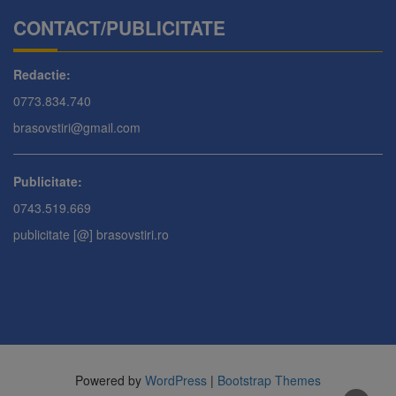
CONTACT/PUBLICITATE
Redactie:
0773.834.740
brasovstiri@gmail.com
Publicitate:
0743.519.669
publicitate [@] brasovstiri.ro
Powered by
WordPress
|
Bootstrap Themes