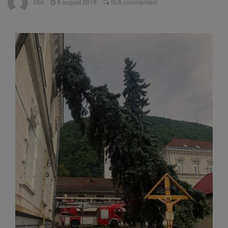
Stiri
8 august 2019
fără commentarii
are loc între 14 și 16 august
Uniunea Europeană acordă
6 august 2026
Ucrainei încă 1,4 miliarde de euro din
veniturile activelor rusești înghețate
Motorina a ajuns la 11,68 lei
6 august 2026
în unele benzinării
Fuego vine la Zărnești.
6 august 2026
Recital special pe scena Festivalului „Ecoul
Pietrei Craiului”, pe 2 octombrie