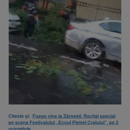
Citeste și:
Fuego vine la Zărnești. Recital special
pe scena Festivalului „Ecoul Pietrei Craiului”, pe 2
octombrie