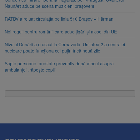
NaunArt aduce pe scenă muzicieni brașoveni
RATBV a reluat circulația pe linia 510 Brașov – Hărman
Noi reguli pentru românii care aduc țigări și alcool din UE
Nivelul Dunării a crescut la Cernavodă. Unitatea 2 a centralei
nucleare poate funcționa cel puțin încă nouă zile
Șapte persoane, arestate preventiv după atacul asupra
ambulanței „răpește copii”