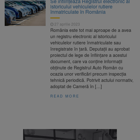
Se înființează Registrul electronic al
poate funcționa cel puțin încă nouă zile
istoricului vehiculelor rutiere
Șapte persoane, arestate
10 august 2026
înmatriculate în România
preventiv după atacul asupra ambulanței
„răpește copii”
27 aprilie 2023
A căzut aproximativ 10 metri
10 august 2026
România este tot mai aproape de a avea
în Piatra Craiului. Turist salvat de Salvamont
un registru electronic al istoricului
Zărnești
vehiculelor rutiere înmatriculate sau
Concert cu intrare liberă la
10 august 2026
înregistrate în țară. Deputații au aprobat
Făgăraș, pe 14 august. Cvartetul NaunArt
proiectul de lege de înființare a acestui
aduce pe scenă muzicieni brașoveni
document, care va conține informații
obținute de Registrul Auto Român cu
ocazia unor verificări precum inspecția
tehnică periodică. Potrivit actului normativ,
adoptat de Cameră în […]
READ MORE