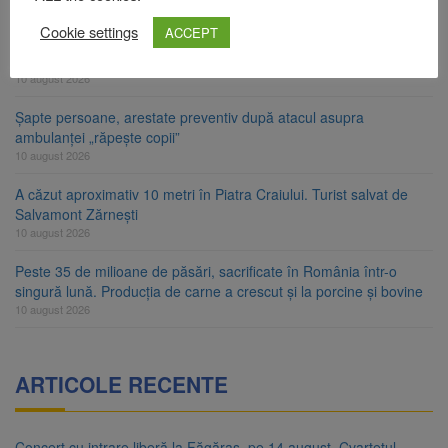
10 august 2026
Cookie settings
ACCEPT
Nivelul Dunării a crescut la Cernavodă. Unitatea 2 a centralei
nucleare poate funcționa cel puțin încă nouă zile
10 august 2026
Șapte persoane, arestate preventiv după atacul asupra
ambulanței „răpește copii”
10 august 2026
A căzut aproximativ 10 metri în Piatra Craiului. Turist salvat de
Salvamont Zărnești
10 august 2026
Peste 35 de milioane de păsări, sacrificate în România într-o
singură lună. Producția de carne a crescut și la porcine și bovine
10 august 2026
ARTICOLE RECENTE
Concert cu intrare liberă la Făgăraș, pe 14 august. Cvartetul