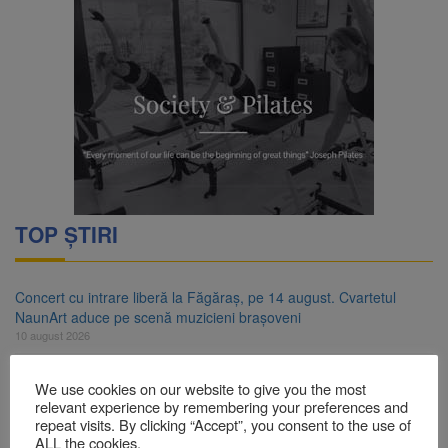
TOP ȘTIRI
Concert cu intrare liberă la Făgăraș, pe 14 august. Cvartetul
NaunArt aduce pe scenă muzicieni brașoveni
10 august 2026
RATBV a reluat circulația pe linia 510 Brașov – Hărman
We use cookies on our website to give you the most
10 august 2026
relevant experience by remembering your preferences and
repeat visits. By clicking “Accept”, you consent to the use of
Noi reguli pentru românii care aduc țigări și alcool din UE
ALL the cookies.