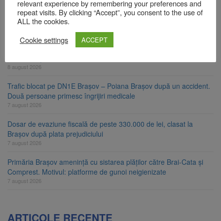
relevant experience by remembering your preferences and
Ungaria renunță la apelul pentru reducerea consumului de
repeat visits. By clicking “Accept”, you consent to the use of
energie. Nivelul Dunării a început să crească
ALL the cookies.
8 august 2026
Cookie settings
ACCEPT
Asociația Română pentru Iluminat cere reducerea luminii pe
timpul nopții, nu oprirea iluminatului public
8 august 2026
Trafic blocat pe DN1E Brașov – Poiana Brașov după un accident.
Două persoane primesc îngrijiri medicale
7 august 2026
Dosar de evaziune fiscală de peste 330.000 de lei, clasat la
Brașov după plata prejudiciului
7 august 2026
Primăria Brașov amenință cu sistarea plăților către Brai-Cata și
Comprest. Motivul: platforme de gunoi neigienizate
7 august 2026
ARTICOLE RECENTE