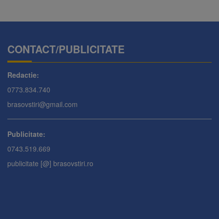
CONTACT/PUBLICITATE
Redactie:
0773.834.740
brasovstiri@gmail.com
Publicitate:
0743.519.669
publicitate [@] brasovstiri.ro