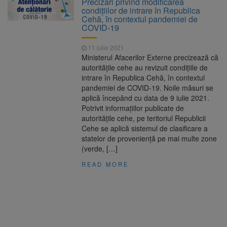
Precizări privind modificarea
nopții, nu oprirea iluminatului public
condiţiilor de intrare în Republica
Trafic blocat pe DN1E Brașov
7 august 2026
Cehă, în contextul pandemiei de
– Poiana Brașov după un accident. Două
COVID-19
persoane primesc îngrijiri medicale
Dosar de evaziune fiscală de
7 august 2026
11 iulie 2021
peste 330.000 de lei, clasat la Brașov după
Ministerul Afacerilor Externe precizează că
plata prejudiciului
autorităţile cehe au revizuit condiţiile de
8 august ar putea deveni
8 august 2026
intrare în Republica Cehă, în contextul
Ziua Europeană de Comemorare a Victimelor
pandemiei de COVID-19. Noile măsuri se
Accidentelor de Muncă
aplică începând cu data de 9 iulie 2021.
Potrivit informaţiilor publicate de
autorităţile cehe, pe teritoriul Republicii
Cehe se aplică sistemul de clasificare a
statelor de provenienţă pe mai multe zone
(verde, […]
READ MORE