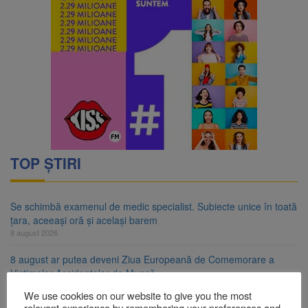
TOP ȘTIRI
Se schimbă examenul de medic specialist. Subiecte unice în toată
țara, aceeași oră și același barem
8 august 2026
8 august ar putea deveni Ziua Europeană de Comemorare a
Victimelor Accidentelor de Muncă
8 august 2026
We use cookies on our website to give you the most
relevant experience by remembering your preferences and