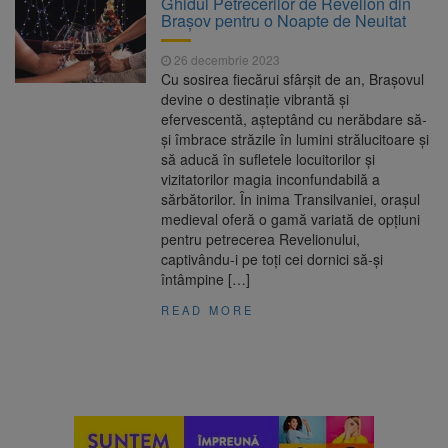
Ghidul Petrecerilor de Revelion din
Nivelul Dunării a început să crească
Brașov pentru o Noapte de Neuitat
Asociația Română pentru
8 august 2026
Iluminat cere reducerea luminii pe timpul
26 decembrie 2023
nopții, nu oprirea iluminatului public
Cu sosirea fiecărui sfârșit de an, Brașovul
Trafic blocat pe DN1E Brașov
7 august 2026
devine o destinație vibrantă și
– Poiana Brașov după un accident. Două
efervescentă, așteptând cu nerăbdare să-
persoane primesc îngrijiri medicale
și îmbrace străzile în lumini strălucitoare și
Se schimbă examenul de
8 august 2026
să aducă în sufletele locuitorilor și
medic specialist. Subiecte unice în toată țara,
vizitatorilor magia inconfundabilă a
aceeași oră și același barem
sărbătorilor. În inima Transilvaniei, orașul
medieval oferă o gamă variată de opțiuni
pentru petrecerea Revelionului,
captivându-i pe toți cei dornici să-și
întâmpine […]
READ MORE