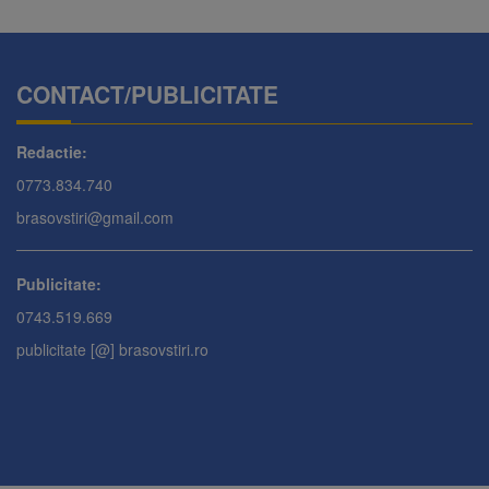
CONTACT/PUBLICITATE
Redactie:
0773.834.740
brasovstiri@gmail.com
Publicitate:
0743.519.669
publicitate [@] brasovstiri.ro