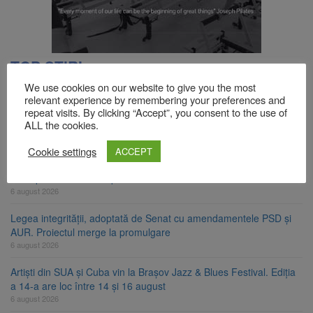
TOP ȘTIRI
We use cookies on our website to give you the most
relevant experience by remembering your preferences and
Fuego vine la Zărnești. Recital special pe scena Festivalului
repeat visits. By clicking “Accept”, you consent to the use of
ALL the cookies.
„Ecoul Pietrei Craiului”, pe 2 octombrie
6 august 2026
Cookie settings
ACCEPT
Legea decarbonizării, adoptată după dezbateri aprinse. Ce se
întâmplă cu centralele pe cărbune
6 august 2026
Legea integrității, adoptată de Senat cu amendamentele PSD și
AUR. Proiectul merge la promulgare
6 august 2026
Artiști din SUA și Cuba vin la Brașov Jazz & Blues Festival. Ediția
a 14-a are loc între 14 și 16 august
6 august 2026