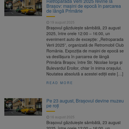
Retroparada Verii 2025 revine la
are loc între 14 și 16 august
Brașov: mașini de epocă în parcarea
Uniunea Europeană acordă
6 august 2026
de lângă Primărie
Ucrainei încă 1,4 miliarde de euro din
veniturile activelor rusești înghețate
19 august 2025
Motorina a ajuns la 11,68 lei
6 august 2026
Brașovul găzduiește sâmbătă, 23 august
în unele benzinării
2025, între orele 12:00 – 16:00, un
eveniment auto de excepție: „Retroparada
Fuego vine la Zărnești.
6 august 2026
Verii 2025”, organizată de Retromobil Club
Recital special pe scena Festivalului „Ecoul
România. Expoziția de mașini de epocă se
Pietrei Craiului”, pe 2 octombrie
va desfășura în parcarea de lângă
Primăria Brașov, între Str. Nicolae Iorga și
Bulevardul Eroilor, chiar în inima orașului.
Noutatea absolută a acestei ediții este […]
READ MORE
Pe 23 august, Brașovul devine muzeu
pe roți
16 august 2025
Brașovul găzduiește sâmbătă, 23 august
2025, între orele 12:00 – 16:00, un