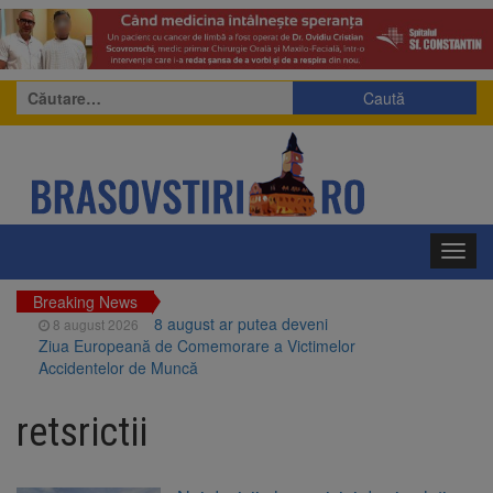
Caută
după:
Toggl
navig
Breaking News
8 august ar putea deveni
8 august 2026
Ziua Europeană de Comemorare a Victimelor
Accidentelor de Muncă
Am început demolarea
8 august 2026
fostului complex Duplex 91, de lângă Piața
retsrictii
Star
Ungaria renunță la apelul
8 august 2026
pentru reducerea consumului de energie.