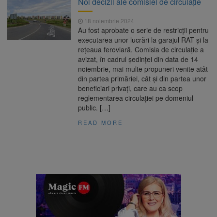
Noi decizii ale comisiei de circulație
Nivelul Dunării a început să crească
Asociația Română pentru
8 august 2026
18 noiembrie 2024
Iluminat cere reducerea luminii pe timpul
Au fost aprobate o serie de restricții pentru
nopții, nu oprirea iluminatului public
executarea unor lucrări la garajul RAT și la
Trafic blocat pe DN1E Brașov
7 august 2026
rețeaua feroviară. Comisia de circulație a
– Poiana Brașov după un accident. Două
avizat, în cadrul ședinței din data de 14
persoane primesc îngrijiri medicale
noiembrie, mai multe propuneri venite atât
Se schimbă examenul de
8 august 2026
din partea primăriei, cât și din partea unor
medic specialist. Subiecte unice în toată țara,
beneficiari privați, care au ca scop
aceeași oră și același barem
reglementarea circulației pe domeniul
public. […]
READ MORE