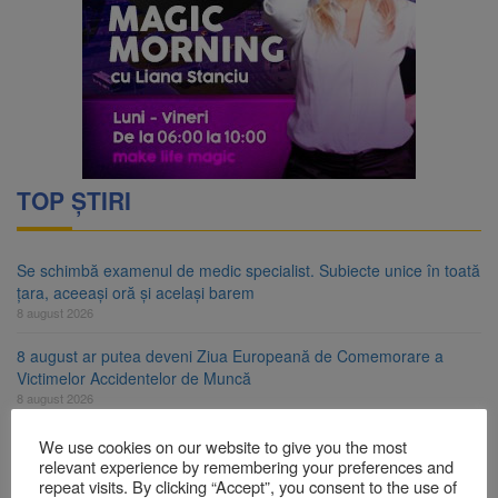
TOP ȘTIRI
Se schimbă examenul de medic specialist. Subiecte unice în toată
țara, aceeași oră și același barem
8 august 2026
8 august ar putea deveni Ziua Europeană de Comemorare a
Victimelor Accidentelor de Muncă
8 august 2026
Am început demolarea fostului complex Duplex 91, de lângă Piața
We use cookies on our website to give you the most
Star
relevant experience by remembering your preferences and
repeat visits. By clicking “Accept”, you consent to the use of
8 august 2026