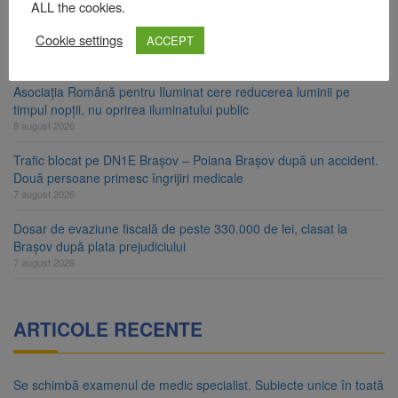
ALL the cookies.
Ungaria renunță la apelul pentru reducerea consumului de
Cookie settings
ACCEPT
energie. Nivelul Dunării a început să crească
8 august 2026
Asociația Română pentru Iluminat cere reducerea luminii pe
timpul nopții, nu oprirea iluminatului public
8 august 2026
Trafic blocat pe DN1E Brașov – Poiana Brașov după un accident.
Două persoane primesc îngrijiri medicale
7 august 2026
Dosar de evaziune fiscală de peste 330.000 de lei, clasat la
Brașov după plata prejudiciului
7 august 2026
ARTICOLE RECENTE
Se schimbă examenul de medic specialist. Subiecte unice în toată