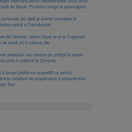
tegia națională pentru biodiversitate 2026-2030,
ptată de Senat. Proiectul merge la promulgare
portocaliu de vijelii și averse torențiale în
tatea estică a Transilvaniei
at din Victoria, reținut după ce și-ar fi agresat
a de două ori în câteva zile
le atelajului i-au condus pe polițiști la cioate.
bat prins în pădure la Ormeniș
 a lansat platforma suspeND.ro pentru
rirea inițiativei de suspendare a președintelui
ușor Dan