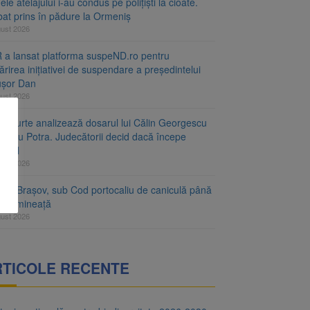
le atelajului i-au condus pe polițiști la cioate.
bat prins în pădure la Ormeniș
gust 2026
 a lansat platforma suspeND.ro pentru
rirea inițiativei de suspendare a președintelui
ușor Dan
gust 2026
ta Curte analizează dosarul lui Călin Georgescu
orațiu Potra. Judecătorii decid dacă începe
cesul
gust 2026
ețul Brașov, sub Cod portocaliu de caniculă până
ri dimineață
gust 2026
RTICOLE RECENTE