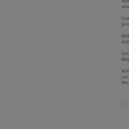
Stra
ado
Cod 
jumă
Bărb
soți
Urme
Băr
AUR
urmă
Nic