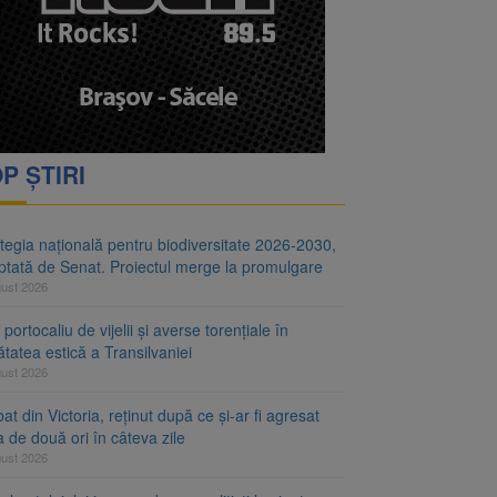
i decid dacă începe
ul merge la promulgare
P ȘTIRI
tegia națională pentru biodiversitate 2026-2030,
ptată de Senat. Proiectul merge la promulgare
gust 2026
portocaliu de vijelii și averse torențiale în
tatea estică a Transilvaniei
gust 2026
at din Victoria, reținut după ce și-ar fi agresat
a de două ori în câteva zile
gust 2026