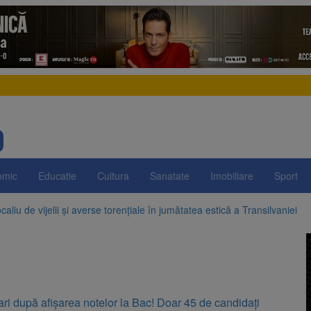
omic
Educatie
Cultura
Sanatate
Imobiliare
Sport
aliu de vijelii și averse torențiale în jumătatea estică a Transilvaniei
 Victoria, reținut după ce și-ar fi agresat soția de două ori în câteva zil
elajului i-au condus pe polițiști la cioate. Bărbat prins în pădure la Orm
sat platforma suspeND.ro pentru urmărirea inițiativei de suspendare a 
ri după afișarea notelor la Bac! Doar 45 de candidați