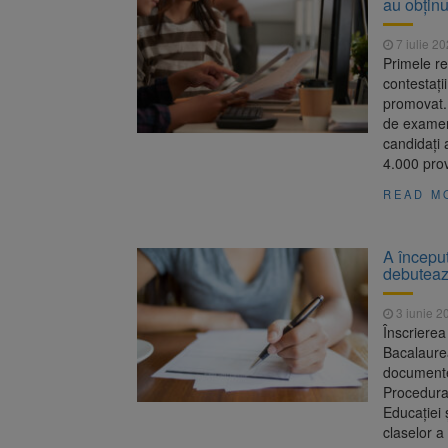
au obțin
Înalta Cu
6 august 2026
procesul
7 iulie 2
Strategia
6 august 2026
Primele re
contestați
promovat. 
de examen
candidați 
4.000 prov
READ M
A început
debuteaz
3 iunie 2
Înscrierea
Bacalaurea
documentel
Procedura 
Educației 
claselor a 