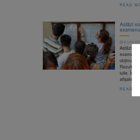
READ M
Astăzi vo
examenul
8 iulie 2
Astăzi, 8 i
examenulu
obținute p
Rezultatel
iulie. În 
afișate mar
READ M