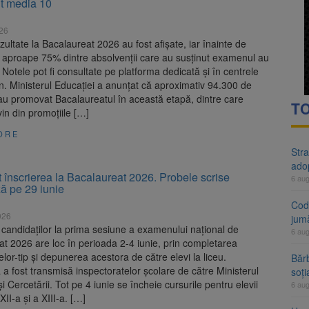
ut media 10
rte analizează dosarul lui Călin Georgescu și Horațiu Potra. Judecători
026
 națională pentru biodiversitate 2026-2030, adoptată de Senat. Proiect
zultate la Bacalaureat 2026 au fost afișate, iar înainte de
i aproape 75% dintre absolvenții care au susținut examenul au
Notele pot fi consultate pe platforma dedicată și în centrele
. Ministerul Educației a anunțat că aproximativ 94.300 de
au promovat Bacalaureatul în această etapă, dintre care
TO
in din promoțiile […]
ORE
Stra
ado
 înscrierea la Bacalaureat 2026. Probele scrise
6 au
ă pe 29 iunie
Cod 
026
jumă
 candidaților la prima sesiune a examenului național de
6 au
t 2026 are loc în perioada 2-4 iunie, prin completarea
or-tip și depunerea acestora de către elevi la liceu.
Bărb
a fost transmisă inspectoratelor școlare de către Ministerul
soți
și Cercetării. Tot pe 4 iunie se încheie cursurile pentru elevii
6 au
XII-a și a XIII-a. […]