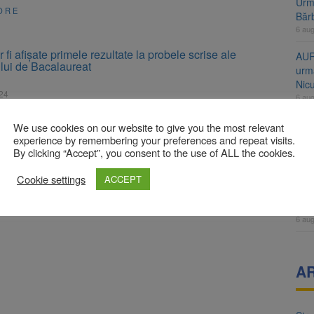
Urme
ORE
Băr
6 au
r fi afişate primele rezultate la probele scrise ale
AUR
ui de Bacalaureat
urmă
Nic
024
6 au
ulie, vor fi afișate primele rezultate la probele scrise ale
i de Bacalaureat 2024. Candidații nemulțumiți de notele
Înal
We use cookies on our website to give you the most relevant
ot depune contestații în intervalul orar 12:00 – 18:00.
și H
experience by remembering your preferences and repeat visits.
e finale, după soluționarea contestațiilor, vor fi anunțate pe 12
By clicking “Accept”, you consent to the use of ALL the cookies.
pro
ceea ce privește Evaluarea Națională, rezultatele finale vor fi
6 au
ți, 9 iulie. […]
Cookie settings
ACCEPT
Jud
ORE
vine
6 au
A