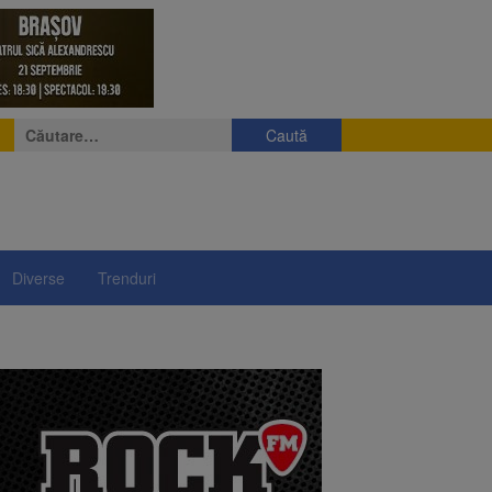
Caută
după:
Diverse
Trenduri
e
eniș
președintelui Nicușor