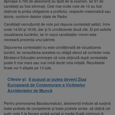
Aproape 4.700 de absolvenți au lipsit de la examen, iar 67 de
candidați au fost eliminați. Cele mai multe note de 10 au fost
obținute la proba obligatorie a profilului, respectiv matematică sau
istorie, conform datelor citate de Rador.
Candidații nemulțumiți de note pot depune contestații astăzi, între
orele 14:00 și 18:00, dar și în următoarele două zile. Ei pot solicita
vizualizarea lucrărilor, iar în cazul candidaților minori este
necesară prezența unui părinte.
Depunerea contestației nu este condiționată de vizualizarea
lucrării, iar consultarea acesteia nu obligă elevul să conteste nota.
Ministerul Educației amintește că nota obținută după contestație
poate fi mai mare sau mai mică decât nota inițială. Rezultatele
finale vor fi afișate pe 13 iulie.
Citeste și:
8 august ar putea deveni Ziua
Europeană de Comemorare a Victimelor
Accidentelor de Muncă
Pentru promovarea Bacalaureatului, absolvenții trebuie să susțină
toate probele de competențe și toate probele scrise, să obțină cel
puțin nota 5 la fiecare probă scrisă și media finală minimum 6.