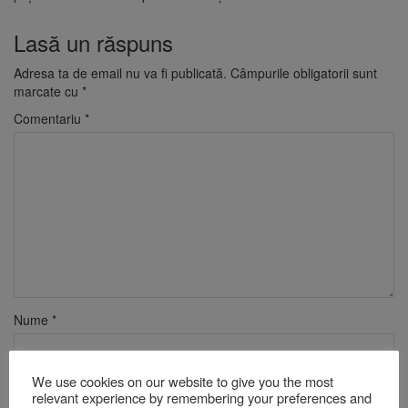
Lasă un răspuns
Adresa ta de email nu va fi publicată.
Câmpurile obligatorii sunt
marcate cu
*
Comentariu
*
Nume
*
We use cookies on our website to give you the most
Email
*
relevant experience by remembering your preferences and