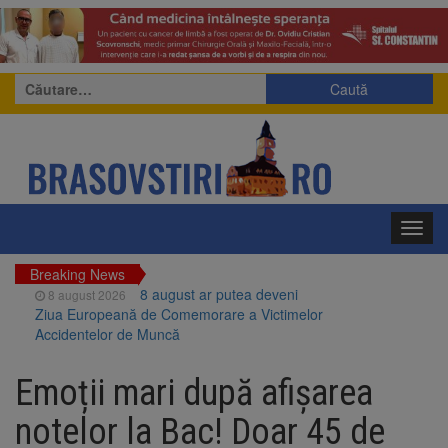
Caută
după:
Toggl
navig
Breaking News
8 august ar putea deveni
8 august 2026
Ziua Europeană de Comemorare a Victimelor
Accidentelor de Muncă
Am început demolarea
8 august 2026
fostului complex Duplex 91, de lângă Piața
Emoții mari după afișarea
Star
Ungaria renunță la apelul
8 august 2026
notelor la Bac! Doar 45 de
pentru reducerea consumului de energie.