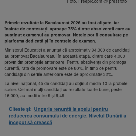
Foto. Freepik.com @ pressfoto
Primele rezultate la Bacalaureat 2026 au fost afișate, iar
înainte de contestații aproape 75% dintre absolvenții care au
susținut examenul au promovat. Notele pot fi consultate pe
platforma dedicată și în centrele de examen.
Ministerul Educației a anunțat că aproximativ 94.300 de candidați
au promovat Bacalaureatul în această etapă, dintre care 4.000
provin din promoțiile anterioare. Pentru absolvenții din promoția
curentă, rata de promovare este de 80%, în timp ce pentru
candidații din seriile anterioare este de aproximativ 32%.
La nivel național, 45 de candidați au obținut media 10 la probele
scrise. Cei mai mulți candidați cu rezultate foarte bune, peste
16.000, au medii între 9 și 9,49.
Citeste și:
Ungaria renunță la apelul pentru
reducerea consumului de energie. Nivelul Dunării a
început să crească