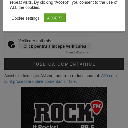
repeat visits. By clicking “Accept”, you consent to the use of
ALL the cookies.
Site web
Cookie settings
ACCEPT
Verificare anti-robot
Click pentru a începe verificarea
Friendly
Captcha ⇗
Acest site folosește Akismet pentru a reduce spamul.
Află cum
sunt procesate datele comentariilor tale
.