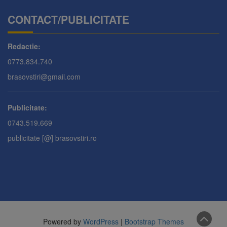
CONTACT/PUBLICITATE
Redactie:
0773.834.740
brasovstiri@gmail.com
Publicitate:
0743.519.669
publicitate [@] brasovstiri.ro
Powered by
WordPress
|
Bootstrap Themes