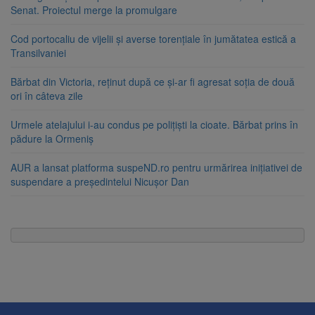
Senat. Proiectul merge la promulgare
Cod portocaliu de vijelii și averse torențiale în jumătatea estică a
Transilvaniei
Bărbat din Victoria, reținut după ce și-ar fi agresat soția de două
ori în câteva zile
Urmele atelajului i-au condus pe polițiști la cioate. Bărbat prins în
pădure la Ormeniș
AUR a lansat platforma suspeND.ro pentru urmărirea inițiativei de
suspendare a președintelui Nicușor Dan