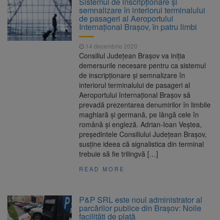
Sistemul de inscripţionare şi
Ormeniș
semnalizare în interiorul terminalului
AUR a lansat platforma
6 august 2026
de pasageri al Aeroportului
suspeND.ro pentru urmărirea inițiativei de
Internaţional Braşov, în patru limbi
suspendare a președintelui Nicușor Dan
Înalta Curte analizează
6 august 2026
14 decembrie 2020
dosarul lui Călin Georgescu și Horațiu Potra.
Consiliul Judeţean Braşov va iniţia
Judecătorii decid dacă începe procesul
demersurile necesare pentru ca sistemul
Strategia națională pentru
6 august 2026
de inscripţionare şi semnalizare în
biodiversitate 2026-2030, adoptată de Senat.
interiorul terminalului de pasageri al
Proiectul merge la promulgare
Aeroportului Internaţional Braşov să
prevadă prezentarea denumirilor în limbile
maghiară şi germană, pe lângă cele în
română şi engleză. Adrian-Ioan Veştea,
preşedintele Consiliului Judeţean Braşov,
susţine ideea că signalistica din terminal
trebuie să fie trilingvă […]
READ MORE
P&P SRL este noul administrator al
parcărilor publice din Brașov: Noile
facilități de plată