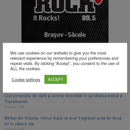
We use cookies on our website to give you the most
TOP ȘTIRI
relevant experience by remembering your preferences and
repeat visits. By clicking “Accept”, you consent to the use of
ALL the cookies.
Strategia națională pentru biodiversitate 2026-2030, adoptată de
Senat. Proiectul merge la promulgare
Cookie settings
ACCEPT
6 august 2026
Cod portocaliu de vijelii și averse torențiale în jumătatea estică a
Transilvaniei
6 august 2026
Bărbat din Victoria, reținut după ce și-ar fi agresat soția de două
ori în câteva zile
6 august 2026