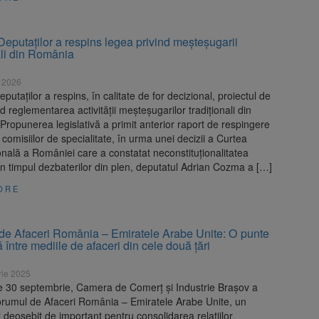
eputaţilor a respins legea privind meşteşugarii
ali din România
e 2026
utaților a respins, în calitate de for decizional, proiectul de
nd reglementarea activității meșteșugarilor tradiționali din
ropunerea legislativă a primit anterior raport de respingere
 comisiilor de specialitate, în urma unei decizii a Curtea
onală a României care a constatat neconstituționalitatea
În timpul dezbaterilor din plen, deputatul Adrian Cozma a […]
ORE
de Afaceri România – Emiratele Arabe Unite: O punte
ă între mediile de afaceri din cele două țări
rie 2025
e 30 septembrie, Camera de Comerț și Industrie Brașov a
orumul de Afaceri România – Emiratele Arabe Unite, un
deosebit de important pentru consolidarea relațiilor