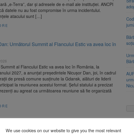
Stra
iară „e-Terra”, dar și adresele de e-mail ale instituției. ANCPI
ado
că datele nu au fost compromise în urma incidentului.
țele atacului sunt […]
Cod 
jumă
ORE
Bărb
soți
an: Următorul Summit al Flancului Estic va avea loc în
a
Urme
2026
Băr
Summit al Flancului Estic va avea loc în România, la
anului 2027, a anunțat președintele Nicușor Dan, joi, în cadrul
AUR
rații de presă comune susținute la Gdansk, alături de liderii
urmă
rticipat la reuniunea acestui format. Șeful statului a precizat
Nic
 prezenți au agreat ca următoarea reuniune să fie organizată
ORE
ri la Cotroceni pentru desemnarea unui premier după
a Guvernului Bolojan
We use cookies on our website to give you the most relevant