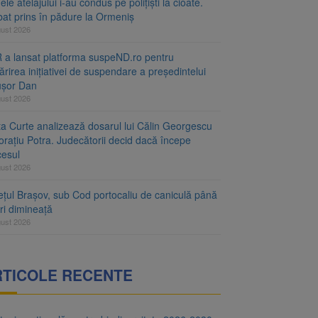
le atelajului i-au condus pe polițiști la cioate.
bat prins în pădure la Ormeniș
gust 2026
 a lansat platforma suspeND.ro pentru
rirea inițiativei de suspendare a președintelui
ușor Dan
gust 2026
ta Curte analizează dosarul lui Călin Georgescu
orațiu Potra. Judecătorii decid dacă începe
cesul
gust 2026
ețul Brașov, sub Cod portocaliu de caniculă până
ri dimineață
gust 2026
RTICOLE RECENTE