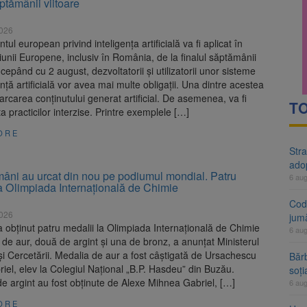
ăptămânii viitoare
rte analizează dosarul lui Călin Georgescu și Horațiu Potra. Judecători
2026
 națională pentru biodiversitate 2026-2030, adoptată de Senat. Proiect
ul european privind inteligența artificială va fi aplicat în
iunii Europene, inclusiv în România, de la finalul săptămânii
Începând cu 2 august, dezvoltatorii și utilizatorii unor sisteme
ență artificială vor avea mai multe obligații. Una dintre acestea
rcarea conținutului generat artificial. De asemenea, va fi
TO
ta practicilor interzise. Printre exemplele […]
ORE
Stra
ado
mâni au urcat din nou pe podiumul mondial. Patru
6 au
la Olimpiada Internațională de Chimie
Cod 
2026
jumă
obținut patru medalii la Olimpiada Internațională de Chimie
6 au
de aur, două de argint și una de bronz, a anunțat Ministerul
și Cercetării. Medalia de aur a fost câștigată de Ursachescu
Bărb
iel, elev la Colegiul Național „B.P. Hasdeu” din Buzău.
soți
de argint au fost obținute de Alexe Mihnea Gabriel, […]
6 au
ORE