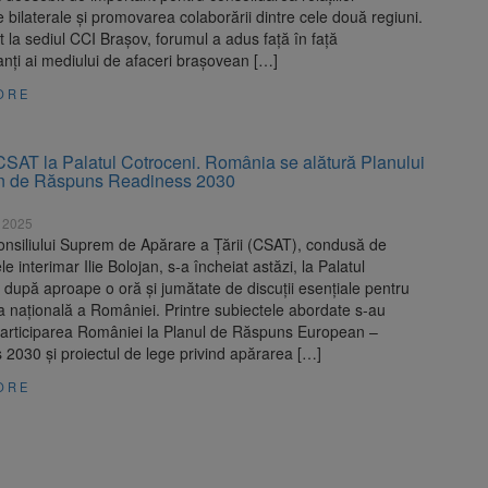
bilaterale și promovarea colaborării dintre cele două regiuni.
 la sediul CCI Brașov, forumul a adus față în față
nți ai mediului de afaceri brașovean […]
ORE
CSAT la Palatul Cotroceni. România se alătură Planului
n de Răspuns Readiness 2030
e 2025
onsiliului Suprem de Apărare a Țării (CSAT), condusă de
e interimar Ilie Bolojan, s-a încheiat astăzi, la Palatul
 după aproape o oră și jumătate de discuții esențiale pentru
a națională a României. Printre subiectele abordate s-au
articiparea României la Planul de Răspuns European –
2030 și proiectul de lege privind apărarea […]
ORE