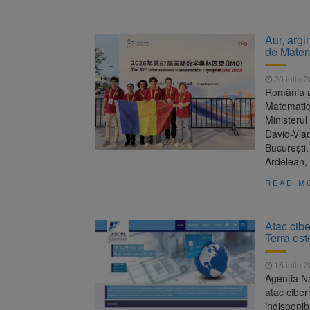
Aur, argi
de Matem
20 iulie 
România a 
Matematică
Ministerul
David-Vlad
București.
Ardelean, 
READ M
Atac cibe
Terra est
16 iulie 
Agenția Na
atac ciber
indisponibi