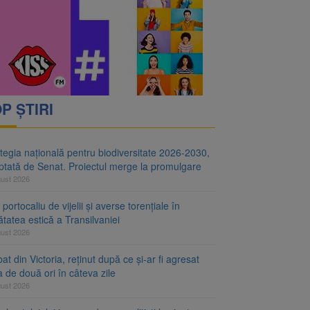
i decid dacă începe
ul merge la promulgare
P ȘTIRI
tegia națională pentru biodiversitate 2026-2030,
ptată de Senat. Proiectul merge la promulgare
gust 2026
portocaliu de vijelii și averse torențiale în
tatea estică a Transilvaniei
gust 2026
at din Victoria, reținut după ce și-ar fi agresat
a de două ori în câteva zile
gust 2026