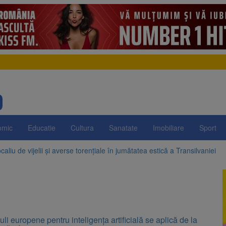
omic
Educatie
Cultura
Sanatate
Imobiliare
Sport
aliu de vijelii și averse torențiale în jumătatea estică a Transilvaniei
 Victoria, reținut după ce și-ar fi agresat soția de două ori în câteva zil
elajului i-au condus pe polițiști la cioate. Bărbat prins în pădure la Orm
sat platforma suspeND.ro pentru urmărirea inițiativei de suspendare a 
uli europene pentru inteligența artificială se aplică de la