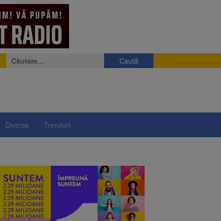
Caută
după:
Diverse
Trenduri
e
eniș
președintelui Nicușor