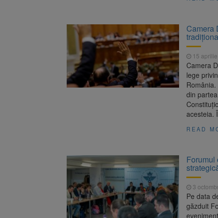
Camera D
tradiţion
15 aprili
Camera Dep
lege privi
România. P
din partea
Constituți
acesteia. 
READ M
Forumul 
strategic
3 octomb
Pe data d
găzduit F
eveniment 