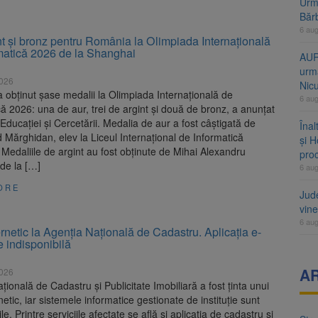
Urme
Băr
6 au
nt și bronz pentru România la Olimpiada Internațională
atică 2026 de la Shanghai
AUR
urmă
2026
Nic
obținut șase medalii la Olimpiada Internațională de
6 au
 2026: una de aur, trei de argint și două de bronz, a anunțat
 Educației și Cercetării. Medalia de aur a fost câștigată de
Înal
 Mărghidan, elev la Liceul Internațional de Informatică
și H
 Medaliile de argint au fost obținute de Mihai Alexandru
pro
de la […]
6 au
ORE
Jud
vine
6 au
rnetic la Agenția Națională de Cadastru. Aplicația e-
e indisponibilă
A
2026
țională de Cadastru și Publicitate Imobiliară a fost ținta unui
netic, iar sistemele informatice gestionate de instituție sunt
le. Printre serviciile afectate se află și aplicația de cadastru și