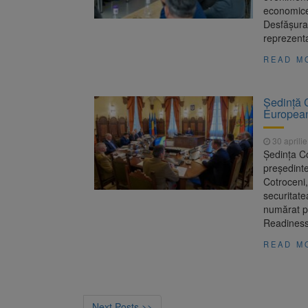
economice 
Desfășurat
reprezenta
READ M
Ședință 
Europea
30 aprili
Ședința C
președintel
Cotroceni,
securitate
numărat p
Readiness 
READ M
Next Posts >>