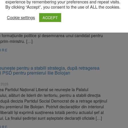
experience by remembering your preferences and repeat visits.
By clicking “Accept”, you consent to the use of ALL the cookies.
26
le Nicușor Dan ar urma să aibă astăzi noi consultări
Cookie settings
ACCEPT
u liderii partidelor care au făcut parte din fosta coaliție de
 în încercarea de a obține un acord de principiu pentru
unui nou Executiv. După această etapă, ar urma consultările
 formațiunile politice și desemnarea unui candidat pentru
 prim-ministru. […]
ORE
unește pentru a stabili strategia, după retragerea
ui PSD pentru premierul Ilie Bolojan
e 2026
 Partidul Național Liberal se reunește la Palatul
ui, alături de liderii din teritoriu, pentru a stabili direcția
, după decizia Partidul Social Democrat de a retrage sprijinul
tru premierul Ilie Bolojan. Potrivit declarațiilor din interiorul
 liberalii își exprimă susținerea totală pentru actualul șef al
i. La finalul ședinței sunt așteptate declarații oficiale […]
ORE