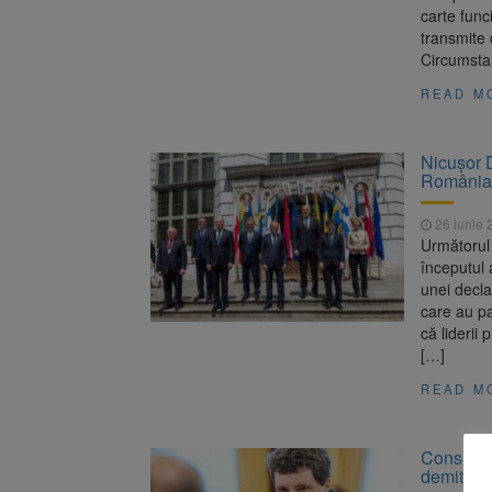
carte func
transmite 
Circumstan
READ M
Nicușor D
Români
26 iunie 
Următorul 
începutul 
unei decla
care au pa
că liderii
[…]
READ M
Consultă
demitere