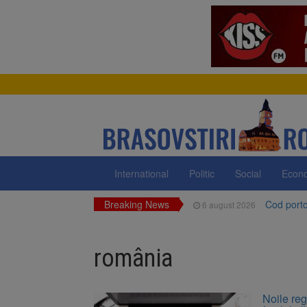
International
Politic
Social
Econ
Breaking News
Cod portoc
6 august 2026
Bărbat din
6 august 2026
românia
Urmele at
6 august 2026
AUR a lan
6 august 2026
Noile reg
Dan