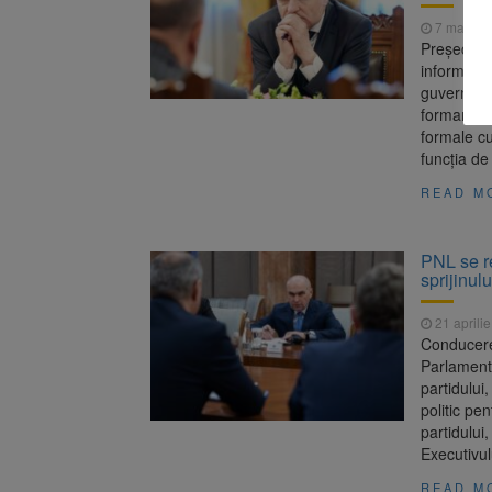
7 mai 20
Președinte
informale c
guvernare,
formarea 
formale cu
funcția de
READ M
PNL se re
sprijinul
21 aprili
Conducerea
Parlamentul
partidului
politic pen
partidului,
Executivulu
READ M