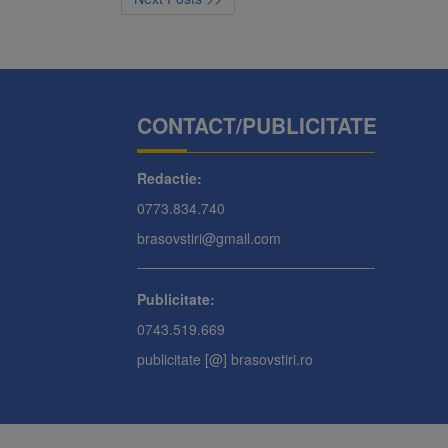
CONTACT/PUBLICITATE
Redactie:
0773.834.740
brasovstiri@gmail.com
Publicitate:
0743.519.669
publicitate [@] brasovstiri.ro