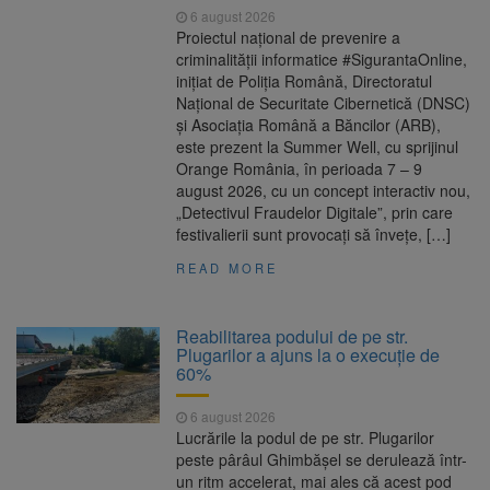
6 august 2026
Proiectul național de prevenire a
criminalității informatice #SigurantaOnline,
inițiat de Poliția Română, Directoratul
Național de Securitate Cibernetică (DNSC)
și Asociația Română a Băncilor (ARB),
este prezent la Summer Well, cu sprijinul
Orange România, în perioada 7 – 9
august 2026, cu un concept interactiv nou,
„Detectivul Fraudelor Digitale”, prin care
festivalierii sunt provocați să învețe, […]
READ MORE
Reabilitarea podului de pe str.
Plugarilor a ajuns la o execuție de
60%
6 august 2026
Lucrările la podul de pe str. Plugarilor
peste pârâul Ghimbășel se derulează într-
un ritm accelerat, mai ales că acest pod