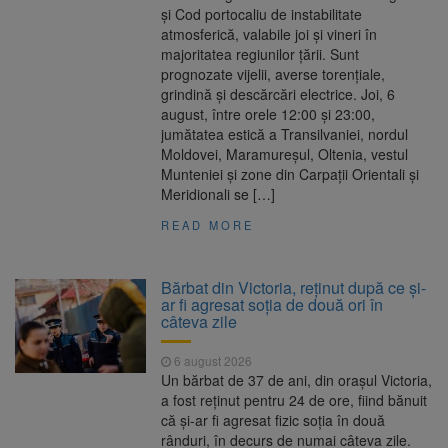
și Cod portocaliu de instabilitate
atmosferică, valabile joi și vineri în
majoritatea regiunilor țării. Sunt
prognozate vijelii, averse torențiale,
grindină și descărcări electrice. Joi, 6
august, între orele 12:00 și 23:00,
jumătatea estică a Transilvaniei, nordul
Moldovei, Maramureșul, Oltenia, vestul
Munteniei și zone din Carpații Orientali și
Meridionali se […]
READ MORE
Bărbat din Victoria, reținut după ce și-
ar fi agresat soția de două ori în
câteva zile
6 august 2026
Un bărbat de 37 de ani, din orașul Victoria,
a fost reținut pentru 24 de ore, fiind bănuit
că și-ar fi agresat fizic soția în două
rânduri, în decurs de numai câteva zile.