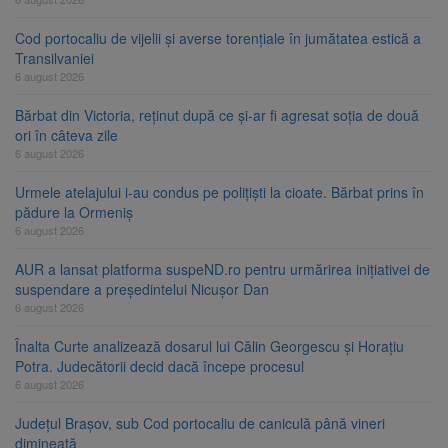
Cod portocaliu de vijelii și averse torențiale în jumătatea estică a
Transilvaniei
6 august 2026
Bărbat din Victoria, reținut după ce și-ar fi agresat soția de două
ori în câteva zile
6 august 2026
Urmele atelajului i-au condus pe polițiști la cioate. Bărbat prins în
pădure la Ormeniș
6 august 2026
AUR a lansat platforma suspeND.ro pentru urmărirea inițiativei de
suspendare a președintelui Nicușor Dan
6 august 2026
Înalta Curte analizează dosarul lui Călin Georgescu și Horațiu
Potra. Judecătorii decid dacă începe procesul
6 august 2026
Județul Brașov, sub Cod portocaliu de caniculă până vineri
dimineață