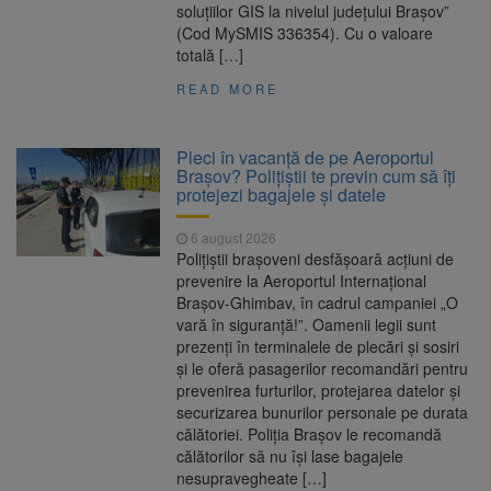
soluțiilor GIS la nivelul județului Brașov”
(Cod MySMIS 336354). Cu o valoare
totală […]
READ MORE
Pleci în vacanță de pe Aeroportul
Brașov? Polițiștii te previn cum să îți
protejezi bagajele și datele
6 august 2026
Polițiștii brașoveni desfășoară acțiuni de
prevenire la Aeroportul Internațional
Brașov-Ghimbav, în cadrul campaniei „O
vară în siguranță!”. Oamenii legii sunt
prezenți în terminalele de plecări și sosiri
și le oferă pasagerilor recomandări pentru
prevenirea furturilor, protejarea datelor și
securizarea bunurilor personale pe durata
călătoriei. Poliția Brașov le recomandă
călătorilor să nu își lase bagajele
nesupravegheate […]