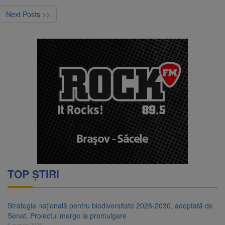
Next Posts >>
TOP ȘTIRI
Strategia națională pentru biodiversitate 2026-2030, adoptată de
Senat. Proiectul merge la promulgare
6 august 2026