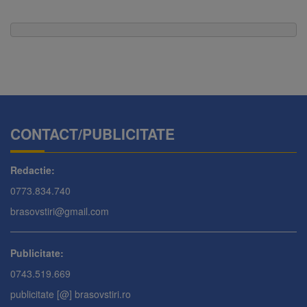
CONTACT/PUBLICITATE
Redactie:
0773.834.740
brasovstiri@gmail.com
Publicitate:
0743.519.669
publicitate [@] brasovstiri.ro