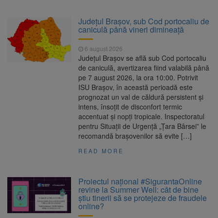
Județul Brașov, sub Cod portocaliu de
caniculă până vineri dimineață
6 august 2026
Județul Brașov se află sub Cod portocaliu
de caniculă, avertizarea fiind valabilă până
pe 7 august 2026, la ora 10:00. Potrivit
ISU Brașov, în această perioadă este
prognozat un val de căldură persistent și
intens, însoțit de disconfort termic
accentuat și nopți tropicale. Inspectoratul
pentru Situații de Urgență „Țara Bârsei” le
recomandă brașovenilor să evite […]
READ MORE
Proiectul național #SigurantaOnline
revine la Summer Well: cât de bine
știu tinerii să se protejeze de fraudele
online?