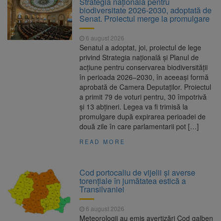
Strategia națională pentru
Ormeniș
biodiversitate 2026-2030, adoptată de
AUR a lansat platforma
6 august 2026
Senat. Proiectul merge la promulgare
suspeND.ro pentru urmărirea inițiativei de
suspendare a președintelui Nicușor Dan
6 august 2026
Înalta Curte analizează
6 august 2026
Senatul a adoptat, joi, proiectul de lege
dosarul lui Călin Georgescu și Horațiu Potra.
privind Strategia națională și Planul de
Judecătorii decid dacă începe procesul
acțiune pentru conservarea biodiversității
Strategia națională pentru
6 august 2026
în perioada 2026–2030, în aceeași formă
biodiversitate 2026-2030, adoptată de Senat.
aprobată de Camera Deputaților. Proiectul
Proiectul merge la promulgare
a primit 79 de voturi pentru, 30 împotrivă
și 13 abțineri. Legea va fi trimisă la
promulgare după expirarea perioadei de
două zile în care parlamentarii pot […]
READ MORE
Cod portocaliu de vijelii și averse
torențiale în jumătatea estică a
Transilvaniei
6 august 2026
Meteorologii au emis avertizări Cod galben