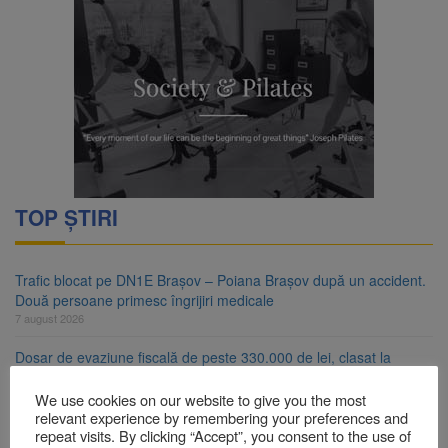
TOP ȘTIRI
Trafic blocat pe DN1E Brașov – Poiana Brașov după un accident.
Două persoane primesc îngrijiri medicale
7 august 2026
Dosar de evaziune fiscală de peste 330.000 de lei, clasat la
Brașov după plata prejudiciului
7 august 2026
We use cookies on our website to give you the most
relevant experience by remembering your preferences and
Primăria Brașov amenință cu sistarea plăților către Brai-Cata și
repeat visits. By clicking “Accept”, you consent to the use of