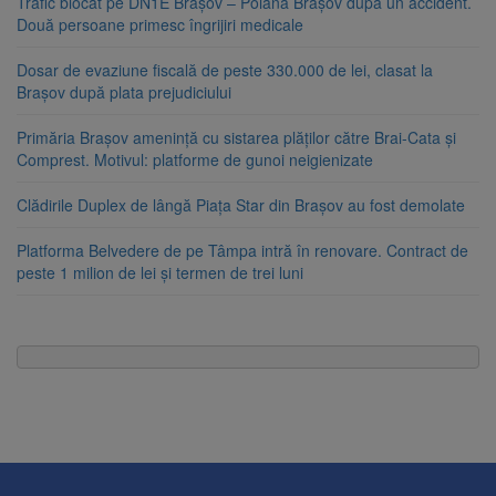
Trafic blocat pe DN1E Brașov – Poiana Brașov după un accident.
Două persoane primesc îngrijiri medicale
Dosar de evaziune fiscală de peste 330.000 de lei, clasat la
Brașov după plata prejudiciului
Primăria Brașov amenință cu sistarea plăților către Brai-Cata și
Comprest. Motivul: platforme de gunoi neigienizate
Clădirile Duplex de lângă Piața Star din Brașov au fost demolate
Platforma Belvedere de pe Tâmpa intră în renovare. Contract de
peste 1 milion de lei și termen de trei luni