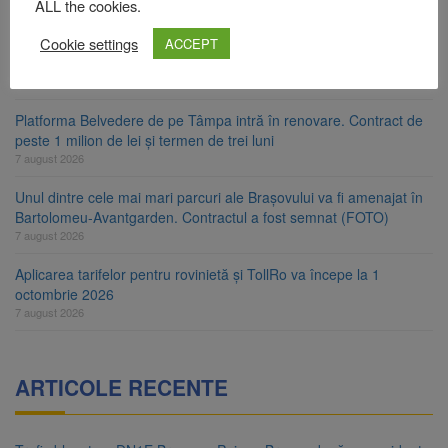
ALL the cookies.
Comprest. Motivul: platforme de gunoi neigienizate
7 august 2026
Cookie settings
ACCEPT
Clădirile Duplex de lângă Piața Star din Brașov au fost demolate
7 august 2026
Platforma Belvedere de pe Tâmpa intră în renovare. Contract de
peste 1 milion de lei și termen de trei luni
7 august 2026
Unul dintre cele mai mari parcuri ale Brașovului va fi amenajat în
Bartolomeu-Avantgarden. Contractul a fost semnat (FOTO)
7 august 2026
Aplicarea tarifelor pentru rovinietă și TollRo va începe la 1
octombrie 2026
7 august 2026
ARTICOLE RECENTE