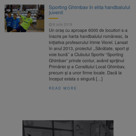
Clădirile Duplex de lângă
7 august 2026
Sporting Ghimbav în elita handbalului
Piața Star din Brașov au fost demolate
juvenil
8 iulie 2019
Platforma Belvedere de pe
7 august 2026
Un oraş cu aproape 6000 de locuitori s-a
Tâmpa intră în renovare. Contract de peste 1
înscris pe harta handbalului românesc, la
milion de lei și termen de trei luni
iniţiativa profesorului Irimie Viorel. Lansat
în anul 2013, proiectul ,,Sănătate, sport şi
Unul dintre cele mai mari
7 august 2026
voie bună’’ a Clubului Sportiv “Sporting
parcuri ale Brașovului va fi amenajat în
Ghimbav” prinde contur, având sprijinul
Bartolomeu-Avantgarden. Contractul a fost
Primăriei şi a Consiliului Local Ghimbav,
semnat (FOTO)
precum şi a unor firme locale. Dacă la
Trafic blocat pe DN1E Brașov
7 august 2026
început exista o singură […]
– Poiana Brașov după un accident. Două
persoane primesc îngrijiri medicale
READ MORE