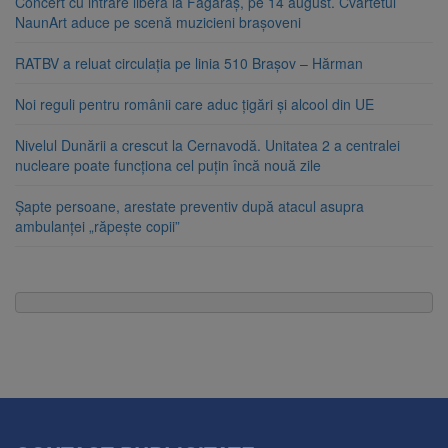
Concert cu intrare liberă la Făgăraș, pe 14 august. Cvartetul
NaunArt aduce pe scenă muzicieni brașoveni
RATBV a reluat circulația pe linia 510 Brașov – Hărman
Noi reguli pentru românii care aduc țigări și alcool din UE
Nivelul Dunării a crescut la Cernavodă. Unitatea 2 a centralei
nucleare poate funcționa cel puțin încă nouă zile
Șapte persoane, arestate preventiv după atacul asupra
ambulanței „răpește copii”