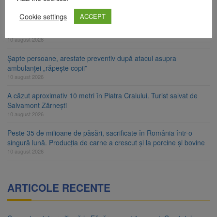
10 august 2026
Cookie settings
ACCEPT
Nivelul Dunării a crescut la Cernavodă. Unitatea 2 a centralei
nucleare poate funcționa cel puțin încă nouă zile
10 august 2026
Șapte persoane, arestate preventiv după atacul asupra
ambulanței „răpește copii”
10 august 2026
A căzut aproximativ 10 metri în Piatra Craiului. Turist salvat de
Salvamont Zărnești
10 august 2026
Peste 35 de milioane de păsări, sacrificate în România într-o
singură lună. Producția de carne a crescut și la porcine și bovine
10 august 2026
ARTICOLE RECENTE