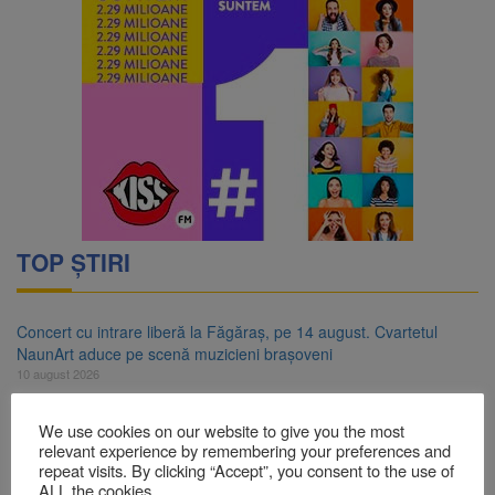
TOP ȘTIRI
Concert cu intrare liberă la Făgăraș, pe 14 august. Cvartetul
NaunArt aduce pe scenă muzicieni brașoveni
10 august 2026
RATBV a reluat circulația pe linia 510 Brașov – Hărman
We use cookies on our website to give you the most
10 august 2026
relevant experience by remembering your preferences and
repeat visits. By clicking “Accept”, you consent to the use of
Noi reguli pentru românii care aduc țigări și alcool din UE
ALL the cookies.