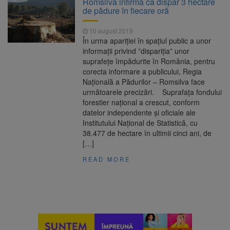
Romsilva infirmă că dispar 3 hectare
poate funcționa cel puțin încă nouă zile
de pădure în fiecare oră
Șapte persoane, arestate
10 august 2026
preventiv după atacul asupra ambulanței
10 august 2019
„răpește copii”
În urma apariției în spațiul public a unor
A căzut aproximativ 10 metri
10 august 2026
informații privind ”dispariția” unor
în Piatra Craiului. Turist salvat de Salvamont
suprafețe împădurite în România, pentru
Zărnești
corecta informare a publicului, Regia
Concert cu intrare liberă la
10 august 2026
Națională a Pădurilor – Romsilva face
Făgăraș, pe 14 august. Cvartetul NaunArt
următoarele precizări. Suprafața fondului
aduce pe scenă muzicieni brașoveni
forestier național a crescut, conform
datelor independente și oficiale ale
Institutului Național de Statistică, cu
38.477 de hectare în ultimii cinci ani, de
[…]
READ MORE