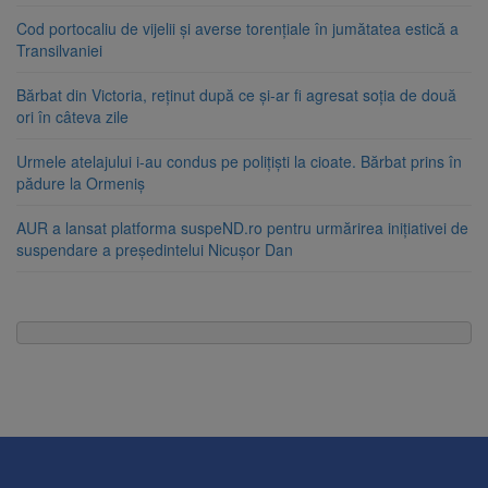
Cod portocaliu de vijelii și averse torențiale în jumătatea estică a
Transilvaniei
Bărbat din Victoria, reținut după ce și-ar fi agresat soția de două
ori în câteva zile
Urmele atelajului i-au condus pe polițiști la cioate. Bărbat prins în
pădure la Ormeniș
AUR a lansat platforma suspeND.ro pentru urmărirea inițiativei de
suspendare a președintelui Nicușor Dan