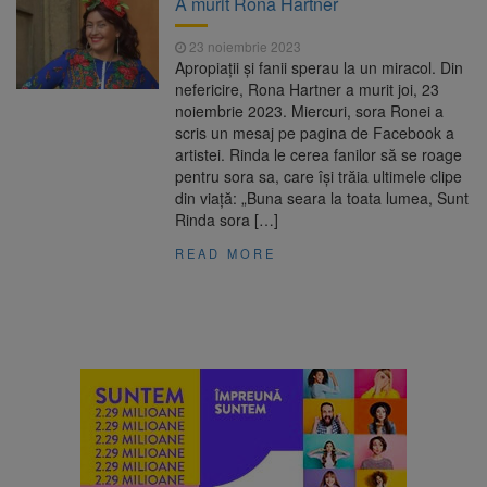
A murit Rona Hartner
Ormeniș
AUR a lansat platforma
6 august 2026
23 noiembrie 2023
suspeND.ro pentru urmărirea inițiativei de
Apropiații și fanii sperau la un miracol. Din
suspendare a președintelui Nicușor Dan
nefericire, Rona Hartner a murit joi, 23
Înalta Curte analizează
6 august 2026
noiembrie 2023. Miercuri, sora Ronei a
dosarul lui Călin Georgescu și Horațiu Potra.
scris un mesaj pe pagina de Facebook a
Judecătorii decid dacă începe procesul
artistei. Rinda le cerea fanilor să se roage
Strategia națională pentru
6 august 2026
pentru sora sa, care își trăia ultimele clipe
biodiversitate 2026-2030, adoptată de Senat.
din viață: „Buna seara la toata lumea, Sunt
Proiectul merge la promulgare
Rinda sora […]
READ MORE