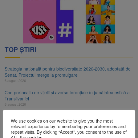
TOP ȘTIRI
Strategia națională pentru biodiversitate 2026-2030, adoptată de
Senat. Proiectul merge la promulgare
6 august 2026
Cod portocaliu de vijelii și averse torențiale în jumătatea estică a
Transilvaniei
6 august 2026
Bărbat din Victoria, reținut după ce și-ar fi agresat soția de două
We use cookies on our website to give you the most
ori în câteva zile
relevant experience by remembering your preferences and
6 august 2026
repeat visits. By clicking “Accept”, you consent to the use of
ALL the cookies.