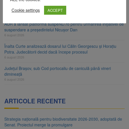
Urmele atelajului i-au condus pe polițiști la cioate. Bărbat prins în
pădure la Ormeniș
Cookie settings
ACCEPT
6 august 2026
AUR a lansat platforma suspeND.ro pentru urmărirea inițiativei de
suspendare a președintelui Nicușor Dan
6 august 2026
Înalta Curte analizează dosarul lui Călin Georgescu și Horațiu
Potra. Judecătorii decid dacă începe procesul
6 august 2026
Județul Brașov, sub Cod portocaliu de caniculă până vineri
dimineață
6 august 2026
ARTICOLE RECENTE
Strategia națională pentru biodiversitate 2026-2030, adoptată de
Senat. Proiectul merge la promulgare