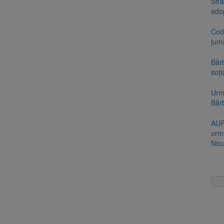
Stra
ado
Cod 
jumă
Bărb
soți
Urme
Băr
AUR
urmă
Nic