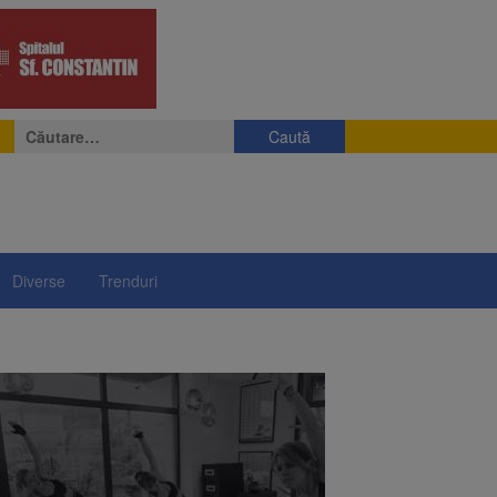
Caută
după:
Diverse
Trenduri
e
eniș
președintelui Nicușor