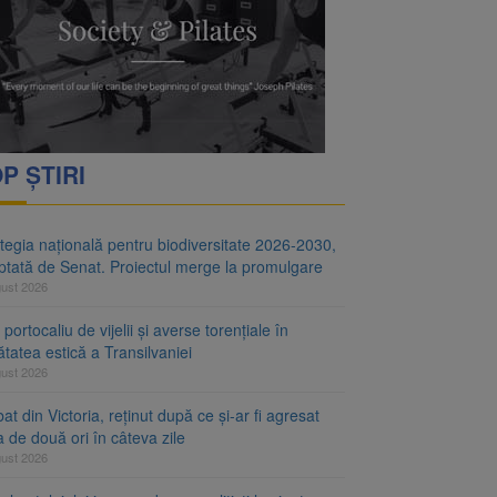
i decid dacă începe
ul merge la promulgare
P ȘTIRI
tegia națională pentru biodiversitate 2026-2030,
ptată de Senat. Proiectul merge la promulgare
gust 2026
portocaliu de vijelii și averse torențiale în
tatea estică a Transilvaniei
gust 2026
at din Victoria, reținut după ce și-ar fi agresat
a de două ori în câteva zile
gust 2026