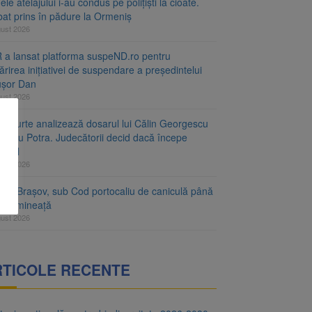
le atelajului i-au condus pe polițiști la cioate.
bat prins în pădure la Ormeniș
gust 2026
 a lansat platforma suspeND.ro pentru
rirea inițiativei de suspendare a președintelui
ușor Dan
gust 2026
ta Curte analizează dosarul lui Călin Georgescu
orațiu Potra. Judecătorii decid dacă începe
cesul
gust 2026
ețul Brașov, sub Cod portocaliu de caniculă până
ri dimineață
gust 2026
RTICOLE RECENTE