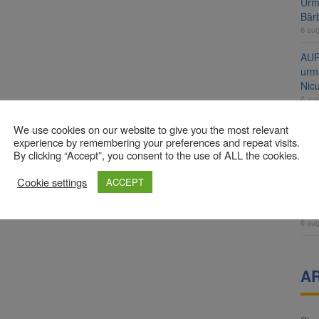
Urme
Băr
6 au
AUR
urmă
Nic
6 au
Înal
We use cookies on our website to give you the most relevant
și H
experience by remembering your preferences and repeat visits.
By clicking “Accept”, you consent to the use of ALL the cookies.
pro
6 au
Cookie settings
ACCEPT
Jud
vine
6 au
A