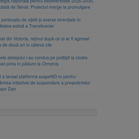
tegia națională pentru biodiversitate 2026-2030,
ptată de Senat. Proiectul merge la promulgare
portocaliu de vijelii și averse torențiale în
tatea estică a Transilvaniei
at din Victoria, reținut după ce și-ar fi agresat
a de două ori în câteva zile
le atelajului i-au condus pe polițiști la cioate.
bat prins în pădure la Ormeniș
 a lansat platforma suspeND.ro pentru
rirea inițiativei de suspendare a președintelui
ușor Dan