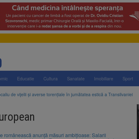
omic
Educatie
Cultura
Sanatate
Imobiliare
Sport
aliu de vijelii și averse torențiale în jumătatea estică a Transilvaniei
 Victoria, reținut după ce și-ar fi agresat soția de două ori în câteva zil
european
elajului i-au condus pe polițiști la cioate. Bărbat prins în pădure la Orm
sat platforma suspeND.ro pentru urmărirea inițiativei de suspendare a 
 românească anunță măsuri ambițioase: Salarii