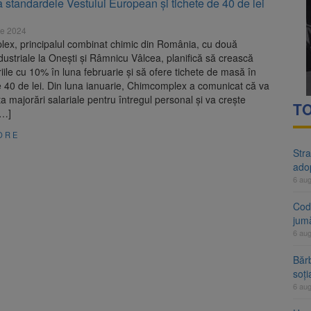
la standardele Vestului European și tichete de 40 de lei
rte analizează dosarul lui Călin Georgescu și Horațiu Potra. Judecători
ie 2024
 națională pentru biodiversitate 2026-2030, adoptată de Senat. Proiect
ex, principalul combinat chimic din România, cu două
 industriale la Onești și Râmnicu Vâlcea, planifică să crească
riile cu 10% în luna februarie și să ofere tichete de masă în
 40 de lei. Din luna ianuarie, Chimcomplex a comunicat că va
 majorări salariale pentru întregul personal și va crește
TO
[…]
ORE
Stra
ado
6 au
Cod 
jumă
6 au
Bărb
soți
6 au