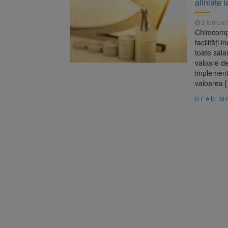
aliniate 
Înalta Cu
6 august 2026
procesul
2 februar
Strategia
6 august 2026
Chimcompl
facilități
toate sala
valoare de
implementa
valoarea 
READ M