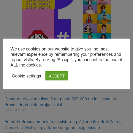
We use cookies on our website to give you the most
relevant experience by remembering your preferences and
TOP ȘTIRI
repeat visits. By clicking “Accept”, you consent to the use of
ALL the cookies.
Cookie settings
Trafic blocat pe DN1E Brașov – Poiana Brașov după un accident.
ACCEPT
Două persoane primesc îngrijiri medicale
7 august 2026
Dosar de evaziune fiscală de peste 330.000 de lei, clasat la
Brașov după plata prejudiciului
7 august 2026
Primăria Brașov amenință cu sistarea plăților către Brai-Cata și
Comprest. Motivul: platforme de gunoi neigienizate
7 august 2026