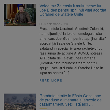
Clădirile Duplex de lângă
7 august 2026
Volodimir Zelenski îi mulțumește lui
Piața Star din Brașov au fost demolate
Joe Biden pentru sprijinul vital acordat
Ucrainei de Statele Unite
Platforma Belvedere de pe
7 august 2026
20 octombrie 2023
Tâmpa intră în renovare. Contract de peste 1
Preşedintele Ucrainei, Volodimir Zelenski,
milion de lei și termen de trei luni
i-a mulţumit joi la telefon omologului său
american, Joe Biden, pentru „sprijinul vital”
Unul dintre cele mai mari
7 august 2026
acordat ţării sale de Statele Unite,
parcuri ale Brașovului va fi amenajat în
salutând în special livrarea rachetelor cu
Bartolomeu-Avantgarden. Contractul a fost
rază lungă de acţiune ATACMS, notează
semnat (FOTO)
AFP, citată de Televiziunea Română.
Trafic blocat pe DN1E Brașov
7 august 2026
„Ucraina este recunoscătoare pentru
– Poiana Brașov după un accident. Două
sprijinul vital şi durabil al Statelor Unite în
persoane primesc îngrijiri medicale
lupta sa pentru […]
READ MORE
România trimite în Fâşia Gaza tone
de produse alimentare şi articole de
cazarmament. Vezi lista aici …