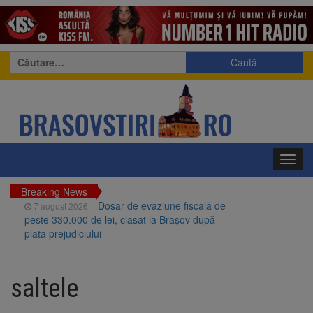
Caută
după:
Toggl
navig
Breaking News
Dosar de evaziune fiscală de
7 august 2026
peste 330.000 de lei, clasat la Brașov după
plata prejudiciului
Primăria Brașov amenință cu
7 august 2026
sistarea plăților către Brai-Cata și Comprest.
saltele
Motivul: platforme de gunoi neigienizate