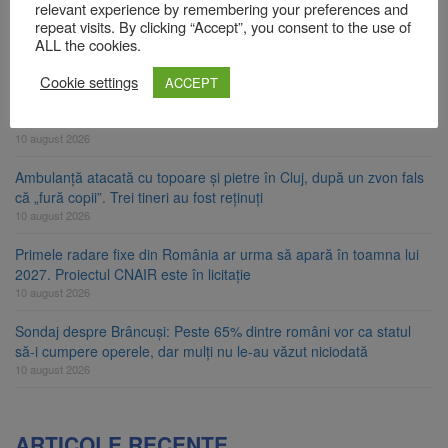
relevant experience by remembering your preferences and
Studenții brașoveni de la Blue Stream Line, locul 3 la general în
repeat visits. By clicking “Accept”, you consent to the use of
competiția Formula Student din Spania
ALL the cookies.
10 august 2026
Cookie settings
ACCEPT
Europa, nepregătită pentru amenințarea dronelor? Un studiu
analizează 144 de incidente
10 august 2026
Ambulanță atacată cu topoare și pietre în Cluj, după un zvon fals
că „fură copii”. Trei tineri au fost reținuți
10 august 2026
Primele radare fixe din România ar urma să apară în toamna lui
2027. Proiectul CNAIR este în licitație
10 august 2026
Sondaj despre Brâncuși: Peste 65% dintre români vor ca statul
să-i cumpere operele, dar mulți nu le-au văzut niciodată
10 august 2026
ARTICOLE RECENTE