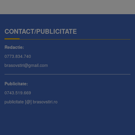
CONTACT/PUBLICITATE
Redactie:
0773.834.740
brasovstiri@gmail.com
Publicitate:
0743.519.669
publicitate [@] brasovstiri.ro