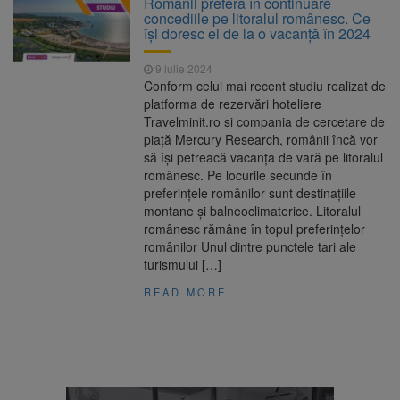
Românii preferă în continuare
144 de incidente
concediile pe litoralul românesc. Ce
Ambulanță atacată cu
10 august 2026
își doresc ei de la o vacanță în 2024
topoare și pietre în Cluj, după un zvon fals că
„fură copii”. Trei tineri au fost reținuți
9 iulie 2024
Primele radare fixe din
10 august 2026
Conform celui mai recent studiu realizat de
România ar urma să apară în toamna lui
platforma de rezervări hoteliere
2027. Proiectul CNAIR este în licitație
Travelminit.ro si compania de cercetare de
România, pe primul loc la
10 august 2026
piață Mercury Research, românii încă vor
Mondialele U19 de canotaj. Trei medalii de
să își petreacă vacanța de vară pe litoralul
aur, una de argint și două de bronz
românesc. Pe locurile secunde în
preferințele românilor sunt destinațiile
montane și balneoclimaterice. Litoralul
românesc rămâne în topul preferințelor
românilor Unul dintre punctele tari ale
turismului […]
READ MORE