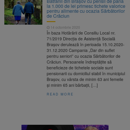
Bătrânii din Brașov cu pensii de până
Nivelul Dunării a început să crească
la 1.000 de lei primesc tichete valorice
Asociația Română pentru
8 august 2026
pentru alimente cu ocazia Sărbătorilor
Iluminat cere reducerea luminii pe timpul
de Crăciun
nopții, nu oprirea iluminatului public
Trafic blocat pe DN1E Brașov
7 august 2026
14 octombrie 2020
– Poiana Brașov după un accident. Două
În baza Hotărârii de Consiliu Local nr.
persoane primesc îngrijiri medicale
71/2019 Direcția de Asistență Socială
Se schimbă examenul de
8 august 2026
Brașov derulează în perioada 15.10.2020-
medic specialist. Subiecte unice în toată țara,
31.12.2020 Campania „Dar din suflet
aceeași oră și același barem
pentru seniori” cu ocazia Sărbătorilor de
Crăciun. Persoanele îndreptățite să
beneficieze de tichetele sociale sunt
pensionarii cu domiciliul stabil în municipiul
Brașov, cu vârsta de minim 63 ani femeile
și minim 65 ani bărbații, […]
READ MORE