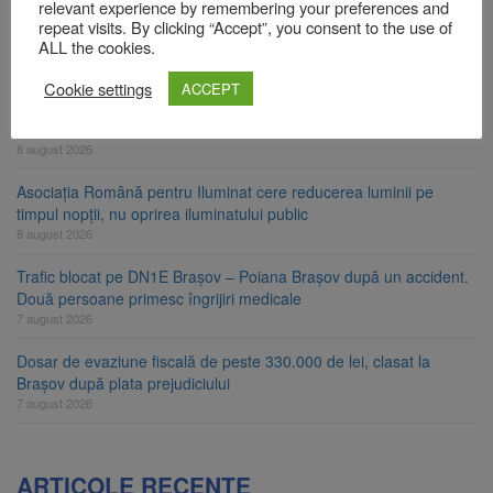
relevant experience by remembering your preferences and
Am început demolarea fostului complex Duplex 91, de lângă Piața
repeat visits. By clicking “Accept”, you consent to the use of
Star
ALL the cookies.
8 august 2026
Cookie settings
ACCEPT
Ungaria renunță la apelul pentru reducerea consumului de
energie. Nivelul Dunării a început să crească
8 august 2026
Asociația Română pentru Iluminat cere reducerea luminii pe
timpul nopții, nu oprirea iluminatului public
8 august 2026
Trafic blocat pe DN1E Brașov – Poiana Brașov după un accident.
Două persoane primesc îngrijiri medicale
7 august 2026
Dosar de evaziune fiscală de peste 330.000 de lei, clasat la
Brașov după plata prejudiciului
7 august 2026
ARTICOLE RECENTE