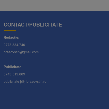
CONTACT/PUBLICITATE
Redactie:
0773.834.740
brasovstiri@gmail.com
Publicitate:
0743.519.669
publicitate [@] brasovstiri.ro