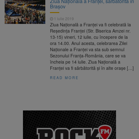
Ziua Naţională a Franţei, sărbătorită în
are loc între 14 și 16 august
Braşov
Uniunea Europeană acordă
6 august 2026
Ucrainei încă 1,4 miliarde de euro din
1 iulie 2019
veniturile activelor rusești înghețate
Ziua Naţională a Franţei va fi celebrată la
Motorina a ajuns la 11,68 lei
6 august 2026
Reşedinţa Franţei (Str. Biserica Amzei nr.
în unele benzinării
13-15) vineri, 12 iulie, cu începere de la
ora 14.00. Anul acesta, celebrarea Zilei
Fuego vine la Zărnești.
6 august 2026
Naţionale a Franţei va sta sub semnul
Recital special pe scena Festivalului „Ecoul
Sezonului Franţa-România, care se va
Pietrei Craiului”, pe 2 octombrie
încheia pe 14 iulie. Ziua Naţională a
Franţei va fi sărbătorită şi în alte oraşe […]
READ MORE