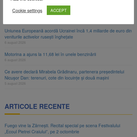
Artiști din SUA și Cuba vin la Brașov Jazz & Blues Festival. Ediția
Cookie settings
ACCEPT
a 14-a are loc între 14 și 16 august
6 august 2026
Uniunea Europeană acordă Ucrainei încă 1,4 miliarde de euro din
veniturile activelor rusești înghețate
6 august 2026
Motorina a ajuns la 11,68 lei în unele benzinării
6 august 2026
Ce avere declară Mirabela Grădinaru, partenera președintelui
Nicușor Dan: terenuri, cote din locuințe și două mașini
5 august 2026
ARTICOLE RECENTE
Fuego vine la Zărnești. Recital special pe scena Festivalului
„Ecoul Pietrei Craiului”, pe 2 octombrie