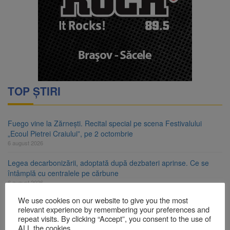
TOP ȘTIRI
Fuego vine la Zărnești. Recital special pe scena Festivalului
„Ecoul Pietrei Craiului”, pe 2 octombrie
6 august 2026
Legea decarbonizării, adoptată după dezbateri aprinse. Ce se
întâmplă cu centralele pe cărbune
6 august 2026
We use cookies on our website to give you the most
Legea integrității, adoptată de Senat cu amendamentele PSD și
relevant experience by remembering your preferences and
AUR. Proiectul merge la promulgare
repeat visits. By clicking “Accept”, you consent to the use of
6 august 2026
ALL the cookies.