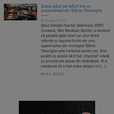
La 97 de ani, a doborât
9 august 2026
Şarpe găsit pe rafturi într-un
propriul record mondial. Betty Bromage a
supermarket din Sfântu Gheorghe
zburat din nou pe aripa unui avion
24 august 2019
Avocații fraților Andrew și
9 august 2026
Şeful Direcţiei Sanitar Veterinare (DSP)
Tristan Tate cer eliberarea lor pe cauțiune în
Covasna, Siko Barabasi Sandor, a declarat
SUA
că şarpele găsit vineri pe unul dintre
rafturile cu legume/fructe ale unui
Se schimbă examenul de
8 august 2026
supermarket din municipiul Sfântu
medic specialist. Subiecte unice în toată țara,
Gheorghe este inofensiv pentru om, fiind
aceeași oră și același barem
posibil ca acesta să fi fost „importat” odată
cu smochinele aduse din străinătate. El a
Se schimbă regulile pentru
9 august 2026
menţionat că a fost vorba despre un […]
capsulele de cafea și ambalajele de unică
folosință. Noul regulament UE se aplică din 12
READ MORE
august