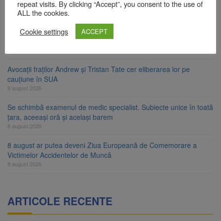
Contractul de finanțare a fost semnat
repeat visits. By clicking “Accept”, you consent to the use of
ALL the cookies.
9 august 2026
Cookie settings
La 97 de ani, a doborât propriul record mondial. Betty Bromage a
ACCEPT
zburat din nou pe aripa unui avion
9 august 2026
Avocații fraților Andrew și Tristan Tate cer eliberarea lor pe
cauțiune în SUA
9 august 2026
Se schimbă examenul de medic specialist. Subiecte unice în toată
țara, aceeași oră și același barem
8 august 2026
8 august ar putea deveni Ziua Europeană de Comemorare a
Victimelor Accidentelor de Muncă
8 august 2026
ARTICOLE RECENTE