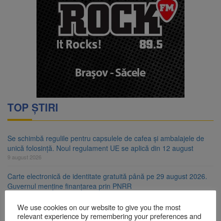
TOP ȘTIRI
Se schimbă regulile pentru capsulele de cafea și ambalajele de
unică folosință. Noul regulament UE se aplică din 12 august
9 august 2026
Carte electronică de identitate gratuită până pe 29 august 2026.
Guvernul menține finanțarea prin PNRR
9 august 2026
We use cookies on our website to give you the most
Zece troițe istorice din Șcheii Brașovului vor fi restaurate.
relevant experience by remembering your preferences and