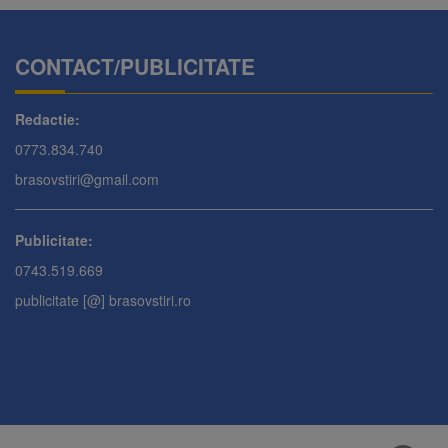
CONTACT/PUBLICITATE
Redactie:
0773.834.740
brasovstiri@gmail.com
Publicitate:
0743.519.669
publicitate [@] brasovstiri.ro