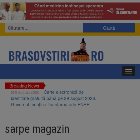
Caută
după:
Toggl
navig
Breaking News
Carte electronică de
9 august 2026
identitate gratuită până pe 29 august 2026.
Guvernul menține finanțarea prin PNRR
Zece troițe istorice din Șcheii
9 august 2026
Brașovului vor fi restaurate. Contractul de
sarpe magazin
finanțare a fost semnat