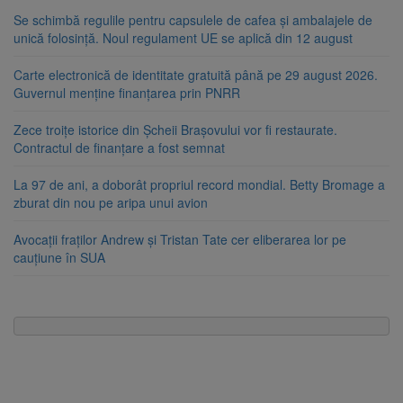
Se schimbă regulile pentru capsulele de cafea și ambalajele de
unică folosință. Noul regulament UE se aplică din 12 august
Carte electronică de identitate gratuită până pe 29 august 2026.
Guvernul menține finanțarea prin PNRR
Zece troițe istorice din Șcheii Brașovului vor fi restaurate.
Contractul de finanțare a fost semnat
La 97 de ani, a doborât propriul record mondial. Betty Bromage a
zburat din nou pe aripa unui avion
Avocații fraților Andrew și Tristan Tate cer eliberarea lor pe
cauțiune în SUA