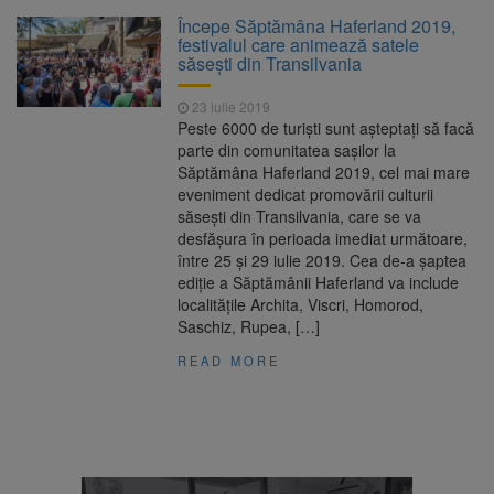
La 97 de ani, a doborât
9 august 2026
Începe Săptămâna Haferland 2019,
propriul record mondial. Betty Bromage a
festivalul care animează satele
zburat din nou pe aripa unui avion
săsești din Transilvania
Avocații fraților Andrew și
9 august 2026
23 iulie 2019
Tristan Tate cer eliberarea lor pe cauțiune în
Peste 6000 de turiști sunt așteptați să facă
SUA
parte din comunitatea sașilor la
Săptămâna Haferland 2019, cel mai mare
Se schimbă examenul de
8 august 2026
eveniment dedicat promovării culturii
medic specialist. Subiecte unice în toată țara,
săsești din Transilvania, care se va
aceeași oră și același barem
desfășura în perioada imediat următoare,
între 25 și 29 iulie 2019. Cea de-a șaptea
Se schimbă regulile pentru
9 august 2026
ediție a Săptămânii Haferland va include
capsulele de cafea și ambalajele de unică
localitățile Archita, Viscri, Homorod,
folosință. Noul regulament UE se aplică din 12
Saschiz, Rupea, […]
august
READ MORE