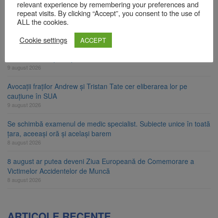
relevant experience by remembering your preferences and
Zece troițe istorice din Șcheii Brașovului vor fi restaurate.
repeat visits. By clicking “Accept”, you consent to the use of
Contractul de finanțare a fost semnat
ALL the cookies.
9 august 2026
Cookie settings
ACCEPT
La 97 de ani, a doborât propriul record mondial. Betty Bromage a
zburat din nou pe aripa unui avion
9 august 2026
Avocații fraților Andrew și Tristan Tate cer eliberarea lor pe
cauțiune în SUA
9 august 2026
Se schimbă examenul de medic specialist. Subiecte unice în toată
țara, aceeași oră și același barem
8 august 2026
8 august ar putea deveni Ziua Europeană de Comemorare a
Victimelor Accidentelor de Muncă
8 august 2026
ARTICOLE RECENTE