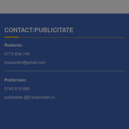
CONTACT/PUBLICITATE
Redactie:
0773.834.740
brasovstiri@gmail.com
Publicitate:
0743.519.669
publicitate [@] brasovstiri.ro