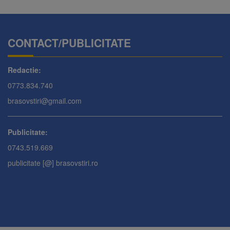
CONTACT/PUBLICITATE
Redactie:
0773.834.740
brasovstiri@gmail.com
Publicitate:
0743.519.669
publicitate [@] brasovstiri.ro