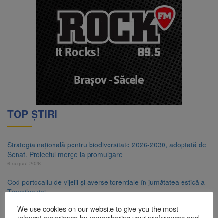
TOP ȘTIRI
Strategia națională pentru biodiversitate 2026-2030, adoptată de
Senat. Proiectul merge la promulgare
6 august 2026
Cod portocaliu de vijelii și averse torențiale în jumătatea estică a
Transilvaniei
6 august 2026
We use cookies on our website to give you the most
relevant experience by remembering your preferences and