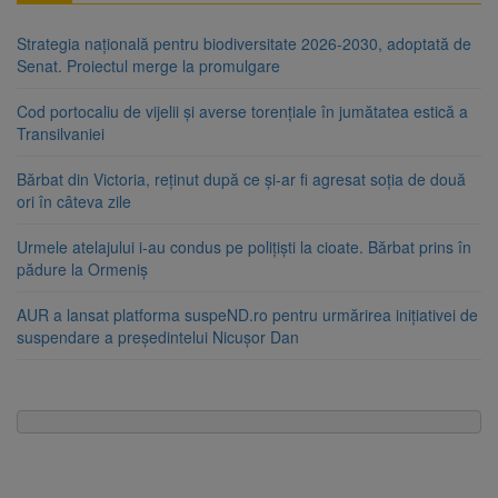
Strategia națională pentru biodiversitate 2026-2030, adoptată de
Senat. Proiectul merge la promulgare
Cod portocaliu de vijelii și averse torențiale în jumătatea estică a
Transilvaniei
Bărbat din Victoria, reținut după ce și-ar fi agresat soția de două
ori în câteva zile
Urmele atelajului i-au condus pe polițiști la cioate. Bărbat prins în
pădure la Ormeniș
AUR a lansat platforma suspeND.ro pentru urmărirea inițiativei de
suspendare a președintelui Nicușor Dan