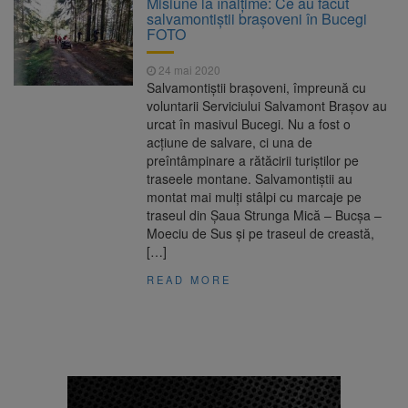
Misiune la înălțime: Ce au făcut
Ormeniș
salvamontiștii brașoveni în Bucegi
AUR a lansat platforma
6 august 2026
FOTO
suspeND.ro pentru urmărirea inițiativei de
suspendare a președintelui Nicușor Dan
24 mai 2020
Înalta Curte analizează
6 august 2026
Salvamontiștii brașoveni, împreună cu
dosarul lui Călin Georgescu și Horațiu Potra.
voluntarii Serviciului Salvamont Brașov au
Judecătorii decid dacă începe procesul
urcat în masivul Bucegi. Nu a fost o
Strategia națională pentru
6 august 2026
acțiune de salvare, ci una de
biodiversitate 2026-2030, adoptată de Senat.
preîntâmpinare a rătăcirii turiștilor pe
Proiectul merge la promulgare
traseele montane. Salvamontiștii au
montat mai mulți stâlpi cu marcaje pe
traseul din Șaua Strunga Mică – Bucșa –
Moeciu de Sus și pe traseul de creastă,
[…]
READ MORE