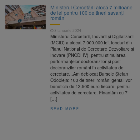
La 97 de ani, a doborât
9 august 2026
Ministerul Cercetării alocă 7 milioane
propriul record mondial. Betty Bromage a
de lei pentru 100 de tineri savanţi
zburat din nou pe aripa unui avion
români
Avocații fraților Andrew și
9 august 2026
8 ianuarie 2024
Tristan Tate cer eliberarea lor pe cauțiune în
Ministerul Cercetării, Inovării și Digitalizării
SUA
(MCID) a alocat 7.000.000 lei, fonduri din
Planul Național de Cercetare Dezvoltare și
Se schimbă examenul de
8 august 2026
Inovare (PNCDI IV), pentru stimularea
medic specialist. Subiecte unice în toată țara,
performanțelor doctoranzilor și post-
aceeași oră și același barem
doctoranzilor români în activitatea de
cercetare. „Am deblocat Bursele Ștefan
Se schimbă regulile pentru
9 august 2026
Odobleja: 100 de tineri români geniali vor
capsulele de cafea și ambalajele de unică
beneficia de 13.500 euro fiecare, pentru
folosință. Noul regulament UE se aplică din 12
activitatea de cercetare. Finanțăm cu 7
august
[…]
READ MORE