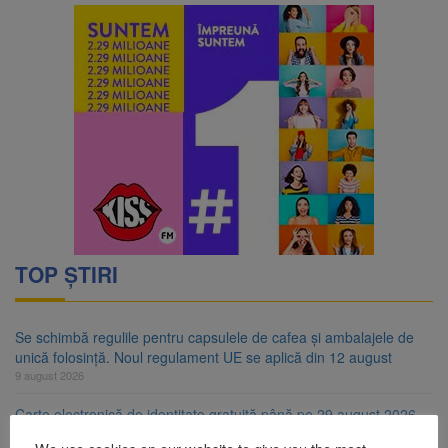
TOP ȘTIRI
Se schimbă regulile pentru capsulele de cafea și ambalajele de
unică folosință. Noul regulament UE se aplică din 12 august
9 august 2026
Carte electronică de identitate gratuită până pe 29 august 2026.
Guvernul menține finanțarea prin PNRR