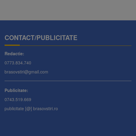
CONTACT/PUBLICITATE
Redactie:
0773.834.740
brasovstiri@gmail.com
Publicitate:
0743.519.669
publicitate [@] brasovstiri.ro