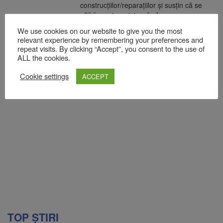
construcțiilor/reparațiilor și susțin că se
află în parteneriat cu […]
We use cookies on our website to give you the most
READ MORE
relevant experience by remembering your preferences and
repeat visits. By clicking “Accept”, you consent to the use of
ALL the cookies.
Cookie settings
ACCEPT
TOP ȘTIRI