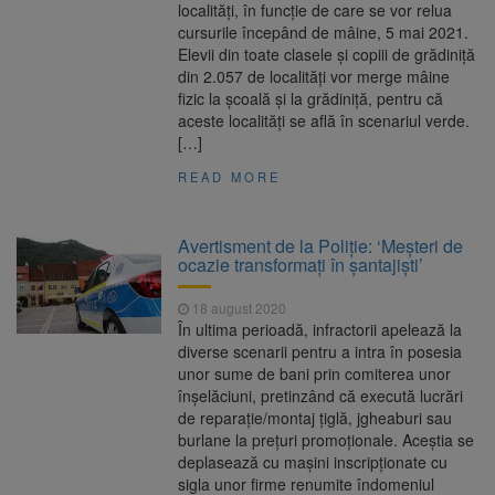
localităţi, în funcţie de care se vor relua
cursurile începând de mâine, 5 mai 2021.
Elevii din toate clasele și copiii de grădiniță
din 2.057 de localități vor merge mâine
fizic la școală și la grădiniță, pentru că
aceste localități se află în scenariul verde.
[…]
READ MORE
Avertisment de la Poliție: ‘Meșteri de
ocazie transformați în șantajiști’
18 august 2020
În ultima perioadă, infractorii apelează la
diverse scenarii pentru a intra în posesia
unor sume de bani prin comiterea unor
înșelăciuni, pretinzând că execută lucrări
de reparație/montaj țiglă, jgheaburi sau
burlane la prețuri promoționale. Aceștia se
deplasează cu mașini inscripționate cu
sigla unor firme renumite îndomeniul