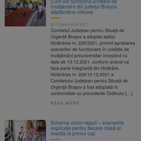
Cum vor funcționa unitățile de
învățământ din județul Brașov,
Fuego vine la Zărnești.
6 august 2026
săptămâna viitoare
Recital special pe scena Festivalului „Ecoul
Pietrei Craiului”, pe 2 octombrie
10 decembrie 2021
Legea decarbonizării,
6 august 2026
Comitetul Județean pentru Situații de
adoptată după dezbateri aprinse. Ce se
Urgență Brașov a adoptat astăzi
întâmplă cu centralele pe cărbune
Hotărârea nr. 226/2021, privind aprobarea
Parcarea de pe Valea Cetății
6 august 2026
scenariilor de funcționare în unitățile de
din Râșnov va fi modernizată. Contract de
învățământ preuniversitar începând cu
aproape 6 milioane de lei
data de 13.12.2021, conform anexei ce
face parte integrantă din Hotărâre.
Hotărârea nr. 226/10.12.2021 a
Comitetului Județean pentru Situații de
Urgență Brașov a fost adoptată în
conformitate cu prevederile Ordinului […]
READ MORE
Schema noilor reguli – scenariile
explicate pentru fiecare clasă și
reacția la primul caz