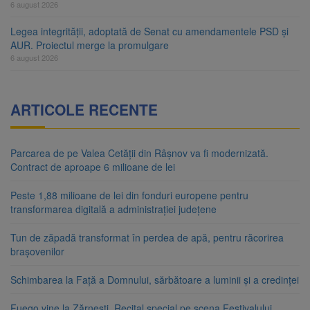
6 august 2026
Legea integrității, adoptată de Senat cu amendamentele PSD și
AUR. Proiectul merge la promulgare
6 august 2026
ARTICOLE RECENTE
Parcarea de pe Valea Cetății din Râșnov va fi modernizată.
Contract de aproape 6 milioane de lei
Peste 1,88 milioane de lei din fonduri europene pentru
transformarea digitală a administrației județene
Tun de zăpadă transformat în perdea de apă, pentru răcorirea
brașovenilor
Schimbarea la Față a Domnului, sărbătoare a luminii și a credinței
Fuego vine la Zărnești. Recital special pe scena Festivalului