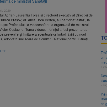
erință de ministrul Sănătății
re cele mai mari parcuri ale Brașovului va fi amenajat în Bartolomeu-A
rie 2020
ocat pe DN1E Brașov – Poiana Brașov după un accident. Două persoane p
ul Adrian-Laurențiu Folea și directorul executiv al Direcției de
ublică Brașov, dr. Anca Dora Bertea, au participat astăzi, la
ituției Prefectului, la videoconferința organizată de ministrul
 Victor Costache. Tema videoconferinței a fost prezentarea
de prevenire și limitare a eventualelor îmbolnăviri cu noul
TO
s, adoptate luni seara de Comitetul Național pentru Situații
ORE
Tra
un a
med
7 au
Dosa
clas
7 au
Prim
Brai
neig