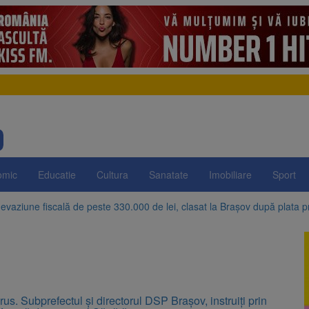
omic
Educatie
Cultura
Sanatate
Imobiliare
Sport
evaziune fiscală de peste 330.000 de lei, clasat la Brașov după plata pr
Brașov amenință cu sistarea plăților către Brai-Cata și Comprest. Motiv
 Duplex de lângă Piața Star din Brașov au fost demolate
 Belvedere de pe Tâmpa intră în renovare. Contract de peste 1 milion de
us. Subprefectul și directorul DSP Brașov, instruiți prin