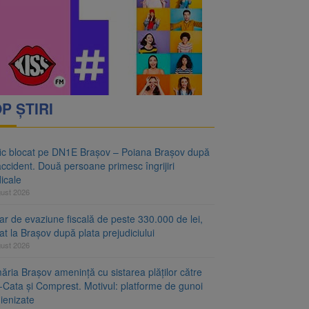
vantgarden. Contractul a
rimesc îngrijiri
P ȘTIRI
fic blocat pe DN1E Brașov – Poiana Brașov după
ccident. Două persoane primesc îngrijiri
icale
gust 2026
r de evaziune fiscală de peste 330.000 de lei,
at la Brașov după plata prejudiciului
gust 2026
ăria Brașov amenință cu sistarea plăților către
-Cata și Comprest. Motivul: platforme de gunoi
ienizate