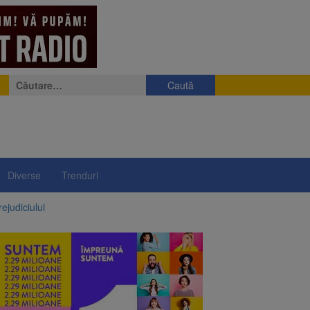
Caută
după:
Diverse
Trenduri
ejudiciului
ul: platforme de gunoi
 lei și termen de trei