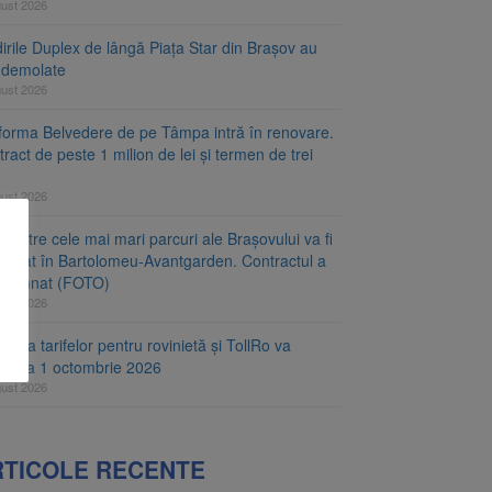
gust 2026
irile Duplex de lângă Piața Star din Brașov au
t demolate
gust 2026
tforma Belvedere de pe Tâmpa intră în renovare.
ract de peste 1 milion de lei și termen de trei
gust 2026
 dintre cele mai mari parcuri ale Brașovului va fi
najat în Bartolomeu-Avantgarden. Contractul a
t semnat (FOTO)
gust 2026
carea tarifelor pentru rovinietă și TollRo va
epe la 1 octombrie 2026
gust 2026
RTICOLE RECENTE