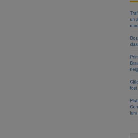
Tra
un a
med
Dosa
clas
Prim
Brai
neig
Clăd
fos
Pla
Cont
luni