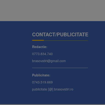
CONTACT/PUBLICITATE
Redactie:
0773.834.740
brasovstiri@gmail.com
Publicitate:
0743.519.669
publicitate [@] brasovstiri.ro