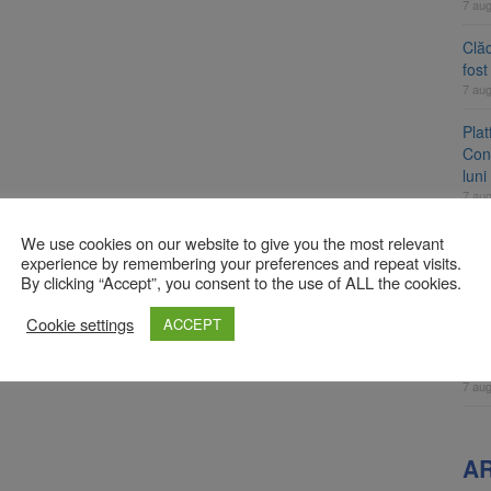
7 au
Clăd
fos
7 au
Pla
Cont
luni
7 au
Unul
We use cookies on our website to give you the most relevant
ame
experience by remembering your preferences and repeat visits.
By clicking “Accept”, you consent to the use of ALL the cookies.
fos
7 au
Cookie settings
ACCEPT
Apli
înc
7 au
A