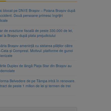
fic blocat pe DN1E Brașov – Poiana Brașov după
ccident. Două persoane primesc îngrijiri
icale
r de evaziune fiscală de peste 330.000 de lei,
at la Brașov după plata prejudiciului
ăria Brașov amenință cu sistarea plăților către
-Cata și Comprest. Motivul: platforme de gunoi
ienizate
irile Duplex de lângă Piața Star din Brașov au
t demolate
tforma Belvedere de pe Tâmpa intră în renovare.
ract de peste 1 milion de lei și termen de trei