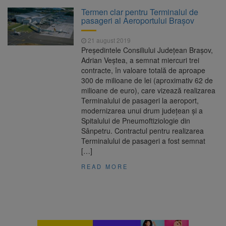
La 97 de ani, a doborât
9 august 2026
Termen clar pentru Terminalul de
propriul record mondial. Betty Bromage a
pasageri al Aeroportului Brașov
zburat din nou pe aripa unui avion
21 august 2019
Avocații fraților Andrew și
9 august 2026
Preşedintele Consiliului Judeţean Braşov,
Tristan Tate cer eliberarea lor pe cauțiune în
Adrian Veştea, a semnat miercuri trei
SUA
contracte, în valoare totală de aproape
300 de milioane de lei (aproximativ 62 de
Se schimbă examenul de
8 august 2026
milioane de euro), care vizează realizarea
medic specialist. Subiecte unice în toată țara,
Terminalului de pasageri la aeroport,
aceeași oră și același barem
modernizarea unui drum judeţean şi a
Spitalului de Pneumoftiziologie din
Se schimbă regulile pentru
9 august 2026
Sânpetru. Contractul pentru realizarea
capsulele de cafea și ambalajele de unică
Terminalului de pasageri a fost semnat
folosință. Noul regulament UE se aplică din 12
[…]
august
READ MORE