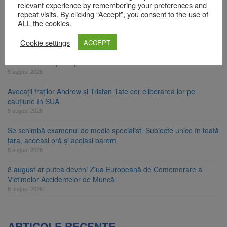
relevant experience by remembering your preferences and
Zece troițe istorice din Șcheii Brașovului vor fi restaurate.
repeat visits. By clicking “Accept”, you consent to the use of
ALL the cookies.
Contractul de finanțare a fost semnat
9 august 2026
Cookie settings
ACCEPT
La 97 de ani, a doborât propriul record mondial. Betty Bromage a
zburat din nou pe aripa unui avion
9 august 2026
Avocații fraților Andrew și Tristan Tate cer eliberarea lor pe
cauțiune în SUA
9 august 2026
Se schimbă examenul de medic specialist. Subiecte unice în toată
țara, aceeași oră și același barem
8 august 2026
8 august ar putea deveni Ziua Europeană de Comemorare a
Victimelor Accidentelor de Muncă
8 august 2026
ARTICOLE RECENTE