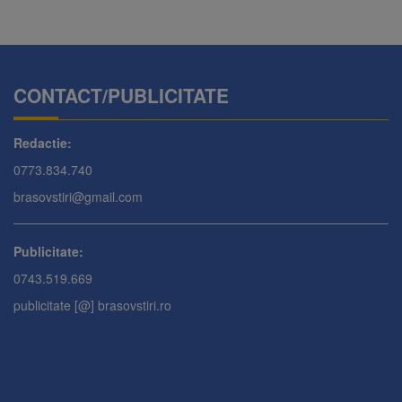
CONTACT/PUBLICITATE
Redactie:
0773.834.740
brasovstiri@gmail.com
Publicitate:
0743.519.669
publicitate [@] brasovstiri.ro