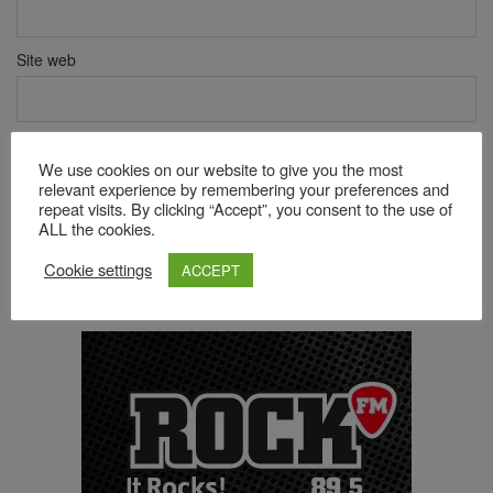
Site web
Verificare anti-robot
We use cookies on our website to give you the most
Click pentru a începe verificarea
relevant experience by remembering your preferences and
Friendly
Captcha ⇗
repeat visits. By clicking “Accept”, you consent to the use of
ALL the cookies.
Cookie settings
ACCEPT
Acest site folosește Akismet pentru a reduce spamul.
Află cum
sunt procesate datele comentariilor tale
.