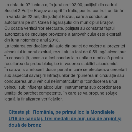
La data de 07 iunie a.c, în jurul orei 02,00, polițiști din cadrul
Secției 2 Poliție Brașov au oprit în trafic, pentru control, un tânăr
în vârstă de 22 ani, din județul Buzău, care a condus un
autoturism pe str. Calea Făgărașului din municipiul Brașov.
Cu ocazia verificărilor efectuate, polițiștii au constatat faptul
autorizația de circulație provizorie a autovehicului este expirată
din luna noiembrie anul 2018.
La testarea conducătorului auto din punct de vedere al prezenței
alcoolului în aerul expirat, rezultatul a fost de 0.59 mg/l alcool pur.
În consecință, acesta a fost condus la o unitate medicală pentru
recoltarea de probe biologice în vederea stabilirii alcoolemiei.
În cauză, s-a întocmit dosar penal în care se efectuează cercetări
sub aspectul săvârșirii infracțiunilor de “punerea în circulație sau
conducerea unui vehicul neînmatriculat” și ”conducerea unui
vehicul sub influența alcoolului”, instrumentat sub coordonarea
unității de parchet competente, în care se va propune soluție
legală la finalizarea verificărilor.
Citeste și:
România, pe primul loc la Mondialele
U19 de canotaj. Trei medalii de aur, una de argint și
două de bronz