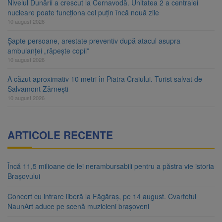
Nivelul Dunării a crescut la Cernavodă. Unitatea 2 a centralei
nucleare poate funcționa cel puțin încă nouă zile
10 august 2026
Șapte persoane, arestate preventiv după atacul asupra
ambulanței „răpește copii”
10 august 2026
A căzut aproximativ 10 metri în Piatra Craiului. Turist salvat de
Salvamont Zărnești
10 august 2026
ARTICOLE RECENTE
Încă 11,5 milioane de lei nerambursabili pentru a păstra vie istoria
Brașovului
Concert cu intrare liberă la Făgăraș, pe 14 august. Cvartetul
NaunArt aduce pe scenă muzicieni brașoveni