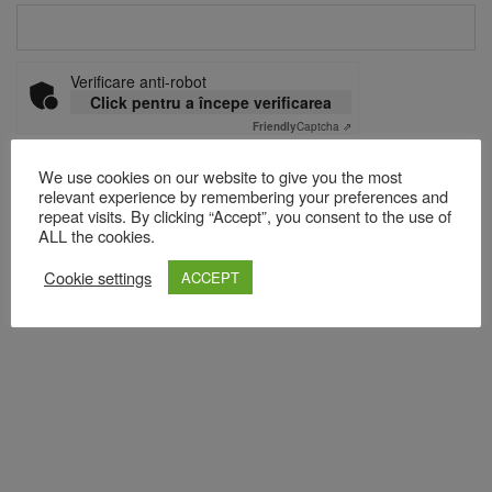
Verificare anti-robot
Click pentru a începe verificarea
Friendly
Captcha ⇗
We use cookies on our website to give you the most
relevant experience by remembering your preferences and
repeat visits. By clicking “Accept”, you consent to the use of
Acest site folosește Akismet pentru a reduce spamul.
Află cum
ALL the cookies.
sunt procesate datele comentariilor tale
.
Cookie settings
ACCEPT