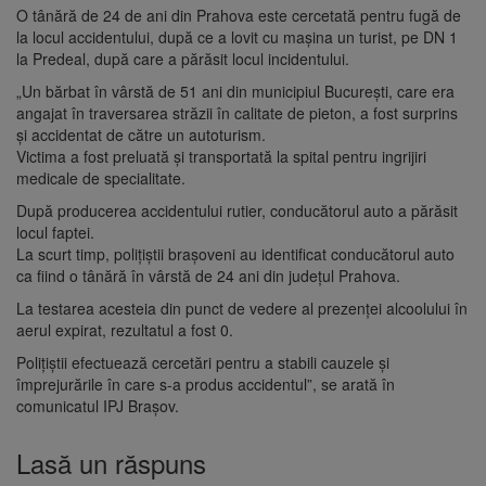
O tânără de 24 de ani din Prahova este cercetată pentru fugă de
la locul accidentului, după ce a lovit cu mașina un turist, pe DN 1
la Predeal, după care a părăsit locul incidentului.
„Un bărbat în vârstă de 51 ani din municipiul București, care era
angajat în traversarea străzii în calitate de pieton, a fost surprins
și accidentat de către un autoturism.
Victima a fost preluată și transportată la spital pentru ingrijiri
medicale de specialitate.
După producerea accidentului rutier, conducătorul auto a părăsit
locul faptei.
La scurt timp, polițiștii brașoveni au identificat conducătorul auto
ca fiind o tânără în vârstă de 24 ani din județul Prahova.
La testarea acesteia din punct de vedere al prezenței alcoolului în
aerul expirat, rezultatul a fost 0.
Polițiștii efectuează cercetări pentru a stabili cauzele și
împrejurările în care s-a produs accidentul”, se arată în
comunicatul IPJ Brașov.
Lasă un răspuns