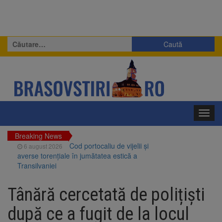
Caută
după:
Toggl
navig
Breaking News
Cod portocaliu de vijelii și
6 august 2026
averse torențiale în jumătatea estică a
Transilvaniei
Bărbat din Victoria, reținut
6 august 2026
după ce și-ar fi agresat soția de două ori în
Tânără cercetată de polițiști
câteva zile
Urmele atelajului i-au condus
6 august 2026
după ce a fugit de la locul
pe polițiști la cioate. Bărbat prins în pădure la