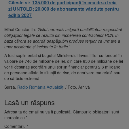
Citeste și:
135.000 de participanți în cea de-a treia
zi UNTOLD; 20.000 de abonamente vândute pentru
ediția 2027
Mihai Constantin:
”Actul normativ asigură posibilitatea respectării
obligațiilor legale ce rezultă din încheierea contractelor RCA, în
baza cărora se acordă despăgubiri produse terților ca urmare a
unor accidente și incidente în trafic.”
A fost suplimentat și bugetul Ministerului Investițiilor cu fonduri în
valoare de 740 de milioane de lei, din care 650 de milioane de lei
vor fi destinați acordării unui sprijin financiar pentru 2,6 milioane
de persoane aflate în situații de risc, de deprivare materială sau
de sărăcie extremă.
Sursa.
Radio România Actualități
/ Foto. Arhivă
Lasă un răspuns
Adresa ta de email nu va fi publicată.
Câmpurile obligatorii sunt
marcate cu
*
Comentariu
*