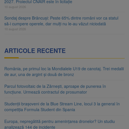
2027. Proiectul CNAIR este în licitație
10 august 2026
Sondaj despre Brâncuși: Peste 65% dintre români vor ca statul
să-i cumpere operele, dar mulți nu le-au văzut niciodată
10 august 2026
ARTICOLE RECENTE
România, pe primul loc la Mondialele U19 de canotaj. Trei medalii
de aur, una de argint și două de bronz
Parcul fotovoltaic de la Zărnești, aproape de punerea în
funcțiune. Urmează contractul de prosumator
Studenții brașoveni de la Blue Stream Line, locul 3 la general în
competiția Formula Student din Spania
Europa, nepregătită pentru amenințarea dronelor? Un studiu
analizează 144 de incidente