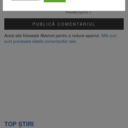
Verificare anti-robot
Click pentru a începe verificarea
Friendly
Captcha ⇗
Acest site folosește Akismet pentru a reduce spamul.
Află cum
sunt procesate datele comentariilor tale
.
TOP ȘTIRI