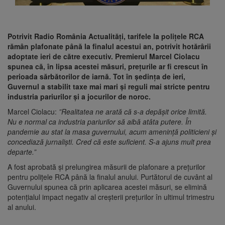
Potrivit Radio România Actualități, tarifele la polițele RCA
rămân plafonate până la finalul acestui an, potrivit hotărârii
adoptate ieri de către executiv. Premierul Marcel Ciolacu
spunea că, în lipsa acestei măsuri, prețurile ar fi crescut în
perioada sărbătorilor de iarnă. Tot în ședința de ieri,
Guvernul a stabilit taxe mai mari și reguli mai stricte pentru
industria pariurilor și a jocurilor de noroc.
Marcel Ciolacu:
”Realitatea ne arată că s-a depășit orice limită.
Nu e normal ca industria pariurilor să aibă atâta putere. În
pandemie au stat la masa guvernului, acum amenință politicieni și
concediază jurnaliști. Cred că este suficient. S-a ajuns mult prea
departe.”
A fost aprobată și prelungirea măsurii de plafonare a prețurilor
pentru polițele RCA până la finalul anului. Purtătorul de cuvânt al
Guvernului spunea că prin aplicarea acestei măsuri, se elimină
potențialul impact negativ al creșterii prețurilor în ultimul trimestru
al anului.