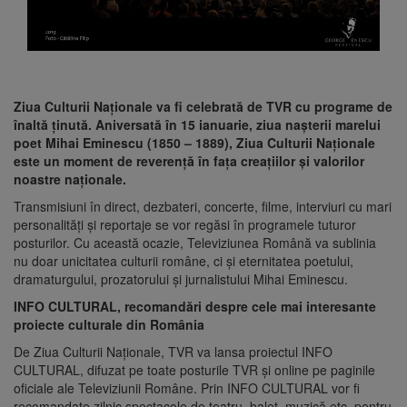
Ziua Culturii Naţionale va fi celebrată de TVR cu programe de
înaltă ţinută. Aniversată în 15 ianuarie, ziua nașterii marelui
poet Mihai Eminescu (1850 – 1889), Ziua Culturii Naţionale
este un moment de reverenţă în faţa creaţiilor şi valorilor
noastre naţionale.
Transmisiuni în direct, dezbateri, concerte, filme, interviuri cu mari
personalităţi şi reportaje se vor regăsi în programele tuturor
posturilor. Cu această ocazie, Televiziunea Română va sublinia
nu doar unicitatea culturii române, ci şi eternitatea poetului,
dramaturgului, prozatorului şi jurnalistului Mihai Eminescu.
INFO CULTURAL, recomandări despre cele mai interesante
proiecte culturale din România
De Ziua Culturii Naţionale, TVR va lansa proiectul INFO
CULTURAL, difuzat pe toate posturile TVR şi online pe paginile
oficiale ale Televiziunii Române. Prin INFO CULTURAL vor fi
recomandate zilnic spectacole de teatru, balet, muzică etc. pentru