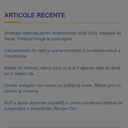
ARTICOLE RECENTE
Strategia națională pentru biodiversitate 2026-2030, adoptată de
Senat. Proiectul merge la promulgare
Cod portocaliu de vijelii și averse torențiale în jumătatea estică a
Transilvaniei
Bărbat din Victoria, reținut după ce și-ar fi agresat soția de două
ori în câteva zile
Urmele atelajului i-au condus pe polițiști la cioate. Bărbat prins în
pădure la Ormeniș
AUR a lansat platforma suspeND.ro pentru urmărirea inițiativei de
suspendare a președintelui Nicușor Dan