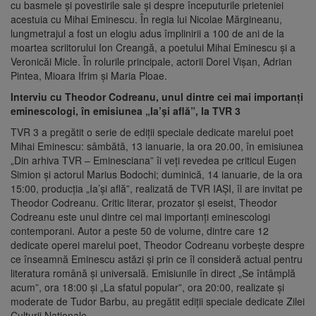
cu basmele şi povestirile sale şi despre începuturile prieteniei
acestuia cu Mihai Eminescu. În regia lui Nicolae Mărgineanu,
lungmetrajul a fost un elogiu adus împlinirii a 100 de ani de la
moartea scriitorului Ion Creangă, a poetului Mihai Eminescu și a
Veronicăi Micle. În rolurile principale, actorii Dorel Vișan, Adrian
Pintea, Mioara Ifrim și Maria Ploae.
Interviu cu Theodor Codreanu, unul dintre cei mai importanți
eminescologi, în emisiunea „Ia’şi află”, la TVR 3
TVR 3 a pregătit o serie de ediţii speciale dedicate marelui poet
Mihai Eminescu: sâmbătă, 13 ianuarie, la ora 20.00, în emisiunea
„Din arhiva TVR – Eminesciana” îi veţi revedea pe criticul Eugen
Simion şi actorul Marius Bodochi; duminică, 14 ianuarie, de la ora
15:00, producţia „Ia’şi află”, realizată de TVR IAŞI, îl are invitat pe
Theodor Codreanu. Critic literar, prozator și eseist, Theodor
Codreanu este unul dintre cei mai importanți eminescologi
contemporani. Autor a peste 50 de volume, dintre care 12
dedicate operei marelui poet, Theodor Codreanu vorbește despre
ce înseamnă Eminescu astăzi și prin ce îl consideră actual pentru
literatura română și universală. Emisiunile în direct „Se întâmplă
acum”, ora 18:00 şi „La sfatul popular”, ora 20:00, realizate şi
moderate de Tudor Barbu, au pregătit ediţii speciale dedicate Zilei
Culturii Naţionale.