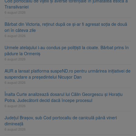
Cod portocaliu de vijelii și averse torențiale în jumătatea estică a
Transilvaniei
6 august 2026
Bărbat din Victoria, reținut după ce și-ar fi agresat soția de două
ori în câteva zile
6 august 2026
Urmele atelajului i-au condus pe polițiști la cioate. Bărbat prins în
pădure la Ormeniș
6 august 2026
AUR a lansat platforma suspeND.ro pentru urmărirea inițiativei de
suspendare a președintelui Nicușor Dan
6 august 2026
Înalta Curte analizează dosarul lui Călin Georgescu și Horațiu
Potra. Judecătorii decid dacă începe procesul
6 august 2026
Județul Brașov, sub Cod portocaliu de caniculă până vineri
dimineață
6 august 2026