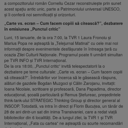
a compozitorului român Corneliu Cezar reconstruiește prin sunet
acest spațiu antic unic, parte a Patrimoniului universal UNESCO,
și îi conferă noi semnificații și orizonturi.
„Carte vs. ecran – Cum facem copiii să citească?”, dezbatere
în emisiunea „Punctul critic”
Luni, 15 ianuarie, de la ora 7:00, la TVR 1 Laura Fronoiu şi
Marius Popa ne aşteaptă la „Telejurnal Matinal” cu cele mai noi
informaţii despre evenimentele desfăşurate în întreaga ţară cu
ocazia Zilei Culturii Naţionale. Programul poate fi urmărit simultan
pe TVR INFO şi TVR Internaţional.
De la ora 18:00, „Punctul critic” invită telespectatorii la o
dezbatere pe teme culturale: „Carte vs. ecran – Cum facem copiii
să citească?”. Întrebărilor vor încerca să le găsească răspuns,
alături de gazdele Bogdan Muzgoci şi Călin Zarojanu, invitaţii:
Ioana Nicolaie, scriitoare şi profesoară, Dana Papadima, director
educaţional, şcoală particulară şi Remus Ștefureac, președintele
think-tank-ului STRATEGIC Thinking Group și director general al
INSCOP. Totodată, va intra în direct şi Florin Bucuţea, un tânăr de
28 de ani dintr-un sat din inima Transivaniei, care a redat viaţă
bibliotecilor din 6 localităţi. De-a lungul zilei, la TVR 1 şi TVR
Internaţional, „Fata cu cartea” ne aşteaptă cu scurte recomandări