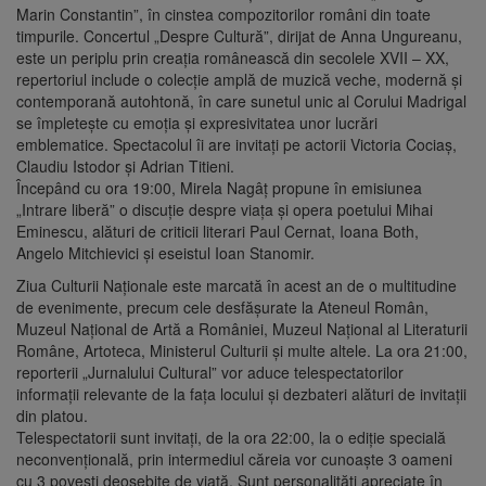
Marin Constantin”, în cinstea compozitorilor români din toate
timpurile. Concertul „Despre Cultură”, dirijat de Anna Ungureanu,
este un periplu prin creația românească din secolele XVII – XX,
repertoriul include o colecție amplă de muzică veche, modernă și
contemporană autohtonă, în care sunetul unic al Corului Madrigal
se împletește cu emoția și expresivitatea unor lucrări
emblematice. Spectacolul îi are invitaţi pe actorii Victoria Cociaș,
Claudiu Istodor și Adrian Titieni.
Începând cu ora 19:00, Mirela Nagâţ propune în emisiunea
„Intrare liberă” o discuţie despre viaţa şi opera poetului Mihai
Eminescu, alături de criticii literari Paul Cernat, Ioana Both,
Angelo Mitchievici şi eseistul Ioan Stanomir.
Ziua Culturii Naționale este marcată în acest an de o multitudine
de evenimente, precum cele desfăşurate la Ateneul Român,
Muzeul Naţional de Artă a României, Muzeul Național al Literaturii
Române, Artoteca, Ministerul Culturii şi multe altele. La ora 21:00,
reporterii „Jurnalului Cultural” vor aduce telespectatorilor
informaţii relevante de la faţa locului şi dezbateri alături de invitaţii
din platou.
Telespectatorii sunt invitaţi, de la ora 22:00, la o ediție specială
neconvențională, prin intermediul căreia vor cunoaște 3 oameni
cu 3 povești deosebite de viață. Sunt personalități apreciate în