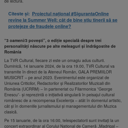
de lectură.
Citeste și:
Proiectul național #SigurantaOnline
revine la Summer Well: cât de bine știu tinerii să se
protejeze de fraudele online?
“3 oameni/3 povești”, o ediţie specială despre trei
personalități născute pe alte meleaguri şi îndrăgostite de
România
La TVR Cultural, fiecare zi este un omagiu adus culturii.
Duminică, 14 ianuarie 2024, de la ora 19.00, TVR Cultural va
transmite în direct de la Ateneul Român, GALA PREMIILOR
MUSICRIT – pe anul 2023. Evenimentul este organizat de
Uniunea Criticilor, Redactorilor și Realizatorilor Muzicali din
România (UCRRM) – în parteneriat cu Filarmonica ”George
Enescu”- și reprezintă o inițiativă singulară în peisajul cultural
românesc de a recompensa Excelenţa – atât în domeniul artistic,
cât şi în domeniile jurnalismului şi managementului din Muzica
clasică.
Pe 15 ianuarie, de la ora 16:00, telespectatorii sunt invitați la un
concert extraordinar al Corului Național de Cameră „Madrigal –