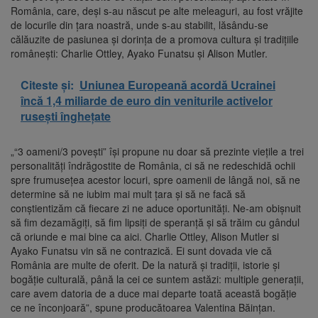
România, care, deşi s-au născut pe alte meleaguri, au fost vrăjite
de locurile din ţara noastră, unde s-au stabilit, lăsându-se
călăuzite de pasiunea și dorința de a promova cultura și tradițiile
românești: Charlie Ottley, Ayako Funatsu și Alison Mutler.
Citeste și:
Uniunea Europeană acordă Ucrainei
încă 1,4 miliarde de euro din veniturile activelor
rusești înghețate
„“3 oameni/3 povești” își propune nu doar să prezinte viețile a trei
personalități îndrăgostite de România, ci să ne redeschidă ochii
spre frumusețea acestor locuri, spre oamenii de lângă noi, să ne
determine să ne iubim mai mult țara și să ne facă să
conștientizăm că fiecare zi ne aduce oportunități. Ne-am obișnuit
să fim dezamăgiți, să fim lipsiți de speranță și să trăim cu gândul
că oriunde e mai bine ca aici. Charlie Ottley, Alison Mutler si
Ayako Funatsu vin să ne contrazică. Ei sunt dovada vie că
România are multe de oferit. De la natură și tradiții, istorie și
bogăție culturală, până la cei ce suntem astăzi: multiple generații,
care avem datoria de a duce mai departe toată această bogăție
ce ne înconjoară”, spune producătoarea Valentina Băinţan.