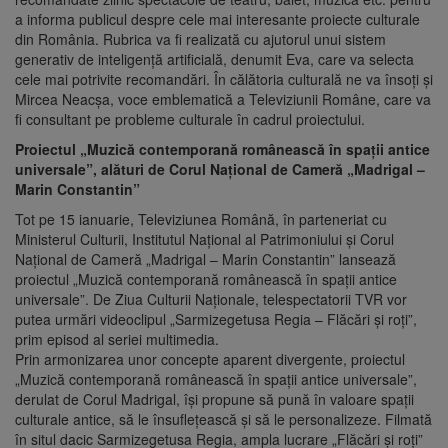
a informa publicul despre cele mai interesante proiecte culturale
din România. Rubrica va fi realizată cu ajutorul unui sistem
generativ de inteligenţă artificială, denumit Eva, care va selecta
cele mai potrivite recomandări. În călătoria culturală ne va însoţi şi
Mircea Neacşa, voce emblematică a Televiziunii Române, care va
fi consultant pe probleme culturale în cadrul proiectului.
Proiectul „Muzică contemporană românească în spații antice
universale”, alături de Corul Naţional de Cameră „Madrigal –
Marin Constantin”
Tot pe 15 ianuarie, Televiziunea Română, în parteneriat cu
Ministerul Culturii, Institutul Naţional al Patrimoniului şi Corul
Naţional de Cameră „Madrigal – Marin Constantin” lansează
proiectul „Muzică contemporană românească în spații antice
universale”. De Ziua Culturii Naţionale, telespectatorii TVR vor
putea urmări videoclipul „Sarmizegetusa Regia – Flăcări și roți”,
prim episod al seriei multimedia.
Prin armonizarea unor concepte aparent divergente, proiectul
„Muzică contemporană românească în spații antice universale”,
derulat de Corul Madrigal, își propune să pună în valoare spații
culturale antice, să le însuflețească și să le personalizeze. Filmată
în situl dacic Sarmizegetusa Regia, ampla lucrare „Flăcări și roți”