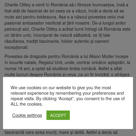
Charlie Ottley a venit în România să-i filmeze frumuseţea, însă a
fost atât de fascinat de tot ceea ce a văzut, încât a decis să se
mute aici pentru totdeauna. Aşa s-a născut povestea celui mai
pasionat ambasador neoficial al ţării noastre. De-a lungul anilor
petrecuți aici, Charlie Ottley a arătat lumii întregi că România este
un tărâm unic, înconjurat de natură sălbatică, ce îți taie
răsuflarea, tradiţii fascinante, folclor autentic și oameni
excepționali.
Povestea de dragoste pentru România a lui Alison Mutler începe
în locurile natale, Regatul Unit, unde, contrar oricăror așteptări, la
numai 18 ani, a optat să studieze limba română. Astfel a aflat
multe lucruri despre România și ceva, ca un fir invizibil, o atrăgea
către zona Balcanilor. Anii ’90 au venit cu stabilirea ei definitivă
aici, în calitate de corespondent Associated Press. 30 de ani mai
We use cookies on our website to give you the most
relevant experience by remembering your preferences and
târziu, Alison Mutler se simte româncă până în adâncul sufletului.
repeat visits. By clicking “Accept”, you consent to the use of
Jurnalista este și autoarea unei cărți de memorii, în limba
ALL the cookies.
română, despre primii 16 ani de democrație din România.
Povestea „De la design la Artă” o are protagonistă pe Ayako
Cookie settings
ACCEPT
Funatsu, o japoneză cu suflet românesc. A juns în România în
urmă cu aproape 30 de ani, după ce a citit un articol despre țara
fascinantă care avea munți, mare și deltă. Astfel a decis să