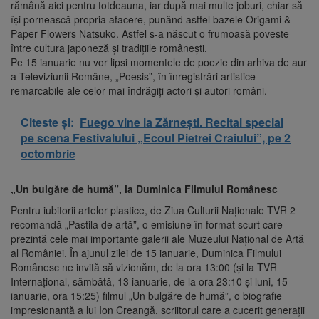
rămână aici pentru totdeauna, iar după mai multe joburi, chiar să
își pornească propria afacere, punând astfel bazele Origami &
Paper Flowers Natsuko. Astfel s-a născut o frumoasă poveste
între cultura japoneză și tradițiile românești.
Pe 15 ianuarie nu vor lipsi momentele de poezie din arhiva de aur
a Televiziunii Române, „Poesis”, în înregistrări artistice
remarcabile ale celor mai îndrăgiţi actori şi autori români.
Citeste și:
Fuego vine la Zărnești. Recital special
pe scena Festivalului „Ecoul Pietrei Craiului”, pe 2
octombrie
„Un bulgăre de humă”, la Duminica Filmului Românesc
Pentru iubitorii artelor plastice, de Ziua Culturii Naţionale TVR 2
recomandă „Pastila de artă”, o emisiune în format scurt care
prezintă cele mai importante galerii ale Muzeului Naţional de Artă
al României. În ajunul zilei de 15 ianuarie, Duminica Filmului
Românesc ne invită să vizionăm, de la ora 13:00 (şi la TVR
Internaţional, sâmbătă, 13 ianuarie, de la ora 23:10 și luni, 15
ianuarie, ora 15:25) filmul „Un bulgăre de humă”, o biografie
impresionantă a lui Ion Creangă, scriitorul care a cucerit generaţii