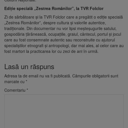
Ediţie specială „Zestrea Românilor”, la TVR Folclor
Zi de sărbătoare şi la TVR Folclor care a pregătit o ediţie specială
„Zestrea Românilor”, despre cultura şi valorile autentice,
tradiţionale. Din documentar nu vor lipsi meşteşugurile satului,
gospodăria ţărănească, ocupaţiile, graiul, cântecul, portul şi jocul
care au fost consemnate autentic sau reconstruite cu ajutorul
specialiştilor etnografi şi antropologi, dar mai ales, al celor care au
fost martori la practicarea lor cu zeci de ani în urmă.
Lasă un răspuns
Adresa ta de email nu va fi publicată.
Câmpurile obligatorii sunt
marcate cu
*
Comentariu
*