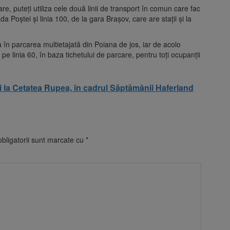
re, puteți utiliza cele două linii de transport în comun care fac
da Poștei și linia 100, de la gara Brașov, care are stații și la
a în parcarea multietajată din Poiana de jos, iar de acolo
e linia 60, în baza tichetului de parcare, pentru toți ocupanții
i la Cetatea Rupea, în cadrul Săptămânii Haferland
bligatorii sunt marcate cu
*