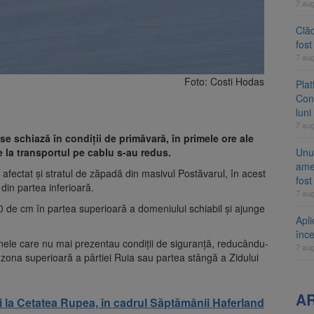
7 au
Clăd
fos
7 au
Foto: Costi Hodas
Pla
Cont
luni
7 au
se schiază în condiții de primăvară, în primele ore ale
le la transportul pe cablu s-au redus.
Unul
ame
 afectat și stratul de zăpadă din masivul Postăvarul, în acest
fos
din partea inferioară.
7 au
 de cm în partea superioară a domeniului schiabil și ajunge
Apli
înc
zonele care nu mai prezentau condiții de siguranță, reducându-
7 au
 zona superioară a pârtiei Ruia sau partea stângă a Zidului
A
i la Cetatea Rupea, în cadrul Săptămânii Haferland