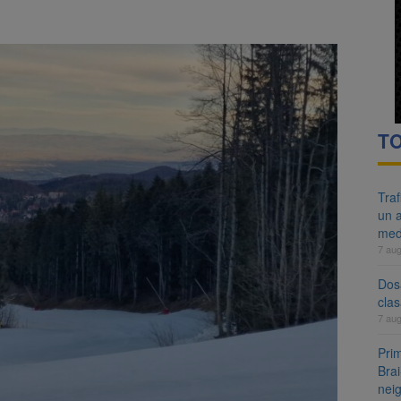
re cele mai mari parcuri ale Brașovului va fi amenajat în Bartolomeu-A
ocat pe DN1E Brașov – Poiana Brașov după un accident. Două persoane p
TO
Tra
un a
med
7 au
Dosa
clas
7 au
Prim
Brai
neig