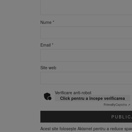
Nume
*
Email
*
Site web
Verificare anti-robot
Click pentru a începe verificarea
Friendly
Captcha ⇗
Acest site folosește Akismet pentru a reduce sp