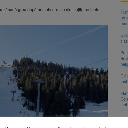
cu zăpadă grea după primele ore ale dimineții), pe toate
Tra
un a
med
Dosa
clas
Prim
Brai
neig
Clăd
fos
Pla
Cont
luni