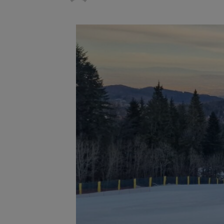
Unul dint
7 august 2026
fost semnat (FOTO)
Trafic bl
7 august 2026
medicale