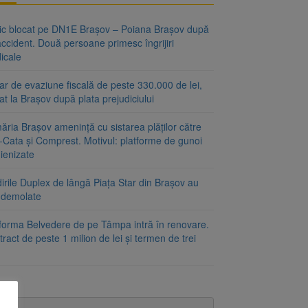
fic blocat pe DN1E Brașov – Poiana Brașov după
ccident. Două persoane primesc îngrijiri
icale
r de evaziune fiscală de peste 330.000 de lei,
at la Brașov după plata prejudiciului
ăria Brașov amenință cu sistarea plăților către
-Cata și Comprest. Motivul: platforme de gunoi
ienizate
irile Duplex de lângă Piața Star din Brașov au
t demolate
tforma Belvedere de pe Tâmpa intră în renovare.
ract de peste 1 milion de lei și termen de trei