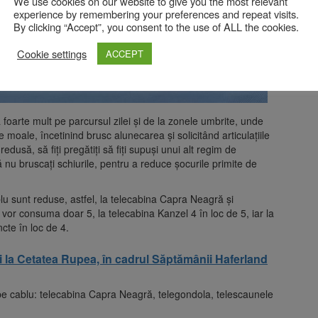
We use cookies on our website to give you the most relevant
experience by remembering your preferences and repeat visits.
By clicking “Accept”, you consent to the use of ALL the cookies.
Cookie settings
ACCEPT
foarte mult pe parcursul zilei și de la zonele umbrite, unde
e moale, încetinind brusc alunecarea și solicitând articulațiile
dusă, să fiți pregătiți să fiți supuși unui alt regim de
ă nu bruscați schiurile, pentru a reduce șocurile primite de
lu sunt reduse, astfel, la telecabina Capra Neagră și
 vor consuma doar 5, la telecabina Kanzel 4 în loc de 5, iar la
cte în loc de 4.
i la Cetatea Rupea, în cadrul Săptămânii Haferland
e cablu: telecabina Capra Neagră, telegondola, telescaunele