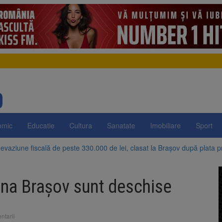
omic
Educatie
Cultura
Sanatate
Imobiliare
Sport
evaziune fiscală de peste 330.000 de lei, clasat la Brașov după plata pr
Brașov amenință cu sistarea plăților către Brai-Cata și Comprest. Motiv
iana Brașov sunt deschise
 Duplex de lângă Piața Star din Brașov au fost demolate
 Belvedere de pe Tâmpa intră în renovare. Contract de peste 1 milion de
ntarii