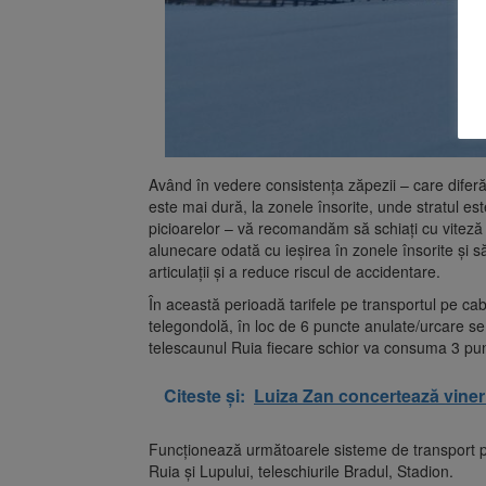
Având în vedere consistența zăpezii – care diferă 
este mai dură, la zonele însorite, unde stratul est
picioarelor – vă recomandăm să schiați cu viteză re
alunecare odată cu ieșirea în zonele însorite și s
articulații și a reduce riscul de accidentare.
În această perioadă tarifele pe transportul pe cab
telegondolă, în loc de 6 puncte anulate/urcare se
telescaunul Ruia fiecare schior va consuma 3 pun
Citeste și:
Luiza Zan concertează viner
Funcționează următoarele sisteme de transport p
Ruia și Lupului, teleschiurile Bradul, Stadion.