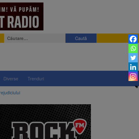
Caută
după:
Diverse
Trenduri
ejudiciului
ul: platforme de gunoi
 lei și termen de trei