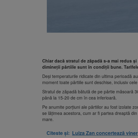
Chiar dacă stratul de zăpadă s-a mai redus și 
dimineții pârtiile sunt în condiții bune. Tarife
Deși temperaturile ridicate din ultima perioadă au
moment toate pârtiile sunt deschise, inclusiv cele 
Stratul de zăpadă bătută de pe pârtie măsoară 30
până la 15-20 de cm în cea inferioară.
Pe anumite porțiuni ale pârtiilor au fost izolate 
se lățimea acestora, cum ar fi partea dreaptă din
mare.
Citeste și:
Luiza Zan concertează viner