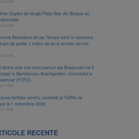
gust 2026
irile Duplex de lângă Piața Star din Brașov au
t demolate
gust 2026
tforma Belvedere de pe Tâmpa intră în renovare.
ract de peste 1 milion de lei și termen de trei
gust 2026
 dintre cele mai mari parcuri ale Brașovului va fi
najat în Bartolomeu-Avantgarden. Contractul a
t semnat (FOTO)
gust 2026
carea tarifelor pentru rovinietă și TollRo va
epe la 1 octombrie 2026
gust 2026
RTICOLE RECENTE