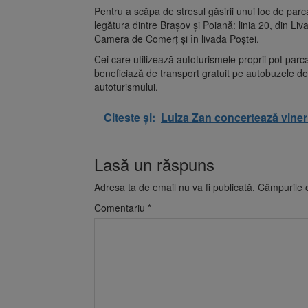
Pentru a scăpa de stresul găsirii unui loc de parca
legătura dintre Brașov și Poiană: linia 20, din Liva
Camera de Comerț și în livada Poștei.
Cei care utilizează autoturismele proprii pot parc
beneficiază de transport gratuit pe autobuzele de p
autoturismului.
Citeste și:
Luiza Zan concertează viner
Lasă un răspuns
Adresa ta de email nu va fi publicată.
Câmpurile o
Comentariu
*