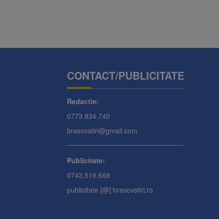
CONTACT/PUBLICITATE
Redactie:
0773.834.740
brasovstiri@gmail.com
Publicitate:
0743.519.669
publicitate [@] brasovstiri.ro