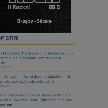
vantgarden. Contractul a
rimesc îngrijiri
P ȘTIRI
fic blocat pe DN1E Brașov – Poiana Brașov după
ccident. Două persoane primesc îngrijiri
icale
gust 2026
r de evaziune fiscală de peste 330.000 de lei,
at la Brașov după plata prejudiciului
gust 2026
ăria Brașov amenință cu sistarea plăților către
-Cata și Comprest. Motivul: platforme de gunoi
ienizate