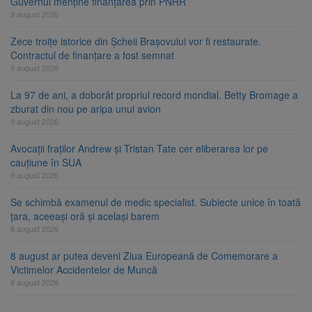
Guvernul menține finanțarea prin PNRR
9 august 2026
Zece troițe istorice din Șcheii Brașovului vor fi restaurate.
Contractul de finanțare a fost semnat
9 august 2026
La 97 de ani, a doborât propriul record mondial. Betty Bromage a
zburat din nou pe aripa unui avion
9 august 2026
Avocații fraților Andrew și Tristan Tate cer eliberarea lor pe
cauțiune în SUA
9 august 2026
Se schimbă examenul de medic specialist. Subiecte unice în toată
țara, aceeași oră și același barem
8 august 2026
8 august ar putea deveni Ziua Europeană de Comemorare a
Victimelor Accidentelor de Muncă
8 august 2026