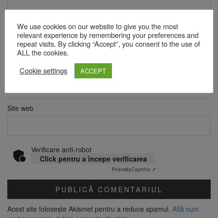
We use cookies on our website to give you the most
Nume
*
relevant experience by remembering your preferences and
repeat visits. By clicking “Accept”, you consent to the use of
ALL the cookies.
Cookie settings
Email
*
ACCEPT
Site web
Verificare anti-robot
Click pentru a începe verificarea
Friendly
Captcha ⇗
Acest site folosește Akismet pentru a reduce spamul.
Află cum