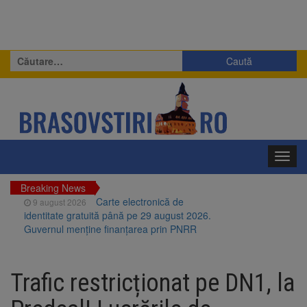
Caută
după:
Toggl
navig
Breaking News
Carte electronică de
9 august 2026
identitate gratuită până pe 29 august 2026.
Guvernul menține finanțarea prin PNRR
Zece troițe istorice din Șcheii
9 august 2026
Brașovului vor fi restaurate. Contractul de
Trafic restricționat pe DN1, la
finanțare a fost semnat