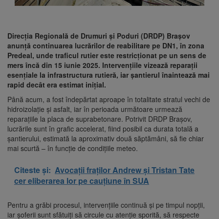
Direcția Regională de Drumuri și Poduri (DRDP) Brașov
anunță continuarea lucrărilor de reabilitare pe DN1, în zona
Predeal, unde traficul rutier este restricționat pe un sens de
mers încă din 15 iunie 2025. Intervențiile vizează reparații
esențiale la infrastructura rutieră, iar șantierul înaintează mai
rapid decât era estimat inițial.
Până acum, a fost îndepărtat aproape în totalitate stratul vechi de
hidroizolație și asfalt, iar în perioada următoare urmează
reparațiile la placa de suprabetonare. Potrivit DRDP Brașov,
lucrările sunt în grafic accelerat, fiind posibil ca durata totală a
șantierului, estimată la aproximativ două săptămâni, să fie chiar
mai scurtă – în funcție de condițiile meteo.
Citeste și:
Avocații fraților Andrew și Tristan Tate
cer eliberarea lor pe cauțiune în SUA
Pentru a grăbi procesul, intervențiile continuă și pe timpul nopții,
iar șoferii sunt sfătuiți să circule cu atenție sporită, să respecte