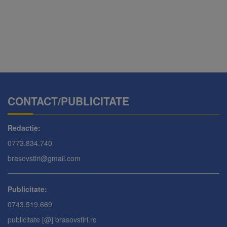
CONTACT/PUBLICITATE
Redactie:
0773.834.740
brasovstiri@gmail.com
Publicitate:
0743.519.669
publicitate [@] brasovstiri.ro