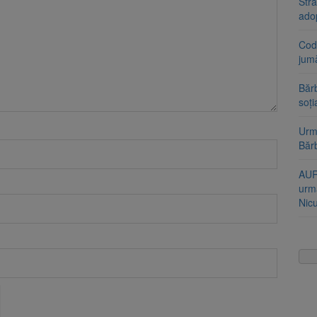
Stra
ado
Cod 
jumă
Bărb
soți
Urme
Băr
AUR
urmă
Nic