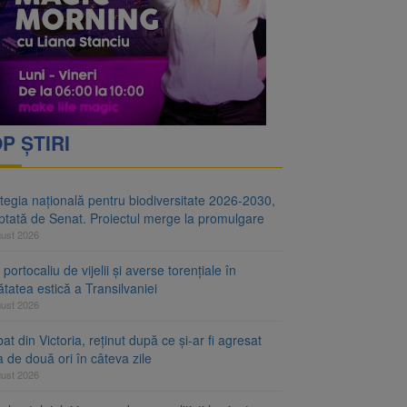
i decid dacă începe
ul merge la promulgare
P ȘTIRI
tegia națională pentru biodiversitate 2026-2030,
ptată de Senat. Proiectul merge la promulgare
gust 2026
portocaliu de vijelii și averse torențiale în
tatea estică a Transilvaniei
gust 2026
at din Victoria, reținut după ce și-ar fi agresat
a de două ori în câteva zile
gust 2026