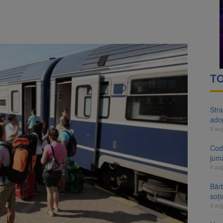
rte analizează dosarul lui Călin Georgescu și Horațiu Potra. Judecători
 națională pentru biodiversitate 2026-2030, adoptată de Senat. Proiect
TO
Stra
ado
6 au
Cod 
jumă
6 au
Bărb
soți
6 au