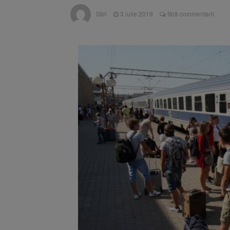
Înalta Cu
6 august 2026
Stiri
3 iulie 2019
fără commentarii
procesul
Strategia
6 august 2026