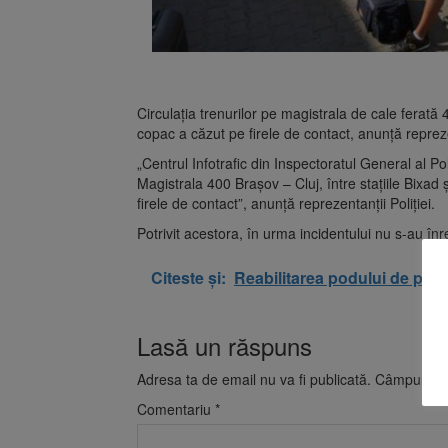
Circulaţia trenurilor pe magistrala de cale ferată
copac a căzut pe firele de contact, anunţă reprezen
„Centrul Infotrafic din Inspectoratul General al Po
Magistrala 400 Braşov – Cluj, între staţiile Bixa
firele de contact”, anunţă reprezentanţii Poliţiei.
Potrivit acestora, în urma incidentului nu s-au înreg
Citeste și:
Reabilitarea podului de pe st
Lasă un răspuns
Adresa ta de email nu va fi publicată.
Câmpurile o
Comentariu
*