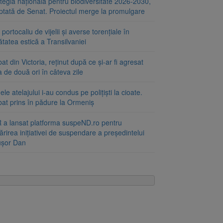
tegia națională pentru biodiversitate 2026-2030,
ptată de Senat. Proiectul merge la promulgare
portocaliu de vijelii și averse torențiale în
tatea estică a Transilvaniei
at din Victoria, reținut după ce și-ar fi agresat
a de două ori în câteva zile
le atelajului i-au condus pe polițiști la cioate.
bat prins în pădure la Ormeniș
 a lansat platforma suspeND.ro pentru
rirea inițiativei de suspendare a președintelui
ușor Dan