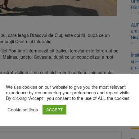
Urme
Băr
6 au
AUR
urmă
 400, care leagă Braşovul de Cluj, este oprită, după ce un
Nic
tanţii Centrului Infotrafic.
6 au
liţiei Române informează că traficul feroviar este întrerupt pe
Înal
d şi Malnaş, judeţul Covasna, după ce un copac căzut a rupt
și H
pro
istrat victime şi nu sunt nici trenuri oprite în linie curentă.
6 au
Jud
r. Plugarilor a ajuns la o execuție de 60%
We use cookies on our website to give you the most relevant
vine
experience by remembering your preferences and repeat visits.
6 au
By clicking “Accept”, you consent to the use of ALL the cookies.
Cookie settings
ACCEPT
bligatorii sunt marcate cu
*
A