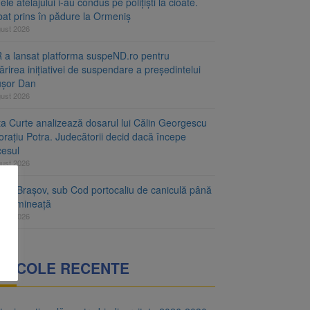
le atelajului i-au condus pe polițiști la cioate.
bat prins în pădure la Ormeniș
gust 2026
 a lansat platforma suspeND.ro pentru
rirea inițiativei de suspendare a președintelui
ușor Dan
gust 2026
ta Curte analizează dosarul lui Călin Georgescu
orațiu Potra. Judecătorii decid dacă începe
cesul
gust 2026
ețul Brașov, sub Cod portocaliu de caniculă până
ri dimineață
gust 2026
RTICOLE RECENTE