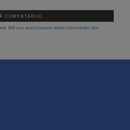
amul.
Află cum sunt procesate datele comentariilor tale
.