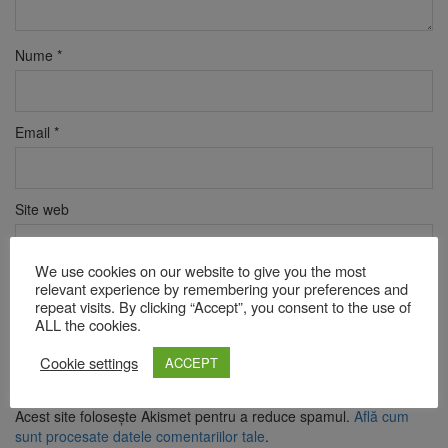
Nume
*
Email
*
Site web
We use cookies on our website to give you the most
relevant experience by remembering your preferences and
Verificare anti-robot
repeat visits. By clicking “Accept”, you consent to the use of
Click pentru a începe verificarea
ALL the cookies.
Friendly
Captcha ⇗
Cookie settings
ACCEPT
Acest site folosește Akismet pentru a reduce spamul.
Află cum
sunt procesate datele comentariilor tale
.