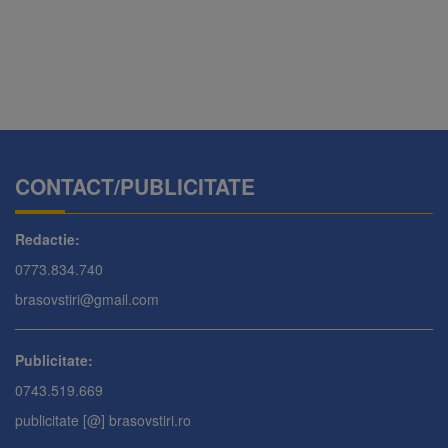
CONTACT/PUBLICITATE
Redactie:
0773.834.740
brasovstiri@gmail.com
Publicitate:
0743.519.669
publicitate [@] brasovstiri.ro