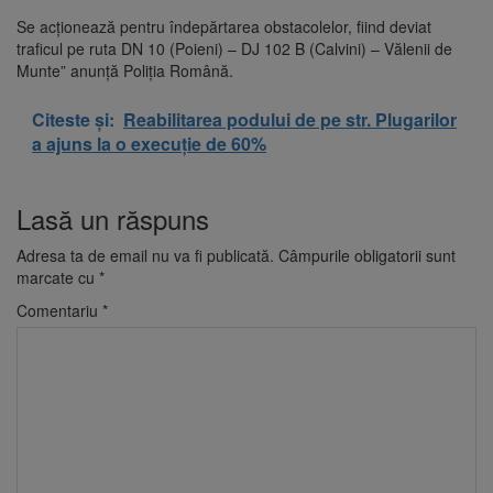
Se acţionează pentru îndepărtarea obstacolelor, fiind deviat
traficul pe ruta DN 10 (Poieni) – DJ 102 B (Calvini) – Vălenii de
Munte” anunţă Poliţia Română.
Citeste și:
Reabilitarea podului de pe str. Plugarilor
a ajuns la o execuție de 60%
Lasă un răspuns
Adresa ta de email nu va fi publicată.
Câmpurile obligatorii sunt
marcate cu
*
Comentariu
*