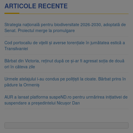
ARTICOLE RECENTE
Strategia națională pentru biodiversitate 2026-2030, adoptată de
Senat. Proiectul merge la promulgare
Cod portocaliu de vijelii și averse torențiale în jumătatea estică a
Transilvaniei
Bărbat din Victoria, reținut după ce și-ar fi agresat soția de două
ori în câteva zile
Urmele atelajului i-au condus pe polițiști la cioate. Bărbat prins în
pădure la Ormeniș
AUR a lansat platforma suspeND.ro pentru urmărirea inițiativei de
suspendare a președintelui Nicușor Dan