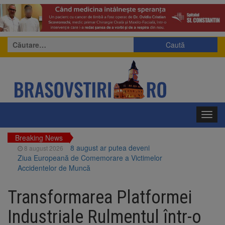
Caută
după:
Toggl
navig
Breaking News
8 august ar putea deveni
8 august 2026
Ziua Europeană de Comemorare a Victimelor
Accidentelor de Muncă
Am început demolarea
8 august 2026
fostului complex Duplex 91, de lângă Piața
Transformarea Platformei
Star
Ungaria renunță la apelul
8 august 2026
Industriale Rulmentul într-o
pentru reducerea consumului de energie.