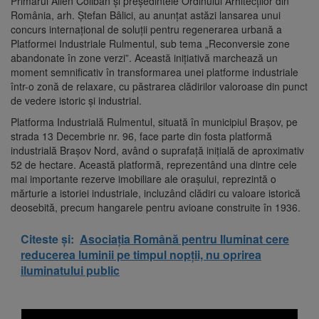
Primarul Allen Coliban și președintele Ordinului Arhitecților din
România, arh. Ștefan Bâlici, au anunțat astăzi lansarea unui
concurs internațional de soluții pentru regenerarea urbană a
Platformei Industriale Rulmentul, sub tema „Reconversie zone
abandonate în zone verzi”. Această inițiativă marchează un
moment semnificativ în transformarea unei platforme industriale
într-o zonă de relaxare, cu păstrarea clădirilor valoroase din punct
de vedere istoric și industrial.
Platforma Industrială Rulmentul, situată în municipiul Brașov, pe
strada 13 Decembrie nr. 96, face parte din fosta platformă
industrială Brașov Nord, având o suprafață inițială de aproximativ
52 de hectare. Această platformă, reprezentând una dintre cele
mai importante rezerve imobiliare ale orașului, reprezintă o
mărturie a istoriei industriale, incluzând clădiri cu valoare istorică
deosebită, precum hangarele pentru avioane construite în 1936.
Citeste și:
Asociația Română pentru Iluminat cere
reducerea luminii pe timpul nopții, nu oprirea
iluminatului public