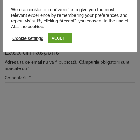
We use cookies on our website to give you the most
relevant experience by remembering your preferences and
repeat visits. By clicking “Accept”, you consent to the use of
ALL the cookies.
Cookie settings
ACCEPT
Lasă un răspuns
Adresa ta de email nu va fi publicată.
Câmpurile obligatorii sunt
marcate cu
*
Comentariu
*