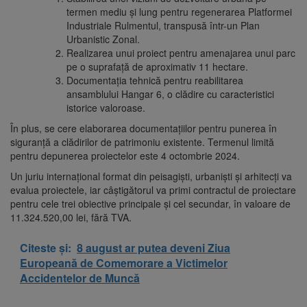
termen mediu și lung pentru regenerarea Platformei
Industriale Rulmentul, transpusă într-un Plan
Urbanistic Zonal.
Realizarea unui proiect pentru amenajarea unui parc
pe o suprafață de aproximativ 11 hectare.
Documentația tehnică pentru reabilitarea
ansamblului Hangar 6, o clădire cu caracteristici
istorice valoroase.
În plus, se cere elaborarea documentațiilor pentru punerea în
siguranță a clădirilor de patrimoniu existente. Termenul limită
pentru depunerea proiectelor este 4 octombrie 2024.
Un juriu internațional format din peisagiști, urbaniști și arhitecți va
evalua proiectele, iar câștigătorul va primi contractul de proiectare
pentru cele trei obiective principale și cel secundar, în valoare de
11.324.520,00 lei, fără TVA.
Citeste și:
8 august ar putea deveni Ziua
Europeană de Comemorare a Victimelor
Accidentelor de Muncă