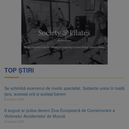
TOP ȘTIRI
Se schimbă examenul de medic specialist. Subiecte unice în toată
țara, aceeași oră și același barem
8 august 2026
8 august ar putea deveni Ziua Europeană de Comemorare a
Victimelor Accidentelor de Muncă
8 august 2026