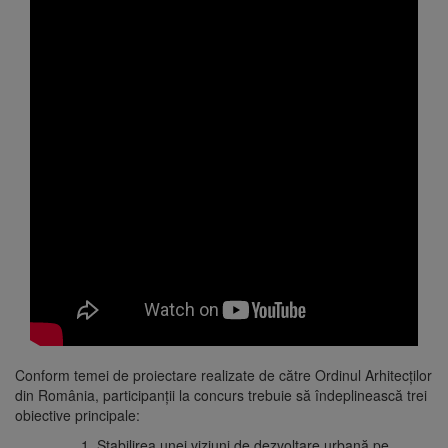
Conform temei de proiectare realizate de către Ordinul Arhitecților
din România, participanții la concurs trebuie să îndeplinească trei
obiective principale:
Stabilirea unei viziuni de dezvoltare urbană pe