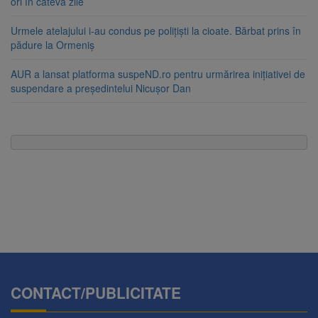
ori în câteva zile
Urmele atelajului i-au condus pe polițiști la cioate. Bărbat prins în
pădure la Ormeniș
AUR a lansat platforma suspeND.ro pentru urmărirea inițiativei de
suspendare a președintelui Nicușor Dan
CONTACT/PUBLICITATE