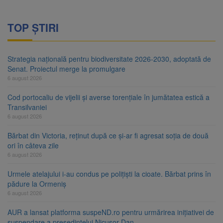
TOP ȘTIRI
Strategia națională pentru biodiversitate 2026-2030, adoptată de
Senat. Proiectul merge la promulgare
6 august 2026
Cod portocaliu de vijelii și averse torențiale în jumătatea estică a
Transilvaniei
6 august 2026
Bărbat din Victoria, reținut după ce și-ar fi agresat soția de două
ori în câteva zile
6 august 2026
Urmele atelajului i-au condus pe polițiști la cioate. Bărbat prins în
pădure la Ormeniș
6 august 2026
AUR a lansat platforma suspeND.ro pentru urmărirea inițiativei de
suspendare a președintelui Nicușor Dan