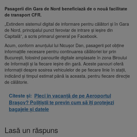
Pasagerii din Gara de Nord beneficiază de o nouă facilitate
de transport CFR.
„Extindem sistemul digital de informare pentru călători și în Gara
de Nord, principalul punct feroviar de intrare și ieșire din
Capitală”, a scris primarul general pe Facebook.
Acum, conform anunțului lui Nicușor Dan, pasagerii pot obține
informațiile necesare pentru continuarea călătoriei lor prin
București, folosind panourile digitale amplasate în zona Biroului
de Informații și la fiecare ieșire din gară. Aceste panouri oferă
informații despre sosirea vehiculelor de pe fiecare linie în stații,
indicând și timpul estimat până la aceasta, pentru fiecare direcție
de călătorie.
Citeste și:
Pleci în vacanță de pe Aeroportul
Brașov? Polițiștii te previn cum să îți protejezi
bagajele și datele
Lasă un răspuns