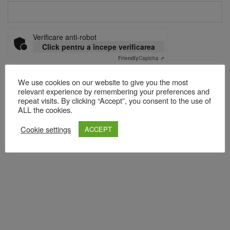
Verificare anti-robot
Click pentru a începe verificarea
Friendly
Captcha ⇗
We use cookies on our website to give you the most
relevant experience by remembering your preferences and
Acest site folosește Akismet pentru a reduce spamul.
Află cum
repeat visits. By clicking “Accept”, you consent to the use of
ALL the cookies.
sunt procesate datele comentariilor tale
.
Cookie settings
ACCEPT