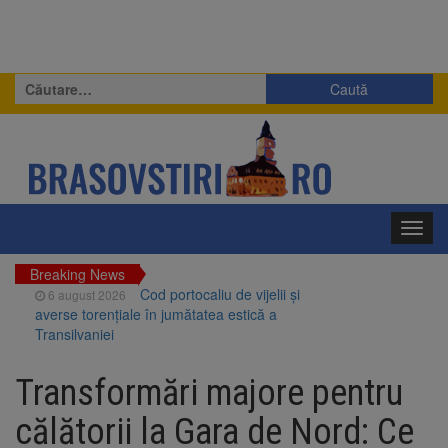
Caută
după:
Toggl
navig
Breaking News
Cod portocaliu de vijelii și
6 august 2026
averse torențiale în jumătatea estică a
Transilvaniei
Bărbat din Victoria, reținut
6 august 2026
după ce și-ar fi agresat soția de două ori în
Transformări majore pentru
câteva zile
Urmele atelajului i-au condus
6 august 2026
călătorii la Gara de Nord: Ce
pe polițiști la cioate. Bărbat prins în pădure la