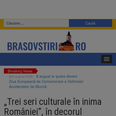
Caută
după:
Toggl
navig
Breaking News
8 august ar putea deveni
8 august 2026
Ziua Europeană de Comemorare a Victimelor
Accidentelor de Muncă
Am început demolarea
8 august 2026
fostului complex Duplex 91, de lângă Piața
„Trei seri culturale în inima
Star
Ungaria renunță la apelul
8 august 2026
României”, în decorul
pentru reducerea consumului de energie.