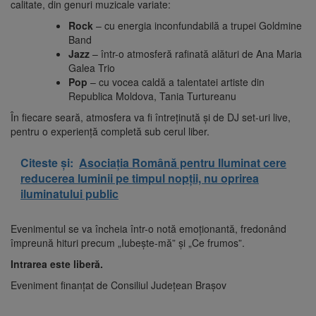
calitate, din genuri muzicale variate:
Rock
– cu energia inconfundabilă a trupei Goldmine
Band
Jazz
– într-o atmosferă rafinată alături de Ana Maria
Galea Trio
Pop
– cu vocea caldă a talentatei artiste din
Republica Moldova, Tania Turtureanu
În fiecare seară, atmosfera va fi întreținută și de DJ set-uri live,
pentru o experiență completă sub cerul liber.
Citeste și:
Asociația Română pentru Iluminat cere
reducerea luminii pe timpul nopții, nu oprirea
iluminatului public
Evenimentul se va încheia într-o notă emoționantă, fredonând
împreună hituri precum „Iubește-mă” și „Ce frumos”.
Intrarea este liberă.
Eveniment finanțat de Consiliul Județean Brașov