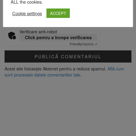
ALL the cookies.
Site web
Cookie settings
ACCEPT
Verificare anti-robot
Click pentru a începe verificarea
Friendly
Captcha ⇗
Acest site folosește Akismet pentru a reduce spamul.
Află cum
sunt procesate datele comentariilor tale
.