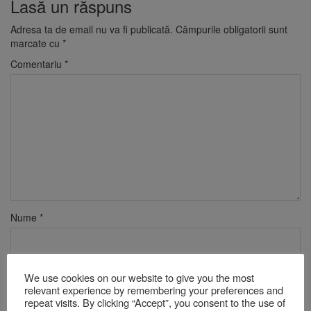
Lasă un răspuns
Adresa ta de email nu va fi publicată.
Câmpurile obligatorii sunt
marcate cu
*
Comentariu
*
Nume
*
Email
*
We use cookies on our website to give you the most
relevant experience by remembering your preferences and
repeat visits. By clicking “Accept”, you consent to the use of