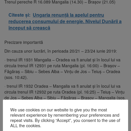
Trenul pereche R 16.089 Mangalia (14.30) – Brașov (21.05)
Citeste și:
Ungaria renunță la apelul pentru
reducerea consumului de energie. Nivelul Dunării a
început să crească
Precizare importantă
Din cauza unor lucrări, în perioada 20/21 – 23/24 iunie 2019:
· trenul IR 1931 Mangalia – Oradea va fi anulat și în locul lui va
circula trenul IR 12931 pe ruta Mangalia (pl. 16:00) – Brașov –
Făgăraș – Sibiu – Sebes Alba – Vințu de Jos – Teiuș – Oradea
(sos. 10:42).
· trenul IR 1932 Oradea – Mangalia va fi anulat şi în locul lui va
circula trenul IR 12932 pe ruta Oradea (pl. 16:25) – Teiuș – Vințu
de Jos – Sebeș Alba – Sibiu – Făgăraș – Brașov – Mangalia (sos.
10:08).
We use cookies on our website to give you the most
relevant experience by remembering your preferences and
Lasă un răspuns
repeat visits. By clicking “Accept”, you consent to the use of
ALL the cookies.
Adresa ta de email nu va fi publicată.
Câmpurile obligatorii sunt