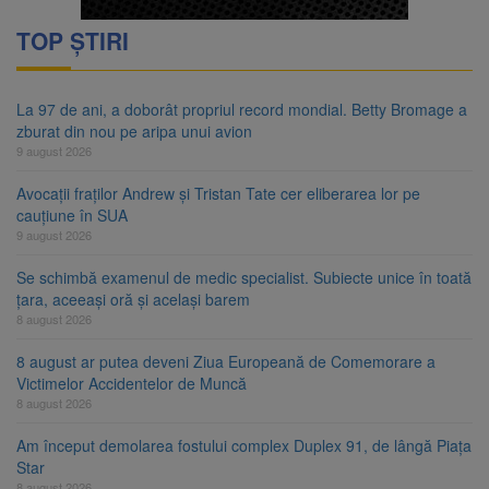
TOP ȘTIRI
La 97 de ani, a doborât propriul record mondial. Betty Bromage a
zburat din nou pe aripa unui avion
9 august 2026
Avocații fraților Andrew și Tristan Tate cer eliberarea lor pe
cauțiune în SUA
9 august 2026
Se schimbă examenul de medic specialist. Subiecte unice în toată
țara, aceeași oră și același barem
8 august 2026
8 august ar putea deveni Ziua Europeană de Comemorare a
Victimelor Accidentelor de Muncă
8 august 2026
Am început demolarea fostului complex Duplex 91, de lângă Piața
Star
8 august 2026