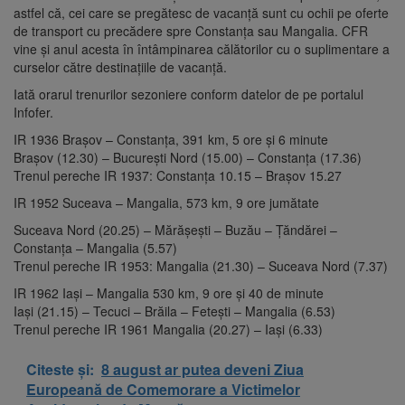
astfel că, cei care se pregătesc de vacanţă sunt cu ochii pe oferte
de transport cu precădere spre Constanţa sau Mangalia. CFR
vine şi anul acesta în întâmpinarea călătorilor cu o suplimentare a
curselor către destinaţiile de vacanţă.
Iată orarul trenurilor sezoniere conform datelor de pe portalul
Infofer.
IR 1936 Brașov – Constanța, 391 km, 5 ore și 6 minute
Brașov (12.30) – București Nord (15.00) – Constanța (17.36)
Trenul pereche IR 1937: Constanța 10.15 – Brașov 15.27
IR 1952 Suceava – Mangalia, 573 km, 9 ore jumătate
Suceava Nord (20.25) – Mărășești – Buzău – Țăndărei –
Constanța – Mangalia (5.57)
Trenul pereche IR 1953: Mangalia (21.30) – Suceava Nord (7.37)
IR 1962 Iași – Mangalia 530 km, 9 ore și 40 de minute
Iași (21.15) – Tecuci – Brăila – Fetești – Mangalia (6.53)
Trenul pereche IR 1961 Mangalia (20.27) – Iași (6.33)
Citeste și:
8 august ar putea deveni Ziua
Europeană de Comemorare a Victimelor