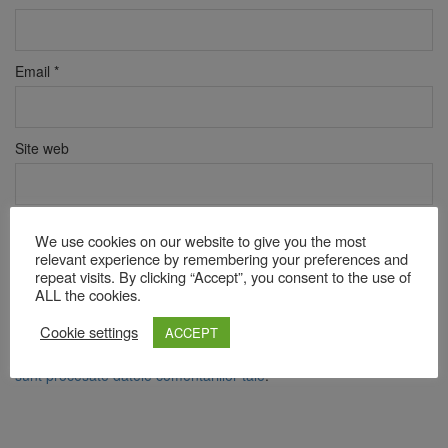
Email
*
Site web
Verificare anti-robot
We use cookies on our website to give you the most
Click pentru a începe verificarea
relevant experience by remembering your preferences and
repeat visits. By clicking “Accept”, you consent to the use of
Friendly
Captcha ⇗
ALL the cookies.
Cookie settings
ACCEPT
Acest site folosește Akismet pentru a reduce spamul.
Află cum
sunt procesate datele comentariilor tale
.