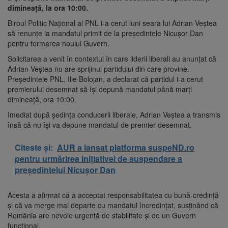
dimineață, la ora 10:00.
Biroul Politic Național al PNL i-a cerut luni seara lui Adrian Veștea
să renunțe la mandatul primit de la președintele Nicușor Dan
pentru formarea noului Guvern.
Solicitarea a venit în contextul în care liderii liberali au anunțat că
Adrian Veștea nu are sprijinul partidului din care provine.
Președintele PNL, Ilie Bolojan, a declarat că partidul i-a cerut
premierului desemnat să își depună mandatul până marți
dimineață, ora 10:00.
Imediat după ședința conducerii liberale, Adrian Veștea a transmis
însă că nu își va depune mandatul de premier desemnat.
Citeste și:
AUR a lansat platforma suspeND.ro
pentru urmărirea inițiativei de suspendare a
președintelui Nicușor Dan
Acesta a afirmat că a acceptat responsabilitatea cu bună-credință
și că va merge mai departe cu mandatul încredințat, susținând că
România are nevoie urgentă de stabilitate și de un Guvern
funcțional.