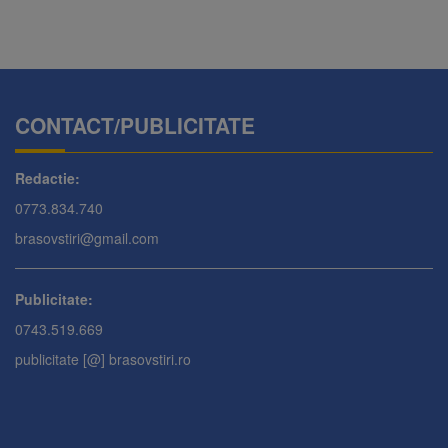
CONTACT/PUBLICITATE
Redactie:
0773.834.740
brasovstiri@gmail.com
Publicitate:
0743.519.669
publicitate [@] brasovstiri.ro