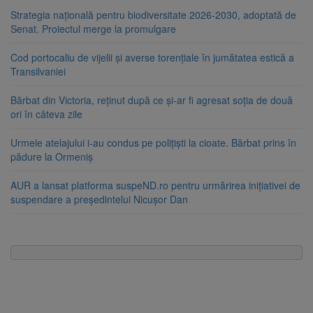
Strategia națională pentru biodiversitate 2026-2030, adoptată de
Senat. Proiectul merge la promulgare
Cod portocaliu de vijelii și averse torențiale în jumătatea estică a
Transilvaniei
Bărbat din Victoria, reținut după ce și-ar fi agresat soția de două
ori în câteva zile
Urmele atelajului i-au condus pe polițiști la cioate. Bărbat prins în
pădure la Ormeniș
AUR a lansat platforma suspeND.ro pentru urmărirea inițiativei de
suspendare a președintelui Nicușor Dan