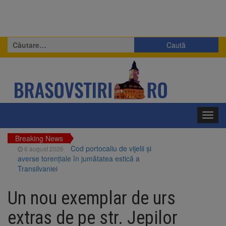
Caută
după:
Toggl
navig
Breaking News
Cod portocaliu de vijelii și
6 august 2026
averse torențiale în jumătatea estică a
Transilvaniei
Bărbat din Victoria, reținut
6 august 2026
după ce și-ar fi agresat soția de două ori în
Un nou exemplar de urs
câteva zile
Urmele atelajului i-au condus
6 august 2026
extras de pe str. Jepilor
pe polițiști la cioate. Bărbat prins în pădure la