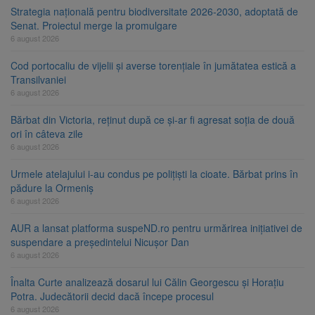
Strategia națională pentru biodiversitate 2026-2030, adoptată de
Senat. Proiectul merge la promulgare
6 august 2026
Cod portocaliu de vijelii și averse torențiale în jumătatea estică a
Transilvaniei
6 august 2026
Bărbat din Victoria, reținut după ce și-ar fi agresat soția de două
ori în câteva zile
6 august 2026
Urmele atelajului i-au condus pe polițiști la cioate. Bărbat prins în
pădure la Ormeniș
6 august 2026
AUR a lansat platforma suspeND.ro pentru urmărirea inițiativei de
suspendare a președintelui Nicușor Dan
6 august 2026
Înalta Curte analizează dosarul lui Călin Georgescu și Horațiu
Potra. Judecătorii decid dacă începe procesul
6 august 2026