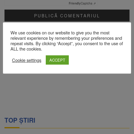
Friendly
Captcha ⇗
Acest site folosește Akismet pentru a reduce spamul.
Află cum
We use cookies on our website to give you the most
sunt procesate datele comentariilor tale
.
relevant experience by remembering your preferences and
repeat visits. By clicking “Accept”, you consent to the use of
ALL the cookies.
Cookie settings
ACCEPT
TOP ȘTIRI