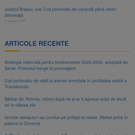
Județul Brașov, sub Cod portocaliu de caniculă până vineri
dimineață
6 august 2026
ARTICOLE RECENTE
Strategia națională pentru biodiversitate 2026-2030, adoptată de
Senat. Proiectul merge la promulgare
Cod portocaliu de vijelii și averse torențiale în jumătatea estică a
Transilvaniei
Bărbat din Victoria, reținut după ce și-ar fi agresat soția de două
ori în câteva zile
Urmele atelajului i-au condus pe polițiști la cioate. Bărbat prins în
pădure la Ormeniș