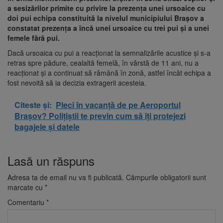
a sesizărilor primite cu privire la prezența unei ursoaice cu
doi pui echipa constituită la nivelul municipiului Brașov a
constatat prezența a încă unei ursoaice cu trei pui și a unei
femele fără pui.
Dacă ursoaica cu pui a reacționat la semnalizările acustice și s-a
retras spre pădure, cealaltă femelă, în vârstă de 11 ani, nu a
reacționat și a continuat să rămână în zonă, astfel încât echipa a
fost nevoită să ia decizia extragerii acesteia.
Citeste și:
Pleci în vacanță de pe Aeroportul
Brașov? Polițiștii te previn cum să îți protejezi
bagajele și datele
Lasă un răspuns
Adresa ta de email nu va fi publicată.
Câmpurile obligatorii sunt
marcate cu
*
Comentariu
*