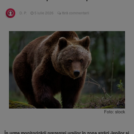
Ormeniș
AUR a lansat platforma
6 august 2026
D. P.
5 iulie 2026
fără commentarii
suspeND.ro pentru urmărirea inițiativei de
suspendare a președintelui Nicușor Dan
Înalta Curte analizează
6 august 2026
dosarul lui Călin Georgescu și Horațiu Potra.
Judecătorii decid dacă începe procesul
Strategia națională pentru
6 august 2026
biodiversitate 2026-2030, adoptată de Senat.
Proiectul merge la promulgare
Foto: stock
În urma monitorizării prezentei urșilor în zona străzi Jepilor și