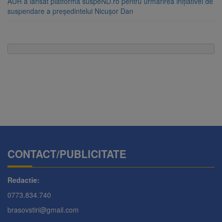
AUR a lansat platforma suspeND.ro pentru urmărirea inițiativei de
suspendare a președintelui Nicușor Dan
CONTACT/PUBLICITATE
Redactie:
0773.834.740
brasovstiri@gmail.com